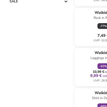
UVP
:
34,9
SALE
Walki
Rock in 
-
77
%
7,49
UVP
:
32,9
family
r
Walki
Leggings i
-
62
%
10,99 €
r
9,99 €
mit
UVP
:
26,9
family
r
Walki
Shirt in 
-
66
%