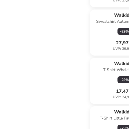
UVP
:
27,9
Walki
Sweatshirt Autum
-
29
%
27,97
UVP
:
39,9
Walki
T-Shirt Whale
Multicol
-
29
%
17,47
UVP
:
24,9
Walki
T-Shirt Little F
-
29
%