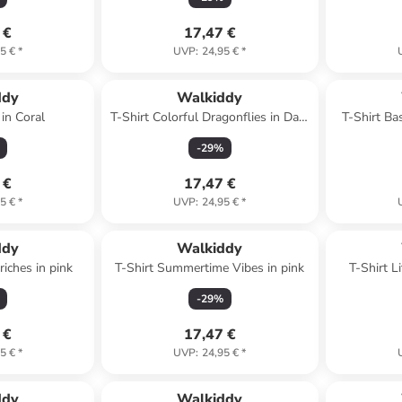
 €
17,47 €
5 €
*
UVP
:
24,95 €
*
ddy
Walkiddy
 in Coral
T-Shirt Colorful Dragonflies in Dark
T-Shirt Ba
Blue
-
29
%
 €
17,47 €
5 €
*
UVP
:
24,95 €
*
ddy
Walkiddy
iches in pink
T-Shirt Summertime Vibes in pink
T-Shirt L
-
29
%
 €
17,47 €
5 €
*
UVP
:
24,95 €
*
ddy
Walkiddy