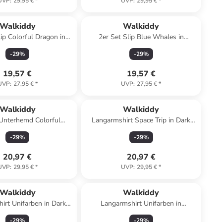
UVP
:
29,95 €
*
UVP
:
29,95 €
*
Walkiddy
Walkiddy
lip Colorful Dragon in
2er Set Slip Blue Whales in
Multicolored
Multicolored
-
29
%
-
29
%
19,57 €
19,57 €
UVP
:
27,95 €
*
UVP
:
27,95 €
*
Walkiddy
Walkiddy
 Unterhemd Colorful
Langarmshirt Space Trip in Dark
lies in Multicolored
Blue
-
29
%
-
29
%
20,97 €
20,97 €
UVP
:
29,95 €
*
UVP
:
29,95 €
*
Walkiddy
Walkiddy
irt Unifarben in Dark
Langarmshirt Unifarben in
Blue
Anthracite
-
29
%
-
29
%