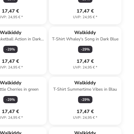
17,47 €
17,47 €
UVP
:
24,95 €
*
UVP
:
24,95 €
*
Walkiddy
Walkiddy
sketball Action in Dark
T-Shirt Whaley's Song in Dark Blue
Blue
-
29
%
-
29
%
17,47 €
17,47 €
UVP
:
24,95 €
*
UVP
:
24,95 €
*
Walkiddy
Walkiddy
ittle Cherries in green
T-Shirt Summertime Vibes in Blau
-
29
%
-
29
%
17,47 €
17,47 €
UVP
:
24,95 €
*
UVP
:
24,95 €
*
Walkiddy
Walkiddy