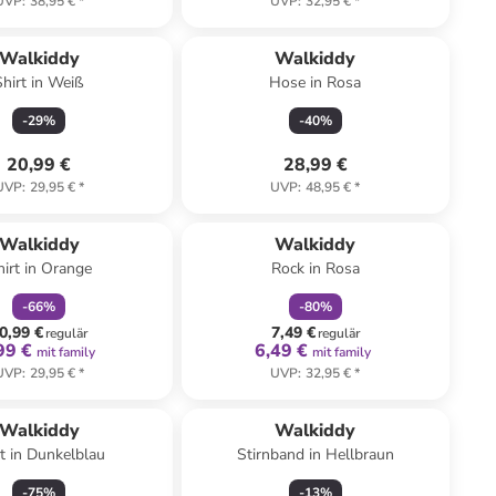
UVP
:
38,95 €
*
UVP
:
32,95 €
*
Walkiddy
Walkiddy
Shirt in Weiß
Hose in Rosa
-
29
%
-
40
%
20,99 €
28,99 €
UVP
:
29,95 €
*
UVP
:
48,95 €
*
family
rabatt
family
rabatt
Walkiddy
Walkiddy
hirt in Orange
Rock in Rosa
-
66
%
-
80
%
0,99 €
7,49 €
regulär
regulär
99 €
6,49 €
mit family
mit family
UVP
:
29,95 €
*
UVP
:
32,95 €
*
Walkiddy
Walkiddy
rt in Dunkelblau
Stirnband in Hellbraun
-
75
%
-
13
%