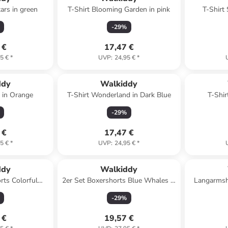
ars in green
T-Shirt Blooming Garden in pink
T-Shirt 
-
29
%
 €
17,47 €
5 €
*
UVP
:
24,95 €
*
ddy
Walkiddy
s in Orange
T-Shirt Wonderland in Dark Blue
T-Shir
-
29
%
 €
17,47 €
5 €
*
UVP
:
24,95 €
*
ddy
Walkiddy
rts Colorful
2er Set Boxershorts Blue Whales in
Langarmshi
ticolored
Multicolored
-
29
%
 €
19,57 €