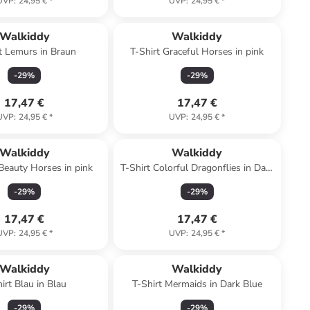
UVP
:
24,95 €
*
UVP
:
24,95 €
*
Walkiddy
Walkiddy
t Lemurs in Braun
T-Shirt Graceful Horses in pink
-
29
%
-
29
%
17,47 €
17,47 €
UVP
:
24,95 €
*
UVP
:
24,95 €
*
Walkiddy
Walkiddy
Beauty Horses in pink
T-Shirt Colorful Dragonflies in Dark
Blue
-
29
%
-
29
%
17,47 €
17,47 €
UVP
:
24,95 €
*
UVP
:
24,95 €
*
Walkiddy
Walkiddy
irt Blau in Blau
T-Shirt Mermaids in Dark Blue
-
29
%
-
29
%