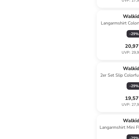
UVP
:
27,9
Walki
Langarmshirt Color
in gre
-
29
%
20,97
UVP
:
29,9
Walki
2er Set Slip Colorfu
Multicol
-
29
%
19,57
UVP
:
27,9
Walki
Langarmshirt Mini F
-
29
%