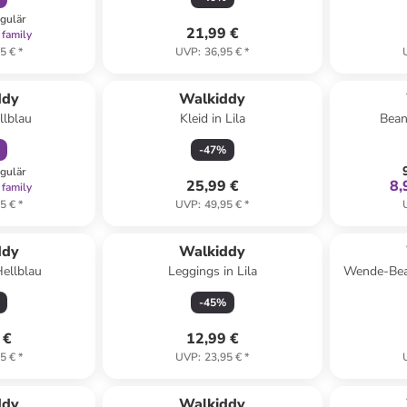
egulär
21,99 €
 family
5 €
*
UVP
:
36,95 €
*
abatt
ddy
Walkiddy
llblau
Kleid in Lila
Bean
-
47
%
egulär
25,99 €
8,
 family
5 €
*
UVP
:
49,95 €
*
ddy
Walkiddy
Hellblau
Leggings in Lila
Wende-Bean
-
45
%
 €
12,99 €
5 €
*
UVP
:
23,95 €
*
family
rabatt
ddy
Walkiddy