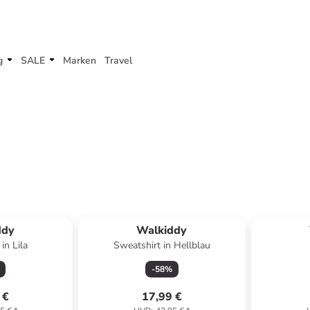
g
SALE
Marken
Travel
ddy
Walkiddy
in Lila
Sweatshirt in Hellblau
-
58
%
 €
17,99 €