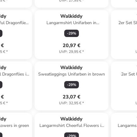
5 €
*
UVP
:
27,95 €
*
ddy
Walkiddy
ful Dragonflies
Langarmshirt Unifarben in
2er Set S
en
Anthracite
-
29
%
 €
20,97 €
5 €
*
UVP
:
29,95 €
*
ddy
Walkiddy
l Dragonflies in
Sweatleggings Unifarben in brown
2er Set
ored
Dragonf
-
29
%
 €
23,07 €
5 €
*
UVP
:
32,95 €
*
ddy
Walkiddy
lowers in green
Langarmshirt Cheerful Flowers in
Langarmsh
Anthracite
-
29
%