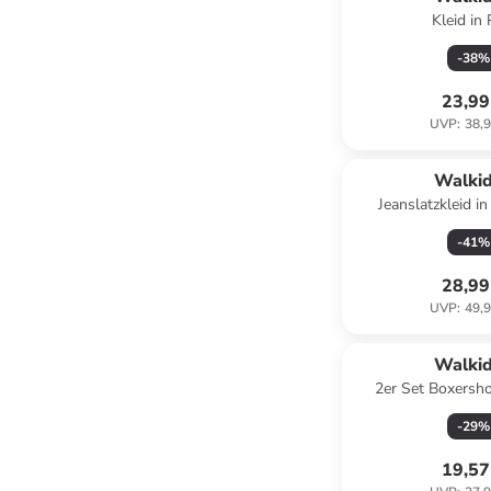
Kleid in 
-
38
%
23,99
UVP
:
38,9
Walki
Jeanslatzkleid i
-
41
%
28,99
UVP
:
49,9
Walki
2er Set Boxersho
Dragonflies in M
-
29
%
19,57