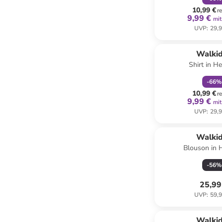
10,99 €
r
9,99 €
mit
UVP
:
29,9
family
r
Walki
Shirt in He
-
66
%
10,99 €
r
9,99 €
mit
UVP
:
29,9
Walki
Blouson in 
-
56
%
25,99
UVP
:
59,9
Walki