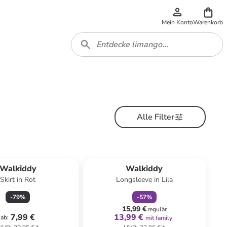
Mein Konto
Warenkorb
Alle Filter
family
rabatt
Walkiddy
Walkiddy
Skirt in Rot
Longsleeve in Lila
-
79
%
-
57
%
15,99 €
regulär
7,99 €
13,99 €
ab
:
mit family