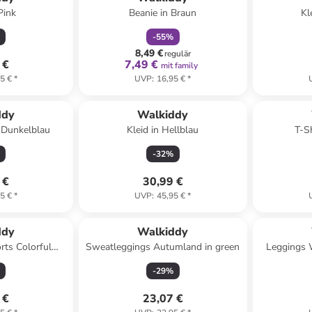
Pink
Beanie in Braun
Kl
-
55
%
8,49 €
regulär
 €
7,49 €
mit family
5 €
*
UVP
:
16,95 €
*
ddy
Walkiddy
n Dunkelblau
Kleid in Hellblau
T-Sh
-
32
%
 €
30,99 €
5 €
*
UVP
:
45,95 €
*
ddy
Walkiddy
rts Colorful
Sweatleggings Autumland in green
Leggings 
ulticolored
-
29
%
 €
23,07 €