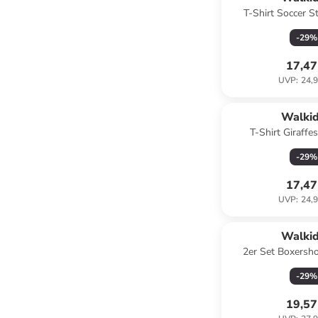
T-Shirt Soccer St
-
29
%
17,47
UVP
:
24,9
Walki
T-Shirt Giraffe
-
29
%
17,47
UVP
:
24,9
Walki
2er Set Boxersho
Dragon in Mul
-
29
%
19,57