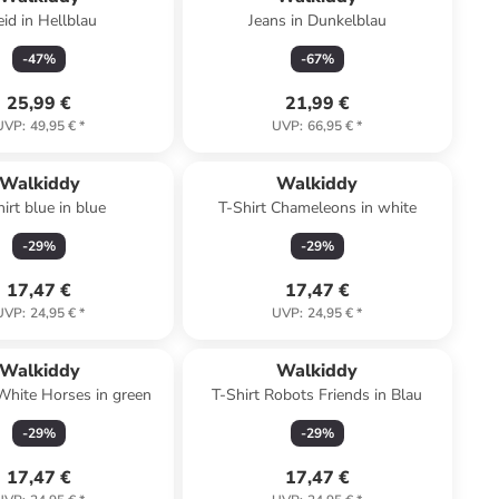
eid in Hellblau
Jeans in Dunkelblau
-
47
%
-
67
%
25,99 €
21,99 €
UVP
:
49,95 €
*
UVP
:
66,95 €
*
Walkiddy
Walkiddy
irt blue in blue
T-Shirt Chameleons in white
-
29
%
-
29
%
17,47 €
17,47 €
UVP
:
24,95 €
*
UVP
:
24,95 €
*
Walkiddy
Walkiddy
White Horses in green
T-Shirt Robots Friends in Blau
-
29
%
-
29
%
17,47 €
17,47 €