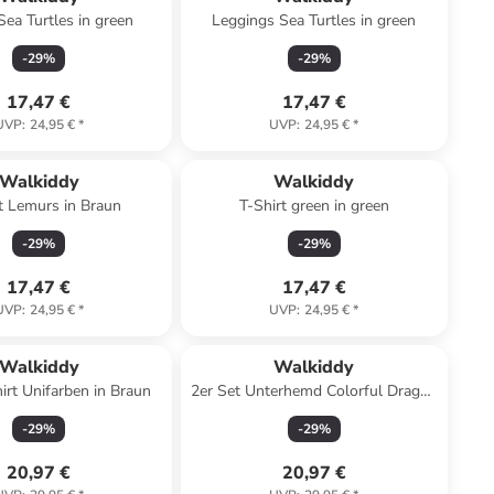
Sea Turtles in green
Leggings Sea Turtles in green
-
29
%
-
29
%
17,47 €
17,47 €
UVP
:
24,95 €
*
UVP
:
24,95 €
*
Walkiddy
Walkiddy
t Lemurs in Braun
T-Shirt green in green
-
29
%
-
29
%
17,47 €
17,47 €
UVP
:
24,95 €
*
UVP
:
24,95 €
*
Walkiddy
Walkiddy
rt Unifarben in Braun
2er Set Unterhemd Colorful Dragon
in Multicolored
-
29
%
-
29
%
20,97 €
20,97 €