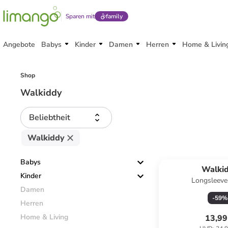
Sparen mit
family
Angebote
Babys
Kinder
Damen
Herren
Home & Livin
Shop
Walkiddy
Beliebtheit
Walkiddy
Babys
Walki
Kinder
Longsleeve 
Damen
-
59
%
Herren
Home & Living
13,99