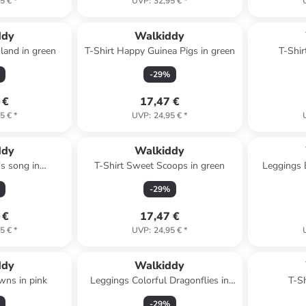
5 €
*
UVP
:
32,95 €
*
ddy
Walkiddy
land in green
T-Shirt Happy Guinea Pigs in green
T-Shir
-
29
%
 €
17,47 €
5 €
*
UVP
:
24,95 €
*
ddy
Walkiddy
's song in
T-Shirt Sweet Scoops in green
Leggings 
ored
-
29
%
 €
17,47 €
5 €
*
UVP
:
24,95 €
*
ddy
Walkiddy
awns in pink
Leggings Colorful Dragonflies in
T-Sh
green
-
29
%