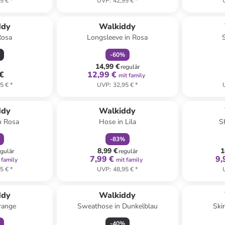
5 €
*
UVP
:
42,95 €
*
family
rabatt
ddy
Walkiddy
Rosa
Longsleeve in Rosa
-
60
%
14,99 €
regulär
 €
12,99 €
mit family
5 €
*
UVP
:
32,95 €
*
abatt
family
rabatt
ddy
Walkiddy
n Rosa
Hose in Lila
S
-
83
%
8,99 €
1
egulär
regulär
7,99 €
9,
 family
mit family
5 €
*
UVP
:
48,95 €
*
abatt
ddy
Walkiddy
Orange
Sweathose in Dunkelblau
Ski
-
40
%