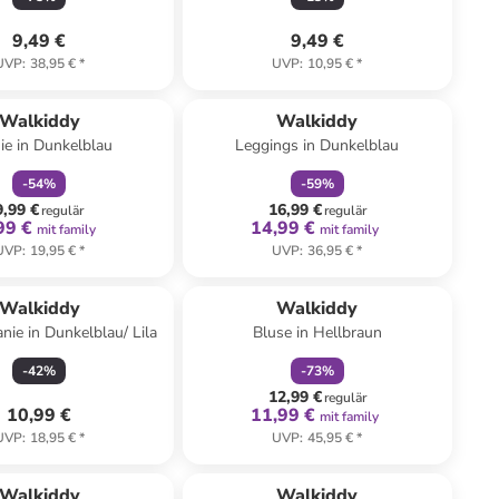
9,49 €
9,49 €
UVP
:
38,95 €
*
UVP
:
10,95 €
*
family
rabatt
family
rabatt
Walkiddy
Walkiddy
ie in Dunkelblau
Leggings in Dunkelblau
-
54
%
-
59
%
9,99 €
16,99 €
regulär
regulär
99 €
14,99 €
mit family
mit family
UVP
:
19,95 €
*
UVP
:
36,95 €
*
family
rabatt
Walkiddy
Walkiddy
ie in Dunkelblau/ Lila
Bluse in Hellbraun
-
42
%
-
73
%
12,99 €
regulär
10,99 €
11,99 €
mit family
UVP
:
18,95 €
*
UVP
:
45,95 €
*
Walkiddy
Walkiddy