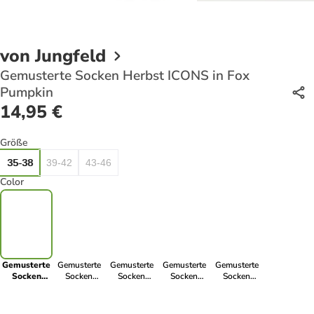
von Jungfeld
Gemusterte Socken Herbst ICONS in Fox
Pumpkin
14,95 €
Größe
35-38
39-42
43-46
Color
Gemusterte
Gemusterte
Gemusterte
Gemusterte
Gemusterte
Socken
Socken
Socken
Socken
Socken
Herbst
Herbst ICONS
Herbst ICONS
Herbst ICONS
Herbst ICONS
ICONS in
in Skunk Yard
in Duck Pond
in Maple Red
in Squirrel
Fox Pumpkin
Forest