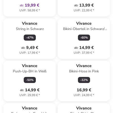
19,99 €
13,99 €
ab
:
ab
:
UVP
:
58,99 €
*
UVP
:
22,99 €
*
Vivance
Vivance
String in Schwarz
Bikini-Oberteil in Schwarz/
Grün/ Pink
-
47
%
-
60
%
9,49 €
14,99 €
ab
:
ab
:
UVP
:
17,99 €
*
UVP
:
37,99 €
*
Vivance
Vivance
Push-Up-BH in Weiß
Bikini-Hose in Pink
-
50
%
-
32
%
14,99 €
16,99 €
ab
:
UVP
:
29,99 €
*
UVP
:
24,99 €
*
Vivance
Vivance