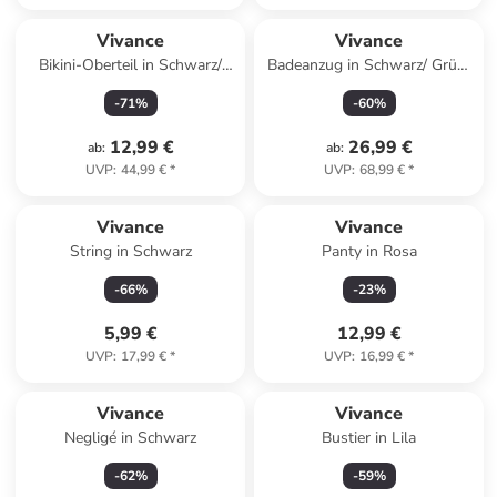
Vivance
Vivance
Bikini-Oberteil in Schwarz/
Badeanzug in Schwarz/ Grün/
Pink/ Grün
Pink
-
71
%
-
60
%
12,99 €
26,99 €
ab
:
ab
:
UVP
:
44,99 €
*
UVP
:
68,99 €
*
Vivance
Vivance
String in Schwarz
Panty in Rosa
-
66
%
-
23
%
5,99 €
12,99 €
UVP
:
17,99 €
*
UVP
:
16,99 €
*
Vivance
Vivance
Negligé in Schwarz
Bustier in Lila
-
62
%
-
59
%