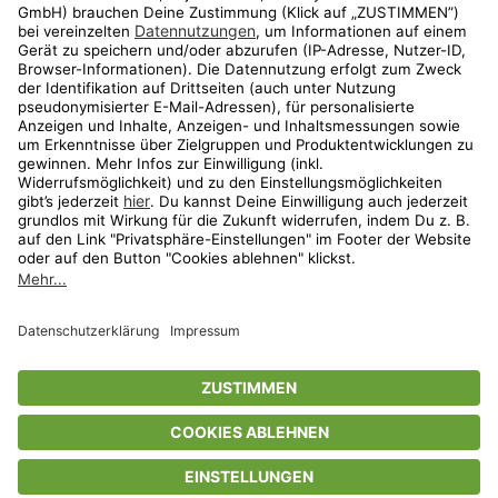
Aktionen
Travel
limango.nl
limango.pl
* Streichpreise entsprechen der unverbindlichen Preisempfehlung des
Herstellers. Prozentangaben beziehen sich auf den Streichpreis.
ᵃ Die jeweils aktuellen Teilnahmebedingungen unserer Freunde-werben-
Freunde-Aktionen findest Du unter
www.limango.de/einladen
ᵇ Gilt nur für von limango versandte Ware (nicht für von Partnern versandte