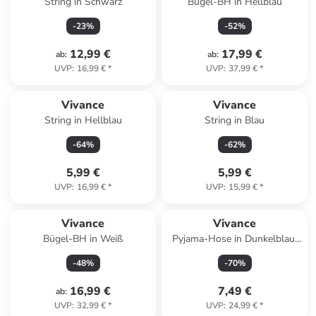
String in Schwarz
Bügel-BH in Hellblau
-
23
%
-
52
%
12,99 €
17,99 €
ab
:
ab
:
UVP
:
16,99 €
*
UVP
:
37,99 €
*
Vivance
Vivance
String in Hellblau
String in Blau
-
64
%
-
62
%
5,99 €
5,99 €
UVP
:
16,99 €
*
UVP
:
15,99 €
*
Vivance
Vivance
Bügel-BH in Weiß
Pyjama-Hose in Dunkelblau/
Hellblau
-
48
%
-
70
%
16,99 €
7,49 €
ab
:
UVP
:
32,99 €
*
UVP
:
24,99 €
*