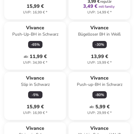
3,99 €
regulär
15,99 €
3,49 €
mit family
UVP
:
16,99 €
*
UVP
:
14,99 €
*
Vivance
Vivance
Push-Up-BH in Schwarz
Bügelloser BH in Weiß
-
65
%
-
30
%
11,99 €
13,99 €
ab
:
UVP
:
34,99 €
*
UVP
:
19,99 €
*
Vivance
Vivance
Slip in Schwarz
Push-up-BH in Schwarz
-
5
%
-
80
%
15,99 €
5,99 €
ab
:
UVP
:
16,99 €
*
UVP
:
29,99 €
*
Vivance
Vivance