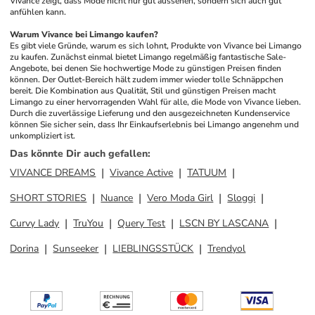
Vivance zeigt, dass Mode nicht nur gut aussehen, sondern sich auch gut 
anfühlen kann.
Warum Vivance bei Limango kaufen?
Es gibt viele Gründe, warum es sich lohnt, Produkte von Vivance bei Limango 
zu kaufen. Zunächst einmal bietet Limango regelmäßig fantastische Sale-
Angebote, bei denen Sie hochwertige Mode zu günstigen Preisen finden 
können. Der Outlet-Bereich hält zudem immer wieder tolle Schnäppchen 
bereit. Die Kombination aus Qualität, Stil und günstigen Preisen macht 
Limango zu einer hervorragenden Wahl für alle, die Mode von Vivance lieben. 
Durch die zuverlässige Lieferung und den ausgezeichneten Kundenservice 
können Sie sicher sein, dass Ihr Einkaufserlebnis bei Limango angenehm und 
unkompliziert ist.
Das könnte Dir auch gefallen
:
VIVANCE DREAMS
Vivance Active
TATUUM
SHORT STORIES
Nuance
Vero Moda Girl
Sloggi
Curvy Lady
TruYou
Query Test
LSCN BY LASCANA
Dorina
Sunseeker
LIEBLINGSSTÜCK
Trendyol