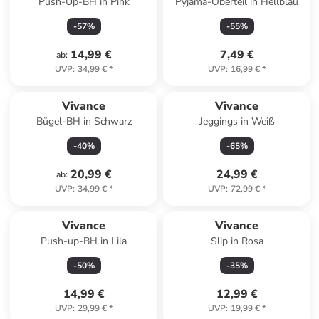
Push-Up-BH in Pink
Pyjama-Oberteil in Hellblau
-
57
%
-
55
%
14,99 €
7,49 €
ab
:
UVP
:
34,99 €
*
UVP
:
16,99 €
*
Vivance
Vivance
Bügel-BH in Schwarz
Jeggings in Weiß
-
40
%
-
65
%
20,99 €
24,99 €
ab
:
UVP
:
34,99 €
*
UVP
:
72,99 €
*
Vivance
Vivance
Push-up-BH in Lila
Slip in Rosa
-
50
%
-
35
%
14,99 €
12,99 €
UVP
:
29,99 €
*
UVP
:
19,99 €
*