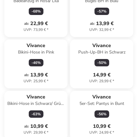
Badeanzug in Rosa/ Lila
Bügel-BH in Blau
-
68
%
-
57
%
22,99 €
13,99 €
ab
:
ab
:
UVP
:
73,99 €
*
UVP
:
32,99 €
*
Vivance
Vivance
Bikini-Hose in Pink
Push-Up-BH in Schwarz
-
46
%
-
50
%
13,99 €
14,99 €
ab
:
UVP
:
25,99 €
*
UVP
:
29,99 €
*
Vivance
Vivance
Bikini-Hose in Schwarz/ Grün/
5er-Set: Pantys in Bunt
Pink
-
63
%
-
56
%
10,99 €
10,99 €
ab
:
UVP
:
29,99 €
*
UVP
:
24,99 €
*