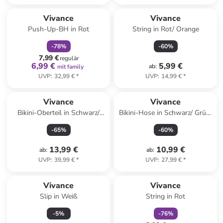
family
rabatt
Vivance
Vivance
Push-Up-BH in Rot
String in Rot/ Orange
-
78
%
-
60
%
7,99 €
regulär
6,99 €
5,99 €
ab
:
mit family
UVP
:
32,99 €
*
UVP
:
14,99 €
*
Vivance
Vivance
Bikini-Oberteil in Schwarz/
Bikini-Hose in Schwarz/ Grün/
Grün/ Pink
Pink
-
65
%
-
60
%
13,99 €
10,99 €
ab
:
ab
:
UVP
:
39,99 €
*
UVP
:
27,99 €
*
family
rabatt
Vivance
Vivance
Slip in Weiß
String in Rot
-
5
%
-
76
%