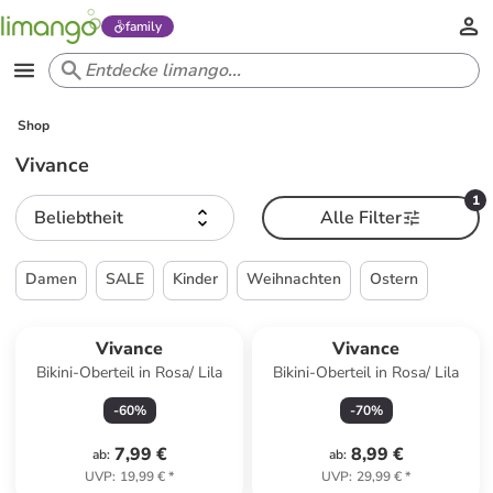
family
Shop
Vivance
1
Beliebtheit
Alle Filter
Damen
SALE
Kinder
Weihnachten
Ostern
Vivance
Vivance
Bikini-Oberteil in Rosa/ Lila
Bikini-Oberteil in Rosa/ Lila
-
60
%
-
70
%
7,99 €
8,99 €
ab
:
ab
:
UVP
:
19,99 €
*
UVP
:
29,99 €
*