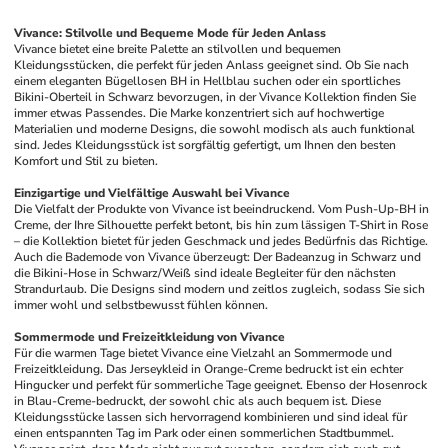
Vivance: Stilvolle und Bequeme Mode für Jeden Anlass
Vivance bietet eine breite Palette an stilvollen und bequemen 
Kleidungsstücken, die perfekt für jeden Anlass geeignet sind. Ob Sie nach 
einem eleganten Bügellosen BH in Hellblau suchen oder ein sportliches 
Bikini-Oberteil in Schwarz bevorzugen, in der Vivance Kollektion finden Sie 
immer etwas Passendes. Die Marke konzentriert sich auf hochwertige 
Materialien und moderne Designs, die sowohl modisch als auch funktional 
sind. Jedes Kleidungsstück ist sorgfältig gefertigt, um Ihnen den besten 
Komfort und Stil zu bieten.
Einzigartige und Vielfältige Auswahl bei Vivance
Die Vielfalt der Produkte von Vivance ist beeindruckend. Vom Push-Up-BH in 
Creme, der Ihre Silhouette perfekt betont, bis hin zum lässigen T-Shirt in Rose 
– die Kollektion bietet für jeden Geschmack und jedes Bedürfnis das Richtige. 
Auch die Bademode von Vivance überzeugt: Der Badeanzug in Schwarz und 
die Bikini-Hose in Schwarz/Weiß sind ideale Begleiter für den nächsten 
Strandurlaub. Die Designs sind modern und zeitlos zugleich, sodass Sie sich 
immer wohl und selbstbewusst fühlen können.
Sommermode und Freizeitkleidung von Vivance
Für die warmen Tage bietet Vivance eine Vielzahl an Sommermode und 
Freizeitkleidung. Das Jerseykleid in Orange-Creme bedruckt ist ein echter 
Hingucker und perfekt für sommerliche Tage geeignet. Ebenso der Hosenrock 
in Blau-Creme-bedruckt, der sowohl chic als auch bequem ist. Diese 
Kleidungsstücke lassen sich hervorragend kombinieren und sind ideal für 
einen entspannten Tag im Park oder einen sommerlichen Stadtbummel. 