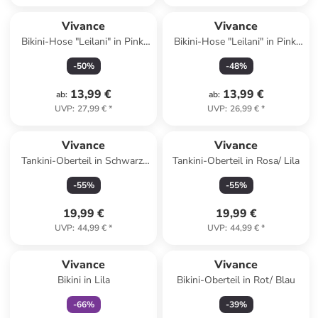
Vivance
Vivance
Bikini-Hose "Leilani" in Pink/
Bikini-Hose "Leilani" in Pink/
Blau
Blau
-
50
%
-
48
%
13,99 €
13,99 €
ab
:
ab
:
UVP
:
27,99 €
*
UVP
:
26,99 €
*
Vivance
Vivance
Tankini-Oberteil in Schwarz/
Tankini-Oberteil in Rosa/ Lila
Grün/ Pink
-
55
%
-
55
%
19,99 €
19,99 €
UVP
:
44,99 €
*
UVP
:
44,99 €
*
family
exklusiv
Vivance
Vivance
Bikini in Lila
Bikini-Oberteil in Rot/ Blau
-
66
%
-
39
%