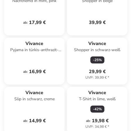
Nachthemd in mint, pink
Shopper in beige
17,99 €
39,99 €
ab
:
Vivance
Vivance
Pyjama in türkis-anthrazit-
Shopper in schwarz-weiß
meliert
-
25
%
16,99 €
29,99 €
ab
:
UVP
:
39,99 €
*
Vivance
Vivance
Slip in schwarz, creme
T-Shirt in lime, weiß
-
42
%
14,99 €
19,98 €
ab
:
ab
:
UVP
:
34,98 €
*