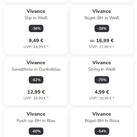
Vivance
Vivance
Slip in Weiß
Bügel-BH in Weiß
-
36
%
-
39
%
9,49 €
16,99 €
ab
:
UVP
:
14,99 €
*
UVP
:
27,99 €
*
Vivance
Vivance
Sweathose in Dunkelblau
String in Weiß
-
62
%
-
75
%
12,99 €
4,99 €
UVP
:
34,99 €
*
UVP
:
19,99 €
*
Vivance
Vivance
Push-up-BH in Blau
Bügel-BH in Rosa
-
60
%
-
54
%