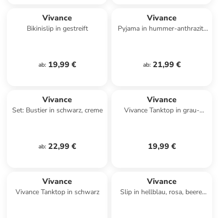
Vivance
Vivance
Bikinislip in gestreift
Pyjama in hummer-anthrazit-
meliert
19,99 €
21,99 €
ab
:
ab
:
Vivance
Vivance
Set: Bustier in schwarz, creme
Vivance Tanktop in grau-
meliert, schwarz
22,99 €
19,99 €
ab
:
Vivance
Vivance
Vivance Tanktop in schwarz
Slip in hellblau, rosa, beere,
navy, weiß