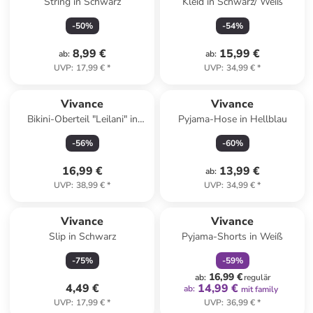
String in Schwarz
Kleid in Schwarz/ Weiß
-
50
%
-
54
%
8,99 €
15,99 €
ab
:
ab
:
UVP
:
17,99 €
*
UVP
:
34,99 €
*
Vivance
Vivance
Bikini-Oberteil "Leilani" in
Pyjama-Hose in Hellblau
Pink/ Blau
-
56
%
-
60
%
16,99 €
13,99 €
ab
:
UVP
:
38,99 €
*
UVP
:
34,99 €
*
family
rabatt
Vivance
Vivance
Slip in Schwarz
Pyjama-Shorts in Weiß
-
75
%
-
59
%
16,99 €
ab
:
regulär
4,49 €
14,99 €
ab
:
mit family
UVP
:
17,99 €
*
UVP
:
36,99 €
*