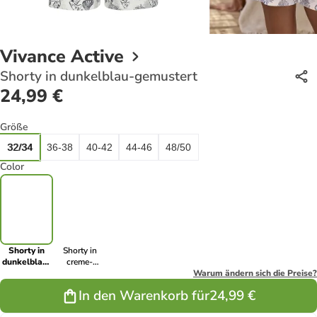
Vivance Active
Shorty in dunkelblau-gemustert
24,99 €
Größe
32/34
36-38
40-42
44-46
48/50
Color
Shorty in
Shorty in
dunkelblau-
creme-
gemustert
gemustert
Warum ändern sich die Preise?
In den Warenkorb für
24,99 €