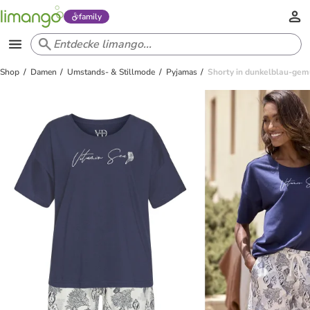
family
Shop
Damen
Umstands- & Stillmode
Pyjamas
Shorty in dunkelblau-gem