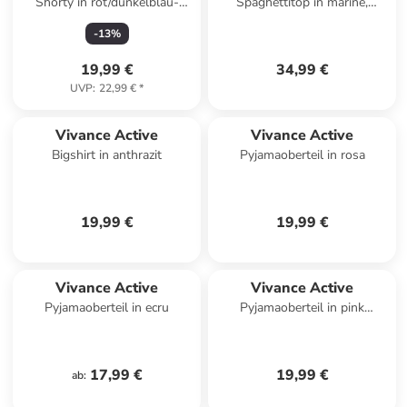
Shorty in rot/dunkelblau-
Spaghettitop in marine,
geblümt
schwarz, weiß
-
13
%
19,99 €
34,99 €
UVP
:
22,99 €
*
Vivance Active
Vivance Active
Bigshirt in anthrazit
Pyjamaoberteil in rosa
19,99 €
19,99 €
Vivance Active
Vivance Active
Pyjamaoberteil in ecru
Pyjamaoberteil in pink
gemustert
17,99 €
19,99 €
ab
: