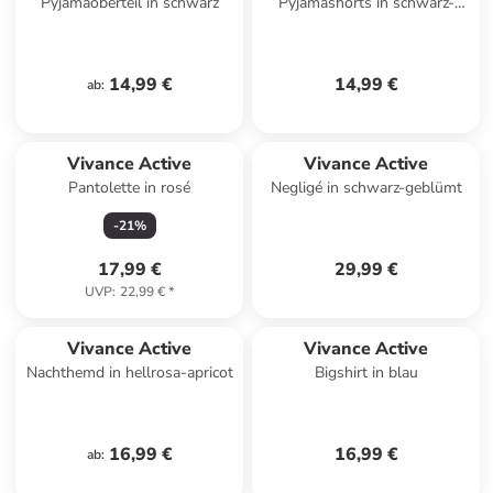
Pyjamaoberteil in schwarz
Pyjamashorts in schwarz-
weiß kariert
14,99 €
14,99 €
ab
:
Vivance Active
Vivance Active
Pantolette in rosé
Negligé in schwarz-geblümt
-
21
%
17,99 €
29,99 €
UVP
:
22,99 €
*
Vivance Active
Vivance Active
Nachthemd in hellrosa-apricot
Bigshirt in blau
16,99 €
16,99 €
ab
: