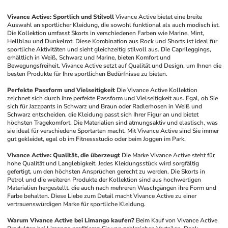
Vivance Active: Sportlich und Stilvoll
Vivance Active bietet eine breite 
Auswahl an sportlicher Kleidung, die sowohl funktional als auch modisch ist. 
Die Kollektion umfasst Skorts in verschiedenen Farben wie Marine, Mint, 
Hellblau und Dunkelrot. Diese Kombination aus Rock und Shorts ist ideal für 
sportliche Aktivitäten und sieht gleichzeitig stilvoll aus. Die Caprileggings, 
erhältlich in Weiß, Schwarz und Marine, bieten Komfort und 
Bewegungsfreiheit. Vivance Active setzt auf Qualität und Design, um Ihnen die 
besten Produkte für Ihre sportlichen Bedürfnisse zu bieten.
Perfekte Passform und Vielseitigkeit
Die Vivance Active Kollektion 
zeichnet sich durch ihre perfekte Passform und Vielseitigkeit aus. Egal, ob Sie 
sich für Jazzpants in Schwarz und Braun oder Radlerhosen in Weiß und 
Schwarz entscheiden, die Kleidung passt sich Ihrer Figur an und bietet 
höchsten Tragekomfort. Die Materialien sind atmungsaktiv und elastisch, was 
sie ideal für verschiedene Sportarten macht. Mit Vivance Active sind Sie immer 
gut gekleidet, egal ob im Fitnessstudio oder beim Joggen im Park.
Vivance Active: Qualität, die überzeugt
Die Marke Vivance Active steht für 
hohe Qualität und Langlebigkeit. Jedes Kleidungsstück wird sorgfältig 
gefertigt, um den höchsten Ansprüchen gerecht zu werden. Die Skorts in 
Petrol und die weiteren Produkte der Kollektion sind aus hochwertigen 
Materialien hergestellt, die auch nach mehreren Waschgängen ihre Form und 
Farbe behalten. Diese Liebe zum Detail macht Vivance Active zu einer 
vertrauenswürdigen Marke für sportliche Kleidung.
Warum Vivance Active bei Limango kaufen?
Beim Kauf von Vivance Active 