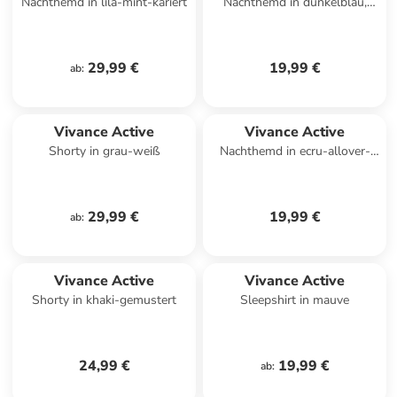
Nachthemd in lila-mint-kariert
Nachthemd in dunkelblau,
hellblau gestreift
29,99 €
19,99 €
ab
:
Vivance Active
Vivance Active
Shorty in grau-weiß
Nachthemd in ecru-allover-
geblümt
29,99 €
19,99 €
ab
:
Vivance Active
Vivance Active
Shorty in khaki-gemustert
Sleepshirt in mauve
24,99 €
19,99 €
ab
: