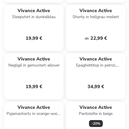
Vivance Active
Vivance Active
Sleepshirt in dunkelblau
Shorty in hellgrau-meliert
19,99 €
22,99 €
ab
:
Vivance Active
Vivance Active
Negligé in gemustert-allover
Spaghettitop in petrol,
schwarz, weiß
19,99 €
34,99 €
Vivance Active
Vivance Active
Pyjamashorts in orange-weiß-
Pantolette in beige
gemustert
-
20
%