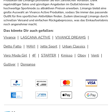
Produkten bei Limango profitieren Sie von zahlreichen Vorteilen. Dank 
regelmäßiger Sales und günstigen Angeboten im Outlet können Sie 
hochwertige Sportmode zu attraktiven Preisen erwerben. Limango bietet eine 
große Auswahl an Vivance Active Produkten, sodass Sie immer das passende 
Outfit für Ihre sportlichen Aktivitäten finden. Zudem überzeugt Limango durch 
schnellen Versand und einfachen Rückgabeprozess, was das Einkaufserlebnis 
noch angenehmer macht.
Das könnte Dir auch gefallen
:
Vivance
LASCANA ACTIVE
VIVANCE DREAMS
Detto Fatto
MAVI
Jette Sport
Urban Classics
Vero Moda Girl
4F
STARTER
Kmisso
Oboy
Venti
Gulliver
Doreanse