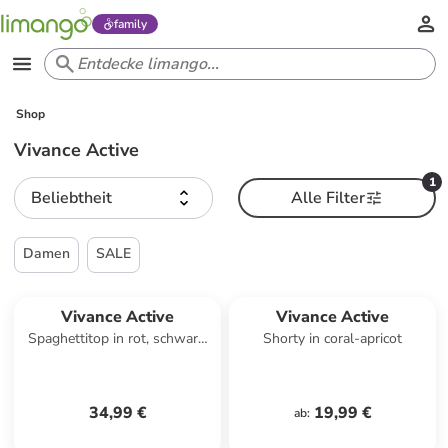
family
Shop
Vivance Active
1
Beliebtheit
Alle Filter
Damen
SALE
Vivance Active
Vivance Active
Spaghettitop in rot, schwarz,
Shorty in coral-apricot
weiß
34,99 €
19,99 €
ab
: