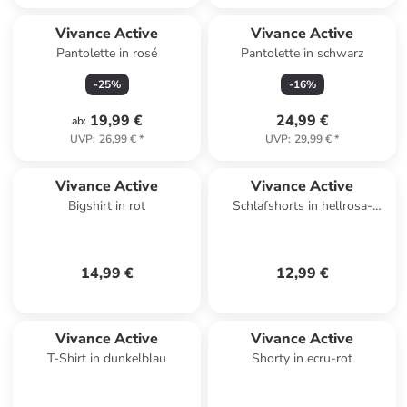
Vivance Active
Vivance Active
Pantolette in rosé
Pantolette in schwarz
-
25
%
-
16
%
19,99 €
24,99 €
ab
:
UVP
:
26,99 €
*
UVP
:
29,99 €
*
Vivance Active
Vivance Active
Bigshirt in rot
Schlafshorts in hellrosa-
schwarz
14,99 €
12,99 €
Vivance Active
Vivance Active
T-Shirt in dunkelblau
Shorty in ecru-rot