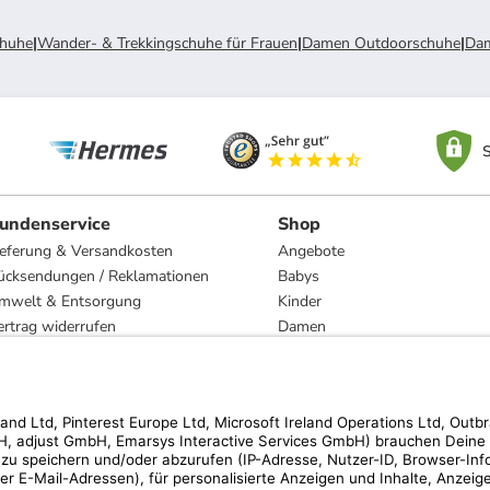
chuhe
|
Wander- & Trekkingschuhe für Frauen
|
Damen Outdoorschuhe
|
Da
S
undenservice
Shop
ieferung & Versandkosten
Angebote
ücksendungen / Reklamationen
Babys
mwelt & Entsorgung
Kinder
ertrag widerrufen
Damen
esetzliche Gewährleistung und Reparatur
Herren
Wohnen
Trachten
Marken