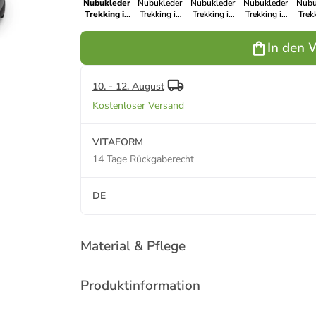
Nubukleder
Nubukleder
Nubukleder
Nubukleder
Nubu
Trekking in
Trekking in
Trekking in
Trekking in
Trek
anthrazit
bordeaux
marine
pink
k
In den 
10. - 12. August
Kostenloser Versand
VITAFORM
14 Tage Rückgaberecht
DE
Material & Pflege
Produktinformation