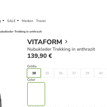
g
SALE
Marken
Travel
ubukleder Trekking in anthrazit
VITAFORM
Nubukleder Trekking in anthrazit
139,90 €
Größe
38
35
36
37
39
40
Color