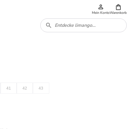
Mein Konto
Warenkorb
41
42
43