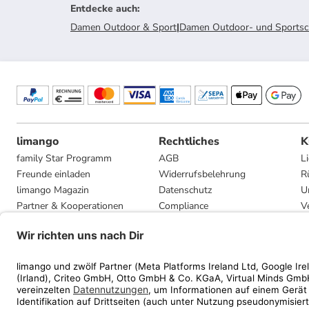
Entdecke auch
:
Damen Outdoor & Sport
|
Damen Outdoor- und Sports
limango
Rechtliches
K
family Star Programm
AGB
L
Freunde einladen
Widerrufsbelehrung
R
limango Magazin
Datenschutz
U
Partner & Kooperationen
Compliance
V
Jobs
Impressum
G
Presse
Privatsphäre-Einstellungen
Mediadaten
Geschenkgutscheinbedingungen