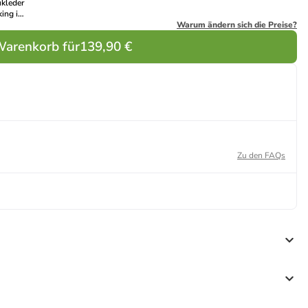
kleder
king in
haki
Warum ändern sich die Preise?
Warenkorb für
139,90 €
Zu den FAQs