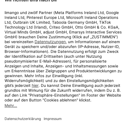
Rechtliches
Kundenservice
Shop
Aktionen
Travel
limango.nl
limango.pl