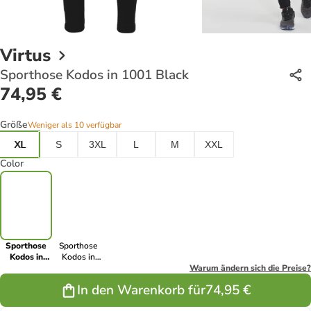
Virtus
Sporthose Kodos in 1001 Black
74,95 €
Größe
Weniger als 10 verfügbar
XL
S
3XL
L
M
XXL
Color
Sporthose
Sporthose
Kodos in
Kodos in
1001 Black
2154 Blue
Warum ändern sich die Preise?
Nights
In den Warenkorb für
74,95 €