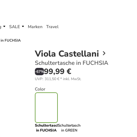
g
SALE
Marken
Travel
 in FUCHSIA
Viola Castellani
Schultertasche in FUCHSIA
99,99 €
-
67
%
UVP
:
311,50 €
*
inkl. MwSt.
Color
Schultertasche
Schultertasche
in FUCHSIA
in GREEN