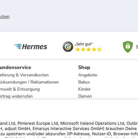
schen
S
undenservice
Shop
ieferung & Versandkosten
Angebote
ücksendungen / Reklamationen
Babys
mwelt & Entsorgung
Kinder
ertrag widerrufen
Damen
esetzliche Gewährleistung und Reparatur
Herren
Wohnen
Trachten
Marken