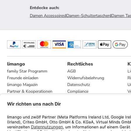
Entdecke auch
:
Damen Accessoires
|
Damen-Schultertaschen
|
Damen Ta
limango
Rechtliches
K
family Star Programm
AGB
L
Freunde einladen
Widerrufsbelehrung
R
limango Magazin
Datenschutz
U
Partner & Kooperationen
Compliance
V
Jobs
Impressum
G
Presse
Privatsphäre-Einstellungen
Mediadaten
Geschenkgutscheinbedingungen