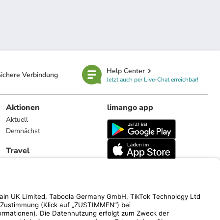
Help Center
ichere Verbindung
Jetzt auch per Live-Chat erreichbar!
Aktionen
limango app
Aktuell
Demnächst
Travel
Reiseangebote