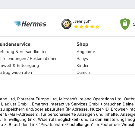
S
undenservice
Shop
ieferung & Versandkosten
Angebote
ücksendungen / Reklamationen
Babys
mwelt & Entsorgung
Kinder
ertrag widerrufen
Damen
esetzliche Gewährleistung und Reparatur
Herren
Wohnen
Trachten
Marken