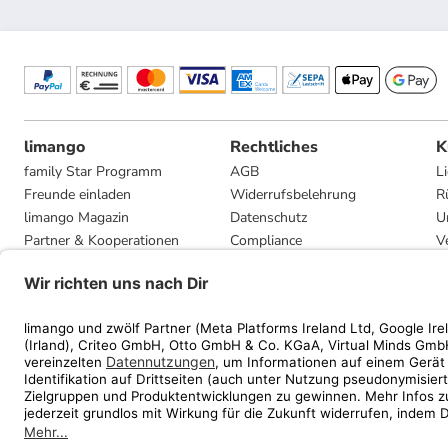
limango
Rechtliches
K
family Star Programm
AGB
L
Freunde einladen
Widerrufsbelehrung
R
limango Magazin
Datenschutz
U
Partner & Kooperationen
Compliance
V
Jobs
Impressum
G
Presse
Privatsphäre-Einstellungen
Mediadaten
Geschenkgutscheinbedingungen