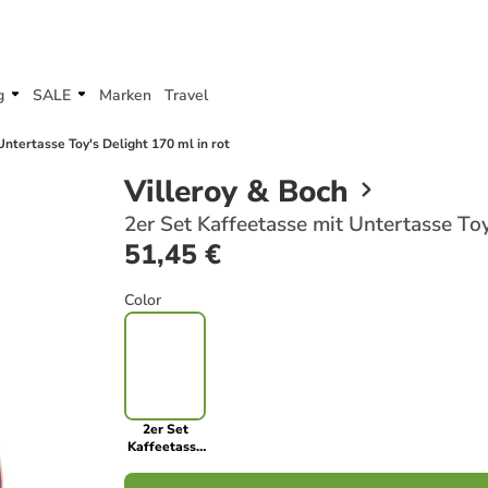
g
SALE
Marken
Travel
Untertasse Toy's Delight 170 ml in rot
Villeroy & Boch
2er Set Kaffeetasse mit Untertasse Toy
51,45 €
Color
2er Set
Kaffeetasse
mit
Untertasse