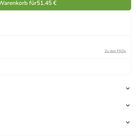
 Warenkorb für
51,45 €
Zu den FAQs