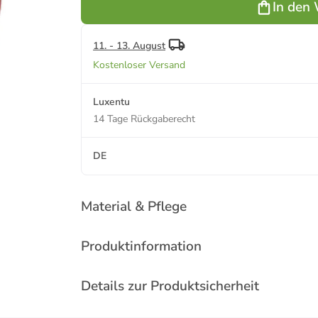
In den
Toy's Delight
170 ml in rot
11. - 13. August
Kostenloser Versand
Luxentu
14 Tage Rückgaberecht
DE
Material & Pflege
Produktinformation
Details zur Produktsicherheit