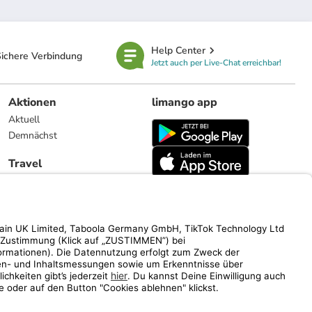
Help Center
ichere Verbindung
Jetzt auch per Live-Chat erreichbar!
Aktionen
limango app
Aktuell
Demnächst
Travel
Reiseangebote
limango.nl
limango.pl