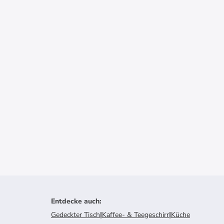
Entdecke auch
:
Gedeckter Tisch
|
Kaffee- & Teegeschirr
|
Küche