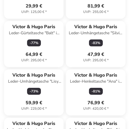
29,99 €
81,99 €
UVP
:
125,00 €
*
UVP
:
255,00 €
*
Reserviert
Victor & Hugo Paris
Victor & Hugo Paris
Leder-Gürteltasche "Balt" in
Leder-Umhängetasche "Silvia"
Schwarz - (B)35 x (H)30 x
in Schwarz - (B)27 x (H)18 x
-
77
%
-
83
%
(T)10 cm
(T)7 cm
64,99 €
47,99 €
UVP
:
295,00 €
*
UVP
:
295,00 €
*
Victor & Hugo Paris
Victor & Hugo Paris
Leder-Umhängetasche "Lisy"
Leder-Henkeltasche "Ana" in
in Schwarz - (B)21 x (H)7 x
Rot (B)35 x (H)27 x (T)13,5
-
73
%
-
81
%
(T)14,6 cm
cm
59,99 €
76,99 €
UVP
:
229,00 €
*
UVP
:
420,00 €
*
Victor & Hugo Paris
Victor & Hugo Paris