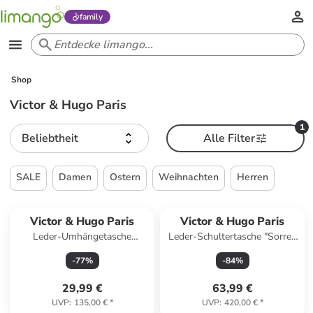
family
Shop
Victor & Hugo Paris
1
Beliebtheit
Alle Filter
SALE
Damen
Ostern
Weihnachten
Herren
Victor & Hugo Paris
Victor & Hugo Paris
Leder-Umhängetasche
Leder-Schultertasche "Sorrel"
"Zephyr" in Grün - (B)16 x
in Grün - (B)40 x (H)35 x (T)3
-
77
%
-
84
%
(H)10 x (T)9 cm
cm
29,99 €
63,99 €
UVP
:
135,00 €
*
UVP
:
420,00 €
*