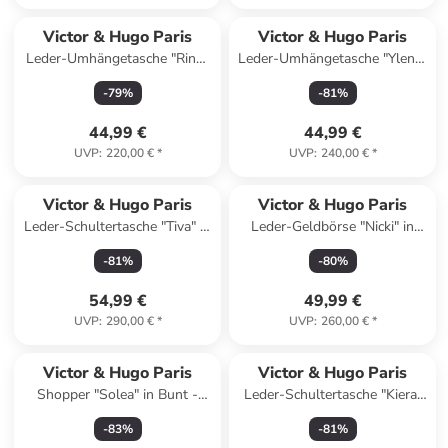
Reserviert
Reserviert
Victor & Hugo Paris
Victor & Hugo Paris
Leder-Umhängetasche "Ring"
Leder-Umhängetasche "Ylena"
in Schwarz - (B)21 x (H)16 x
in Camel - (B)25 x (H)24 x
-
79
%
-
81
%
(T)5 cm
(T)8 cm
44,99 €
44,99 €
UVP
:
220,00 €
*
UVP
:
240,00 €
*
Victor & Hugo Paris
Victor & Hugo Paris
Leder-Schultertasche "Tiva" in
Leder-Geldbörse "Nicki" in
Beige - (B)23 x (H)13 x (T)6
Silber - (B)19 x (H)11 x (T)2
-
81
%
-
80
%
cm
cm
54,99 €
49,99 €
UVP
:
290,00 €
*
UVP
:
260,00 €
*
Victor & Hugo Paris
Victor & Hugo Paris
Shopper "Solea" in Bunt -
Leder-Schultertasche "Kiera"
(B)50 x (H)28 x (T)18 cm
in Silber - (B)21 x (H)15 x (T)7
-
83
%
-
81
%
cm