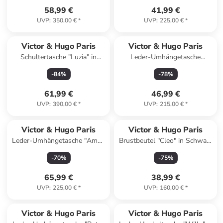
58,99 €
41,99 €
UVP
:
350,00 €
*
UVP
:
225,00 €
*
Reserviert
Reserviert
Victor & Hugo Paris
Victor & Hugo Paris
Schultertasche "Luzia" in
Leder-Umhängetasche
Beige/ Schwarz - (B)28 x
"Christian" in Pink - (B)26 x
-
84
%
-
78
%
(H)34 x (T)15 cm
(H)19 x (T)9 cm
61,99 €
46,99 €
UVP
:
390,00 €
*
UVP
:
215,00 €
*
Reserviert
Reserviert
Victor & Hugo Paris
Victor & Hugo Paris
Leder-Umhängetasche "Amel"
Brustbeutel "Cleo" in Schwarz
in Camel - (B)22,5 x (H)18,5 x
- (B)30 x (H)20 x (T)6 cm
-
70
%
-
75
%
(T)6 cm
65,99 €
38,99 €
UVP
:
225,00 €
*
UVP
:
160,00 €
*
Victor & Hugo Paris
Victor & Hugo Paris