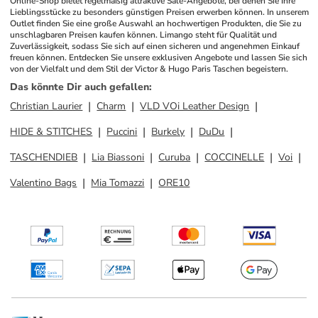
Online-Shop bietet regelmäßig attraktive Sale-Angebote, bei denen Sie Ihre 
Lieblingsstücke zu besonders günstigen Preisen erwerben können. In unserem 
Outlet finden Sie eine große Auswahl an hochwertigen Produkten, die Sie zu 
unschlagbaren Preisen kaufen können. Limango steht für Qualität und 
Zuverlässigkeit, sodass Sie sich auf einen sicheren und angenehmen Einkauf 
freuen können. Entdecken Sie unsere exklusiven Angebote und lassen Sie sich 
von der Vielfalt und dem Stil der Victor & Hugo Paris Taschen begeistern.
Das könnte Dir auch gefallen
:
Christian Laurier
Charm
VLD VOi Leather Design
HIDE & STITCHES
Puccini
Burkely
DuDu
TASCHENDIEB
Lia Biassoni
Curuba
COCCINELLE
Voi
Valentino Bags
Mia Tomazzi
ORE10