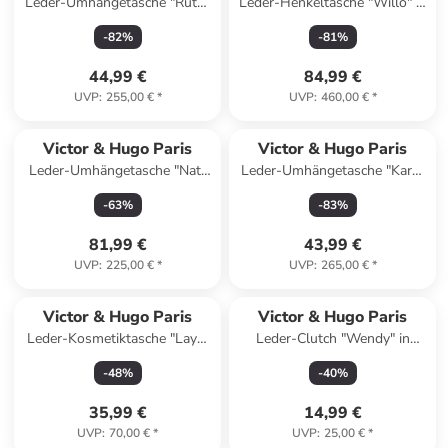
Leder-Umhängetasche "Ruth"
Leder-Henkeltasche "Willo" in
in Schwarz - (B)26 x (H)20 x
Schwarz - (B)40 x (H)30 x
-
82
%
-
81
%
(T)8 cm
(T)11 cm
44,99 €
84,99 €
UVP
:
255,00 €
*
UVP
:
460,00 €
*
Victor & Hugo Paris
Victor & Hugo Paris
Leder-Umhängetasche "Nat"
Leder-Umhängetasche "Kara"
in Schwarz - (B)20 x (H)15 x
in Pink - (B)22 x (H)18 x (T)6
-
63
%
-
83
%
(T)6 cm
cm
81,99 €
43,99 €
UVP
:
225,00 €
*
UVP
:
265,00 €
*
Victor & Hugo Paris
Victor & Hugo Paris
Leder-Kosmetiktasche "Laya"
Leder-Clutch "Wendy" in
in Rot - (B)20 x (H)10 x (T)3
Hellbraun - (B)12 x (H)7 x
-
48
%
-
40
%
cm
(T)3 cm
35,99 €
14,99 €
UVP
:
70,00 €
*
UVP
:
25,00 €
*