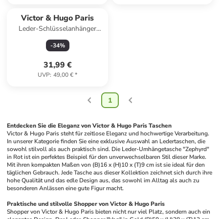
Victor & Hugo Paris
Leder-Schlüsselanhänger
"Avy" in Pink - (B)11 x (H)3 x
-
34
%
(T)1 cm
31,99 €
UVP
:
49,00 €
*
1
Entdecken Sie die Eleganz von Victor & Hugo Paris Taschen
Victor & Hugo Paris steht für zeitlose Eleganz und hochwertige Verarbeitung. 
In unserer Kategorie finden Sie eine exklusive Auswahl an Ledertaschen, die 
sowohl stilvoll als auch praktisch sind. Die Leder-Umhängetasche "Zephyrd" 
in Rot ist ein perfektes Beispiel für den unverwechselbaren Stil dieser Marke. 
Mit ihren kompakten Maßen von (B)16 x (H)10 x (T)9 cm ist sie ideal für den 
täglichen Gebrauch. Jede Tasche aus dieser Kollektion zeichnet sich durch ihre 
hohe Qualität und das edle Design aus, das sowohl im Alltag als auch zu 
besonderen Anlässen eine gute Figur macht.
Praktische und stilvolle Shopper von Victor & Hugo Paris
Shopper von Victor & Hugo Paris bieten nicht nur viel Platz, sondern auch ein 