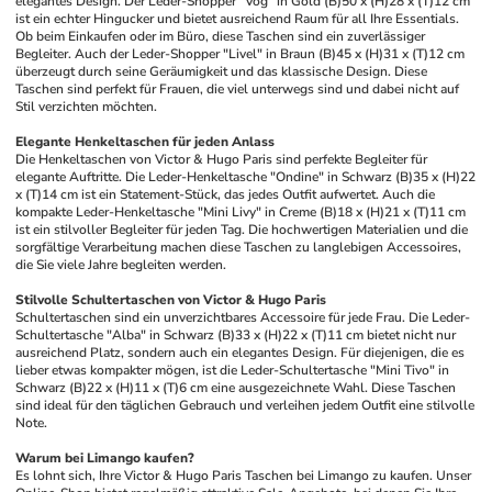
elegantes Design. Der Leder-Shopper "Vog" in Gold (B)50 x (H)28 x (T)12 cm 
ist ein echter Hingucker und bietet ausreichend Raum für all Ihre Essentials. 
Ob beim Einkaufen oder im Büro, diese Taschen sind ein zuverlässiger 
Begleiter. Auch der Leder-Shopper "Livel" in Braun (B)45 x (H)31 x (T)12 cm 
überzeugt durch seine Geräumigkeit und das klassische Design. Diese 
Taschen sind perfekt für Frauen, die viel unterwegs sind und dabei nicht auf 
Stil verzichten möchten.
Elegante Henkeltaschen für jeden Anlass
Die Henkeltaschen von Victor & Hugo Paris sind perfekte Begleiter für 
elegante Auftritte. Die Leder-Henkeltasche "Ondine" in Schwarz (B)35 x (H)22 
x (T)14 cm ist ein Statement-Stück, das jedes Outfit aufwertet. Auch die 
kompakte Leder-Henkeltasche "Mini Livy" in Creme (B)18 x (H)21 x (T)11 cm 
ist ein stilvoller Begleiter für jeden Tag. Die hochwertigen Materialien und die 
sorgfältige Verarbeitung machen diese Taschen zu langlebigen Accessoires, 
die Sie viele Jahre begleiten werden. 
Stilvolle Schultertaschen von Victor & Hugo Paris
Schultertaschen sind ein unverzichtbares Accessoire für jede Frau. Die Leder-
Schultertasche "Alba" in Schwarz (B)33 x (H)22 x (T)11 cm bietet nicht nur 
ausreichend Platz, sondern auch ein elegantes Design. Für diejenigen, die es 
lieber etwas kompakter mögen, ist die Leder-Schultertasche "Mini Tivo" in 
Schwarz (B)22 x (H)11 x (T)6 cm eine ausgezeichnete Wahl. Diese Taschen 
sind ideal für den täglichen Gebrauch und verleihen jedem Outfit eine stilvolle 
Note.
Warum bei Limango kaufen?
Es lohnt sich, Ihre Victor & Hugo Paris Taschen bei Limango zu kaufen. Unser 