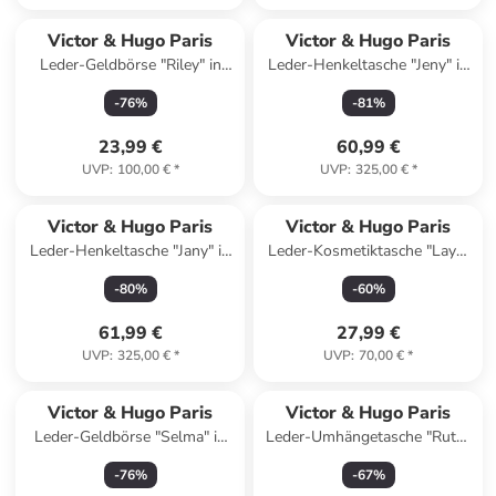
Reserviert
Victor & Hugo Paris
Victor & Hugo Paris
Leder-Geldbörse "Riley" in
Leder-Henkeltasche "Jeny" in
Schwarz - (B)15 x (H)10 x
Taupe - (B)25 x (H)19 x (T)7
-
76
%
-
81
%
(T)3 cm
cm
23,99 €
60,99 €
UVP
:
100,00 €
*
UVP
:
325,00 €
*
Victor & Hugo Paris
Victor & Hugo Paris
Leder-Henkeltasche "Jany" in
Leder-Kosmetiktasche "Laya"
Rot - (B)25 x (H)19 x (T)7 cm
in Schwarz - (B)20 x (H)10 x
-
80
%
-
60
%
(T)3 cm
61,99 €
27,99 €
UVP
:
325,00 €
*
UVP
:
70,00 €
*
Victor & Hugo Paris
Victor & Hugo Paris
Leder-Geldbörse "Selma" in
Leder-Umhängetasche "Ruth"
Camel - (B)20 x (H)10 x (T)3
in Camel - (B)26 x (H)20 x
-
76
%
-
67
%
cm
(T)8 cm