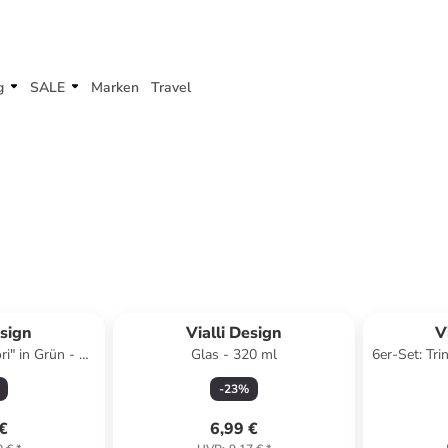
g
SALE
Marken
Travel
esign
Vialli Design
V
ri" in Grün - 80
Glas - 320 ml
6er-Set: Tr
-
23
%
 €
6,99 €