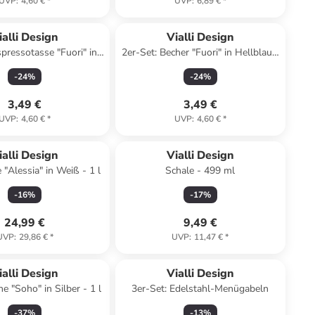
UVP
:
4,60 €
*
UVP
:
6,89 €
*
ialli Design
Vialli Design
spressotasse "Fuori" in
2er-Set: Becher "Fuori" in Hellblau -
Weiß - 80 ml
80 ml
-
24
%
-
24
%
3,49 €
3,49 €
UVP
:
4,60 €
*
UVP
:
4,60 €
*
ialli Design
Vialli Design
 "Alessia" in Weiß - 1 l
Schale - 499 ml
-
16
%
-
17
%
24,99 €
9,49 €
UVP
:
29,86 €
*
UVP
:
11,47 €
*
ialli Design
Vialli Design
 "Soho" in Silber - 1 l
3er-Set: Edelstahl-Menügabeln
-
37
%
-
13
%