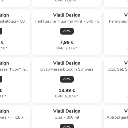
7 €
*
UVP
:
11,47 €
*
esign
Vialli Design
V
unkelblau - 500
Trinkflasche "Fuori" in Mint - 540 ml
Thermobeche
-
12
%
 €
7,99 €
7 €
*
UVP
:
9,17 €
*
esign
Vialli Design
V
sse "Fuori" in
Oval-Messerblock in Schwarz
3tlg. Set: 
0 ml
-
12
%
 €
13,99 €
0 €
*
UVP
:
16,07 €
*
esign
Vialli Design
V
arz - (H)18 x Ø
Glas - 300 ml
Abtropfgest
m
x 
-
12
%