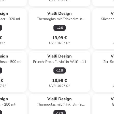
7 €
*
UVP
:
11,47 €
*
esign
Vialli Design
V
äser - 320 ml
Thermoglas mit Trinkhalm in
Küchenro
Dunkelblau - 600 ml
Schwarz 
-
12
%
 €
13,99 €
9 €
*
UVP
:
16,07 €
*
esign
Vialli Design
V
Rosa - 500 ml
French-Press "Livio" in Weiß - 1 l
2er-Se
-
12
%
 €
13,99 €
7 €
*
UVP
:
16,07 €
*
esign
Vialli Design
V
r - 250 ml
Thermoglas mit Trinkhalm in
G
Schwarz - 600 ml
-
12
%