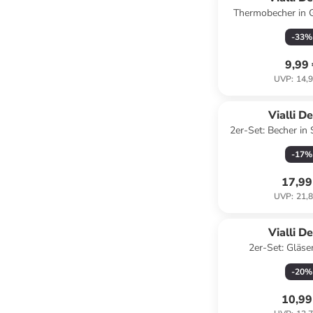
Thermobecher in 
-
33
%
9,99
UVP
:
14,9
Vialli D
2er-Set: Becher in
ml
-
17
%
17,99
UVP
:
21,8
Vialli D
2er-Set: Gläse
-
20
%
10,99