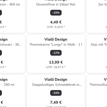
Grün - 400 ml
Dosenöffner in Silber/ Rot
2er-S
-
15
%
 €
4,49 €
2 €
*
UVP
:
5,29 €
*
esign
Vialli Design
V
 Schwarz - 350
Thermokanne "Lungo" in Weiß - 1 l
Glas mit T
-
12
%
 €
13,99 €
1 €
*
UVP
:
16,07 €
*
esign
Vialli Design
V
r - 250 ml
Doppelseitiges Schneidebrett in
Thermosflas
Grau - (L)39 x (B)24,5 cm
-
34
%
 €
7,49 €