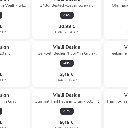
" in Weiß - 540
24tlg. Besteck-Set in Schwarz
Ofenhand
-
16
%
 €
20,99 €
7 €
*
UVP
:
25,26 €
*
esign
Vialli Design
V
320 ml
2er-Set: Becher "Fuori" in Grün -
Teekanne 
250 ml
-
43
%
 €
3,49 €
4 €
*
UVP
:
6,18 €
*
esign
Vialli Design
V
h in Grau
Glas mit Trinkhalm in Grün - 600 ml
Thermoglas 
-
17
%
 €
9,49 €