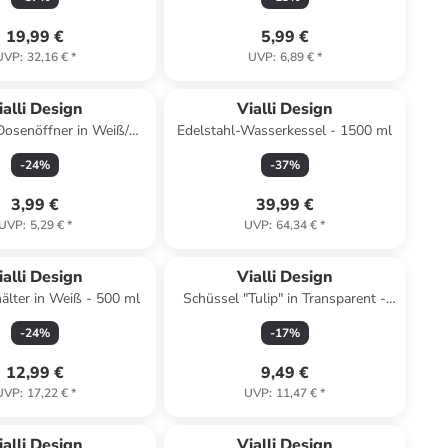
19,99 €
5,99 €
UVP
:
32,16 €
*
UVP
:
6,89 €
*
ialli Design
Vialli Design
Dosenöffner in Weiß/
Edelstahl-Wasserkessel - 1500 ml
Schwarz
-
24
%
-
37
%
3,99 €
39,99 €
UVP
:
5,29 €
*
UVP
:
64,34 €
*
ialli Design
Vialli Design
lter in Weiß - 500 ml
Schüssel "Tulip" in Transparent -
500 ml
-
24
%
-
17
%
12,99 €
9,49 €
UVP
:
17,22 €
*
UVP
:
11,47 €
*
ialli Design
Vialli Design