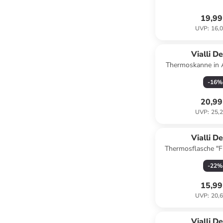
19,99
UVP
:
16,0
Vialli D
Thermoskanne in A
-
16
%
20,99
UVP
:
25,2
Vialli D
Thermosflasche "Fu
350 m
-
22
%
15,99
UVP
:
20,6
Vialli D