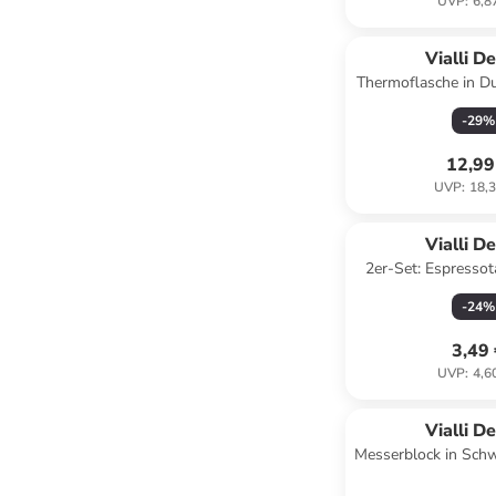
UVP
:
6,8
Vialli D
Thermoflasche in D
ml
-
29
%
12,99
UVP
:
18,3
Vialli D
2er-Set: Espressota
Grau - 8
-
24
%
3,49
UVP
:
4,6
Vialli D
Messerblock in Schw
11 c