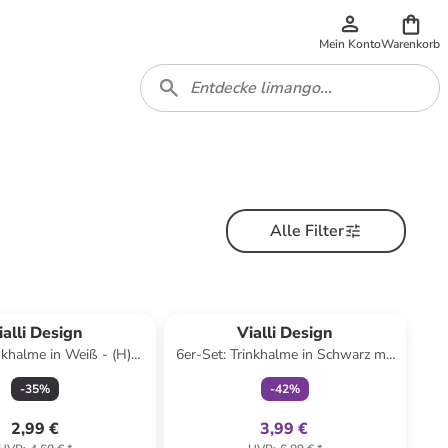
Mein Konto
Warenkorb
Alle Filter
family
exklusiv
ialli Design
Vialli Design
inkhalme in Weiß - (H)15
6er-Set: Trinkhalme in Schwarz mit
x Ø 0,80 cm
Bürste - (H)20 x Ø 0,80 cm
-
35
%
-
42
%
2,99 €
3,99 €