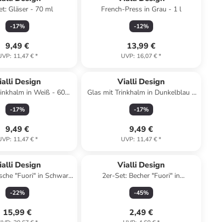
et: Gläser - 70 ml
French-Press in Grau - 1 l
-
17
%
-
12
%
9,49 €
13,99 €
UVP
:
11,47 €
*
UVP
:
16,07 €
*
ialli Design
Vialli Design
rinkhalm in Weiß - 600
Glas mit Trinkhalm in Dunkelblau -
ml
600 ml
-
17
%
-
17
%
9,49 €
9,49 €
UVP
:
11,47 €
*
UVP
:
11,47 €
*
ialli Design
Vialli Design
che "Fuori" in Schwarz
2er-Set: Becher "Fuori" in
- 350 ml
Dunkelblau - 80 ml
-
22
%
-
45
%
15,99 €
2,49 €