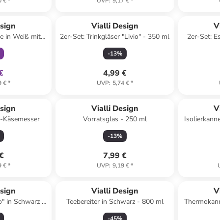
0 €
*
UVP
:
9,17 €
*
klusiv
esign
Vialli Design
V
me in Weiß mit
2er-Set: Trinkgläser "Livio" - 350 ml
2er-Set: E
H)20 cm
-
13
%
€
4,99 €
9 €
*
UVP
:
5,74 €
*
esign
Vialli Design
V
hl-Käsemesser
Vorratsglas - 250 ml
Isolierkanne
-
13
%
 €
7,99 €
9 €
*
UVP
:
9,19 €
*
esign
Vialli Design
V
" in Schwarz -
Teebereiter in Schwarz - 800 ml
Thermokanne
-
45
%