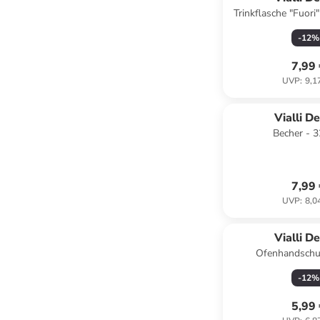
Trinkflasche "Fuori
ml
-
12
%
7,99
UVP
:
9,1
Vialli D
Becher - 
7,99
UVP
:
8,0
Vialli D
Ofenhandschu
-
12
%
5,99