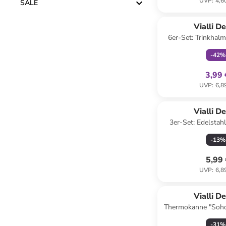
UVP
:
4,6
SALE
family
ex
Vialli D
6er-Set: Trinkhal
Bürste - (
-
42
%
3,99 
UVP
:
6,8
Vialli D
3er-Set: Edelsta
-
13
%
5,99
UVP
:
6,8
Vialli D
Thermokanne "Soho
1 l
-
31
%