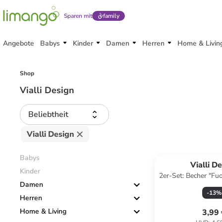
Sparen mit
family
Angebote
Babys
Kinder
Damen
Herren
Home & Livin
Shop
Vialli Design
Beliebtheit
Vialli Design
Babys
Vialli D
Kinder
2er-Set: Becher "Fuo
Damen
ml
-
13
%
Herren
Home & Living
3,99