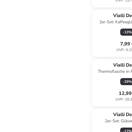
UVP
:
13,7
Vialli D
2er-Set: Kaffeegl
-
13
%
7,99
UVP
:
9,1
Vialli D
Thermoflasche in 
-
29
%
12,99
UVP
:
18,3
Vialli D
2er-Set: Gläse
-
12
%