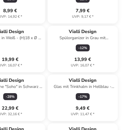
8,99 €
7,99 €
UVP
:
14,92 €
*
UVP
:
9,17 €
*
ialli Design
Vialli Design
 in Weiß - (H)18 x Ø 11
Spülorganizer in Grau mit
cm
Flüssigkeitsspender - (B)21,5 x
-
12
%
(H)16 x (T)9 cm
19,99 €
13,99 €
UVP
:
16,07 €
*
UVP
:
16,07 €
*
ialli Design
Vialli Design
e "Soho" in Schwarz -
Glas mit Trinkhalm in Hellblau -
1 l
600 ml
-
28
%
-
17
%
22,99 €
9,49 €
UVP
:
32,16 €
*
UVP
:
11,47 €
*
ialli Design
Vialli Design