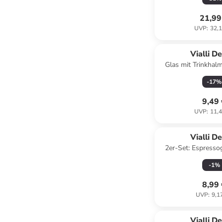
21,99
UVP
:
32,1
Vialli D
Glas mit Trinkhal
600 m
-
17
%
9,49
UVP
:
11,4
Vialli D
2er-Set: Espresso
-
1
%
8,99
UVP
:
9,1
Vialli D