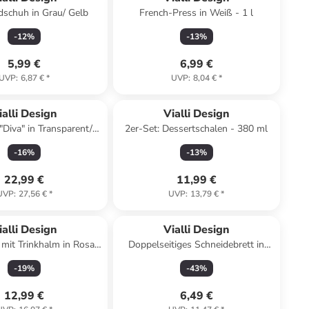
schuh in Grau/ Gelb
French-Press in Weiß - 1 l
-
12
%
-
13
%
5,99 €
6,99 €
UVP
:
6,87 €
*
UVP
:
8,04 €
*
ialli Design
Vialli Design
"Diva" in Transparent/
2er-Set: Dessertschalen - 380 ml
Gold - 1 l
-
16
%
-
13
%
22,99 €
11,99 €
UVP
:
27,56 €
*
UVP
:
13,79 €
*
ialli Design
Vialli Design
mit Trinkhalm in Rosa -
Doppelseitiges Schneidebrett in
600 ml
Schwarz - (L)39 x (B)24,5 cm
-
19
%
-
43
%
12,99 €
6,49 €