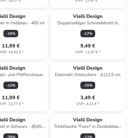
UVP
:
16,07 €
*
UVP
:
11,47 €
*
ialli Design
Vialli Design
r in Hellblau - 400 ml
Doppelseitiges Schneidebrett in
Weiß - (L)39 x (B)24,5 cm
-
19
%
-
17
%
11,99 €
9,49 €
UVP
:
14,92 €
*
UVP
:
11,47 €
*
ialli Design
Vialli Design
Salz- und Pfefferstreuer
Edelstahl-Stickschere - (L)12,5 cm
-
12
%
-
15
%
11,99 €
3,49 €
UVP
:
13,77 €
*
UVP
:
4,11 €
*
ialli Design
Vialli Design
ell in Schwarz - (B)45,5
Trinkflasche "Fuori" in Dunkelblau -
(H)7 x (T)19 cm
540 ml
-
39
%
-
12
%