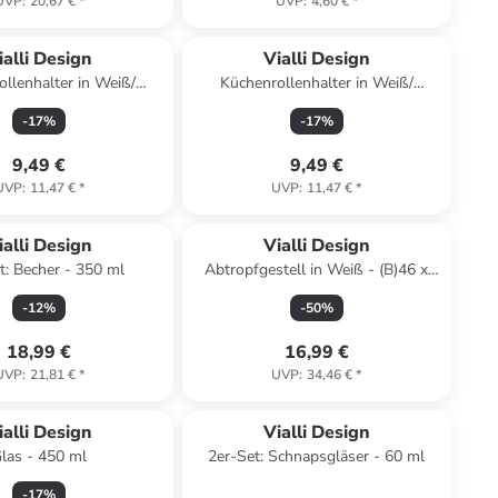
UVP
:
20,67 €
*
UVP
:
4,60 €
*
ialli Design
Vialli Design
llenhalter in Weiß/
Küchenrollenhalter in Weiß/
- (H)36 x Ø 15,5 cm
Schwarz - (H)36 x Ø 15,5 cm
-
17
%
-
17
%
9,49 €
9,49 €
UVP
:
11,47 €
*
UVP
:
11,47 €
*
ialli Design
Vialli Design
t: Becher - 350 ml
Abtropfgestell in Weiß - (B)46 x
(H)8 x (T)34 cm
-
12
%
-
50
%
18,99 €
16,99 €
UVP
:
21,81 €
*
UVP
:
34,46 €
*
ialli Design
Vialli Design
las - 450 ml
2er-Set: Schnapsgläser - 60 ml
-
17
%