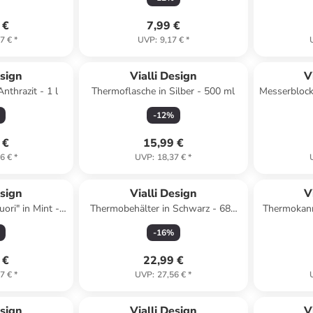
 €
7,99 €
7 €
*
UVP
:
9,17 €
*
esign
Vialli Design
V
nthrazit - 1 l
Thermoflasche in Silber - 500 ml
Messerblock
-
12
%
 €
15,99 €
6 €
*
UVP
:
18,37 €
*
esign
Vialli Design
V
ori" in Mint -
Thermobehälter in Schwarz - 680
Thermokann
l
ml
-
16
%
 €
22,99 €
7 €
*
UVP
:
27,56 €
*
esign
Vialli Design
V