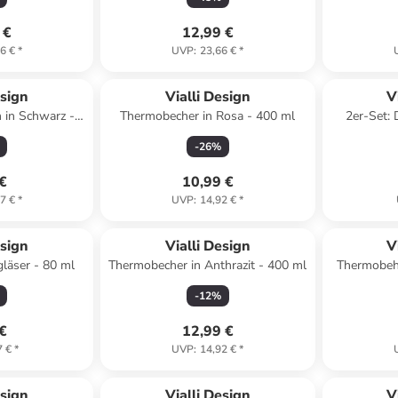
 €
12,99 €
6 €
*
UVP
:
23,66 €
*
esign
Vialli Design
V
m in Schwarz -
Thermobecher in Rosa - 400 ml
2er-Set: 
l
-
26
%
 €
10,99 €
7 €
*
UVP
:
14,92 €
*
esign
Vialli Design
V
gläser - 80 ml
Thermobecher in Anthrazit - 400 ml
Thermobehä
-
12
%
 €
12,99 €
7 €
*
UVP
:
14,92 €
*
esign
Vialli Design
V