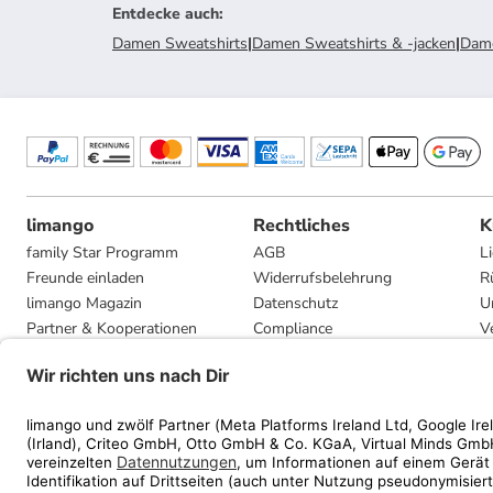
Entdecke auch
:
Damen Sweatshirts
|
Damen Sweatshirts & -jacken
|
Dam
limango
Rechtliches
K
family Star Programm
AGB
L
Freunde einladen
Widerrufsbelehrung
R
limango Magazin
Datenschutz
U
Partner & Kooperationen
Compliance
V
Jobs
Impressum
G
Presse
Privatsphäre-Einstellungen
Mediadaten
Geschenkgutscheinbedingungen