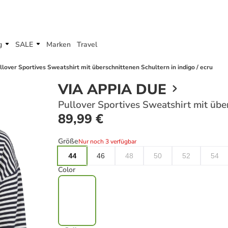
g
SALE
Marken
Travel
llover Sportives Sweatshirt mit überschnittenen Schultern in indigo / ecru
VIA APPIA DUE
Pullover Sportives Sweatshirt mit über
89,99 €
Größe
Nur noch 3 verfügbar
44
46
48
50
52
54
Color