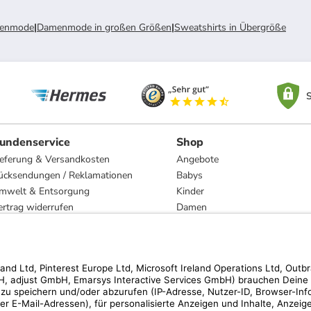
enmode
|
Damenmode in großen Größen
|
Sweatshirts in Übergröße
S
undenservice
Shop
ieferung & Versandkosten
Angebote
ücksendungen / Reklamationen
Babys
mwelt & Entsorgung
Kinder
ertrag widerrufen
Damen
esetzliche Gewährleistung und Reparatur
Herren
Wohnen
Trachten
Marken