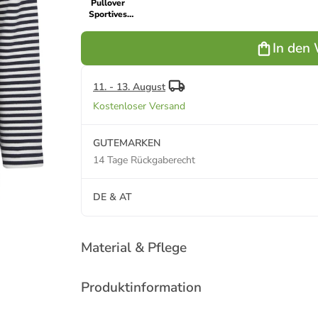
Pullover
Sportives
Sweatshirt
mit
In den
überschnittenen
Schultern in
indigo / ecru
11. - 13. August
Kostenloser Versand
GUTEMARKEN
14 Tage Rückgaberecht
DE & AT
Material & Pflege
Produktinformation