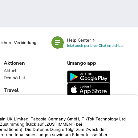
Help Center
ichere Verbindung
Jetzt auch per Live-Chat erreichbar!
Aktionen
limango app
Aktuell
Demnächst
Travel
Reiseangebote