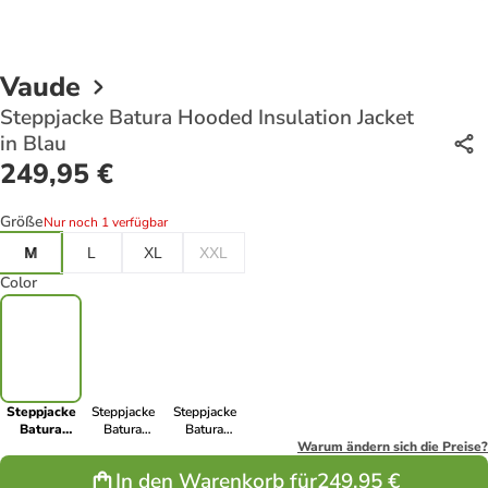
Vaude
Steppjacke Batura Hooded Insulation Jacket
in Blau
249,95 €
Größe
Nur noch 1 verfügbar
M
L
XL
XXL
Color
Steppjacke
Steppjacke
Steppjacke
Batura
Batura
Batura
Hooded
Hooded
Hooded
Warum ändern sich die Preise?
Insulation
Insulation
Insulation
In den Warenkorb für
249,95 €
Jacket in
Jacket in
Jacket in