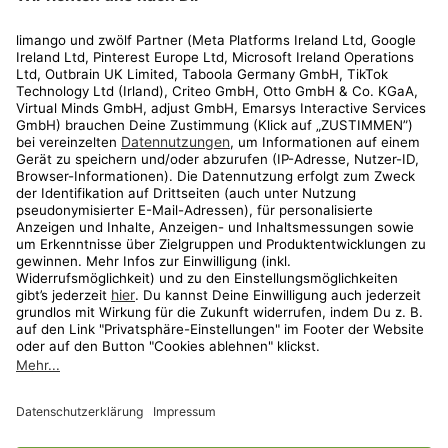
Rechtliches
Kundenservice
Shop
Aktionen
Travel
limango.nl
limango.pl