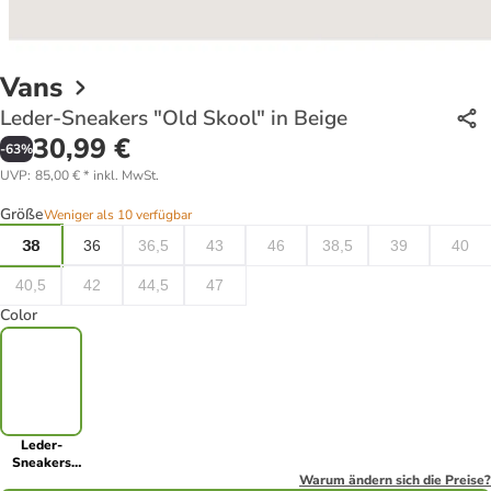
Vans
Leder-Sneakers "Old Skool" in Beige
30,99 €
-
63
%
UVP
:
85,00 €
*
inkl. MwSt.
Größe
Weniger als 10 verfügbar
38
36
36,5
43
46
38,5
39
40
40,5
42
44,5
47
Color
Leder-
Sneakers
"Old Skool"
Warum ändern sich die Preise?