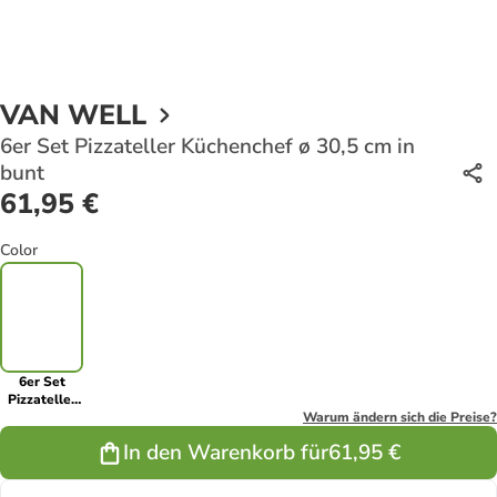
VAN WELL
6er Set Pizzateller Küchenchef ø 30,5 cm in
bunt
61,95 €
Color
6er Set
Pizzateller
Küchenchef
Warum ändern sich die Preise?
ø 30,5 cm in
In den Warenkorb für
61,95 €
bunt