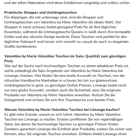
und der edlen Materialien sind diese Geldbörsen langlebig und zeitlos schön.
Praktische Shopper und Umhängetaschen
Für diejenigen, die viel unterwegs sind, sind die Shopper und 
Umhängetaschen von Valentino by Mario Valentino die ideale Wahl. Der 
Shopper in sand-schwarz bietet genügend Platz für all Ihre täglichen 
Essentials, während die Umhängetasche Queens in weiß durch ihre kompakte 
Größe und das stilvolle Design besticht. Diese Taschen sind perfekt für den 
täglichen Gebrauch und lassen sich sowohl zu casual als auch zu eleganten 
Outfits kombinieren.
Valentino by Mario Valentino Taschen im Sale: Qualität zum günstigen 
Preis
Wer auf der Suche nach hochwertigen Taschen zu einem attraktiven Preis ist, 
sollte unbedingt die Sale-Angebote von Valentino by Mario Valentino bei 
Limango checken. Hier finden Sie eine breite Auswahl an Taschen, von der 
stilvollen Handtasche Manhattan in schwarz bis hin zur glamourösen 
Umhängetasche in gold, zu günstigen Outlet-Preisen. Limango bietet nicht 
nur eine große Auswahl, sondern auch die Sicherheit, dass Sie originale 
Produkte von Valentino by Mario Valentino erwerben. Nutzen Sie die 
Gelegenheit und sichern Sie sich Ihre Traumtasche zum besten Preis.
Warum Valentino by Mario Valentino Taschen bei Limango kaufen?
Es gibt viele Gründe, warum es sich lohnt, Valentino by Mario Valentino 
Taschen bei Limango zu kaufen. Erstens profitieren Sie von regelmäßigen 
Sales, bei denen Sie hochwertige Taschen zu günstigen Preisen finden. 
Zweitens garantiert Limango die Echtheit aller Produkte, sodass Sie sicher sein 
können, dass Sie originale Taschen erwerben. Drittens bietet Limango einen 