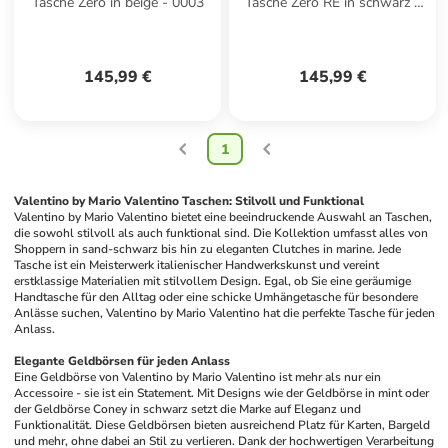
Tasche Zero in beige - 0003
Tasche Zero RE in schwarz -
Valentino
Valentino
0002
145,99 €
145,99 €
1
Valentino by Mario Valentino Taschen: Stilvoll und Funktional
Valentino by Mario Valentino bietet eine beeindruckende Auswahl an Taschen, 
die sowohl stilvoll als auch funktional sind. Die Kollektion umfasst alles von 
Shoppern in sand-schwarz bis hin zu eleganten Clutches in marine. Jede 
Tasche ist ein Meisterwerk italienischer Handwerkskunst und vereint 
erstklassige Materialien mit stilvollem Design. Egal, ob Sie eine geräumige 
Handtasche für den Alltag oder eine schicke Umhängetasche für besondere 
Anlässe suchen, Valentino by Mario Valentino hat die perfekte Tasche für jeden 
Anlass.
Elegante Geldbörsen für jeden Anlass
Eine Geldbörse von Valentino by Mario Valentino ist mehr als nur ein 
Accessoire - sie ist ein Statement. Mit Designs wie der Geldbörse in mint oder 
der Geldbörse Coney in schwarz setzt die Marke auf Eleganz und 
Funktionalität. Diese Geldbörsen bieten ausreichend Platz für Karten, Bargeld 
und mehr, ohne dabei an Stil zu verlieren. Dank der hochwertigen Verarbeitung 