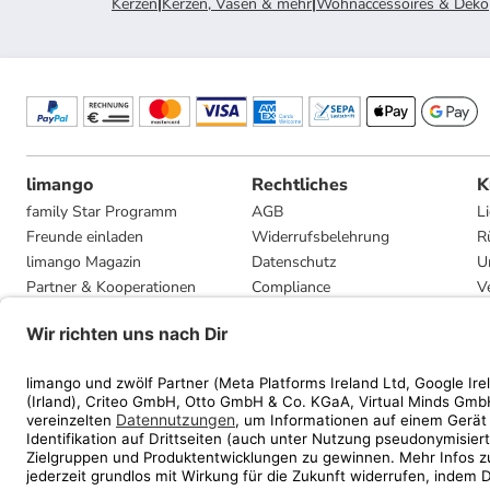
Kerzen
|
Kerzen, Vasen & mehr
|
Wohnaccessoires & Deko
limango
Rechtliches
K
family Star Programm
AGB
L
Freunde einladen
Widerrufsbelehrung
R
limango Magazin
Datenschutz
U
Partner & Kooperationen
Compliance
V
Jobs
Impressum
G
Presse
Privatsphäre-Einstellungen
Mediadaten
Geschenkgutscheinbedingungen