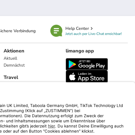
Help Center
ichere Verbindung
Jetzt auch per Live-Chat erreichbar!
Aktionen
limango app
Aktuell
Demnächst
Travel
Reiseangebote
limango.nl
limango.pl