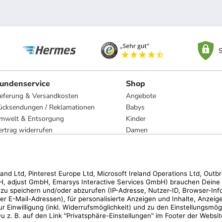
S
undenservice
Shop
ieferung & Versandkosten
Angebote
ücksendungen / Reklamationen
Babys
mwelt & Entsorgung
Kinder
ertrag widerrufen
Damen
esetzliche Gewährleistung und Reparatur
Herren
Wohnen
Trachten
Marken