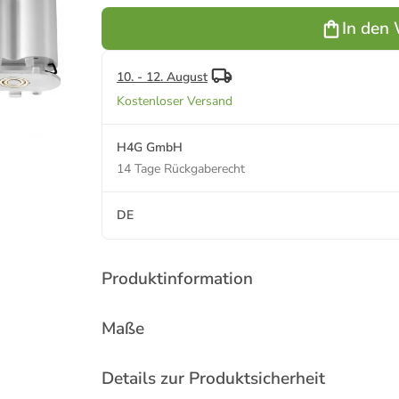
Akku für
Akku für
Indoor
Indoor Kerzen
In den
Kerzen
Piffany Ersatz
Piffany inkl.
für C Batterie
Ladestation
10. - 12. August
Kostenloser Versand
H4G GmbH
14 Tage Rückgaberecht
DE
Produktinformation
Maße
Details zur Produktsicherheit