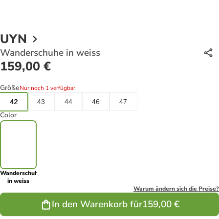
UYN
Wanderschuhe in weiss
159,00 €
Größe
Nur noch 1 verfügbar
42
43
44
46
47
Color
Wanderschuhe
in weiss
Warum ändern sich die Preise?
In den Warenkorb für
159,00 €