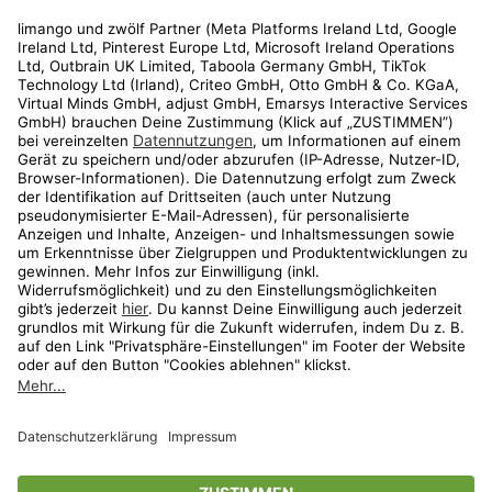
Rechtliches
Kundenservice
Shop
Aktionen
Travel
limango.nl
limango.pl