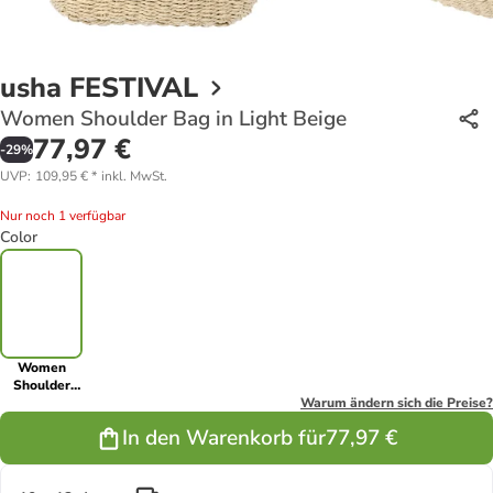
usha FESTIVAL
Women Shoulder Bag in Light Beige
77,97 €
-
29
%
UVP
:
109,95 €
*
inkl. MwSt.
Nur noch 1 verfügbar
Color
Women
Shoulder
Bag in Light
Warum ändern sich die Preise?
Beige
In den Warenkorb für
77,97 €