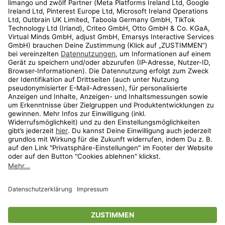
Kundenservice
Shop
Aktionen
Travel
limango.nl
limango.pl
* Streichpreise entsprechen der unverbindlichen Preisempfehlung des