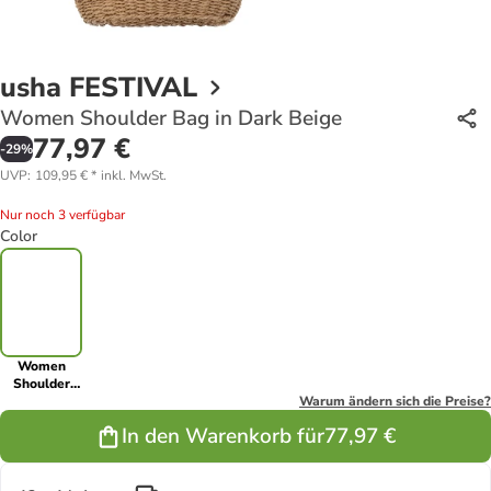
usha FESTIVAL
Women Shoulder Bag in Dark Beige
77,97 €
-
29
%
UVP
:
109,95 €
*
inkl. MwSt.
Nur noch 3 verfügbar
Color
Women
Shoulder
Bag in Dark
Warum ändern sich die Preise?
Beige
In den Warenkorb für
77,97 €