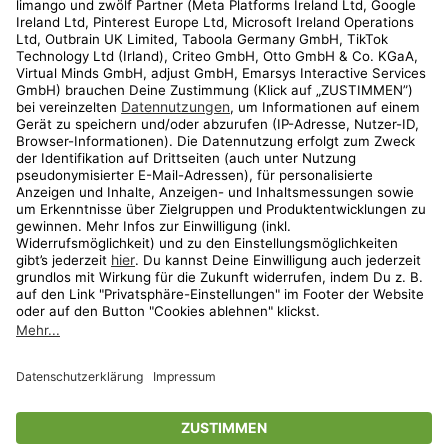
Kundenservice
Shop
Aktionen
Travel
limango.nl
limango.pl
* Streichpreise entsprechen der unverbindlichen Preisempfehlung des