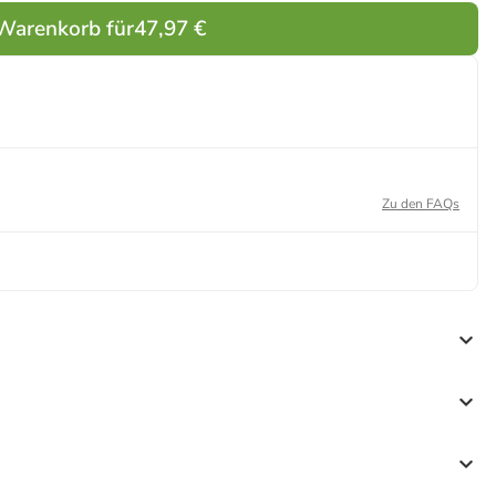
 Warenkorb für
47,97 €
Zu den FAQs