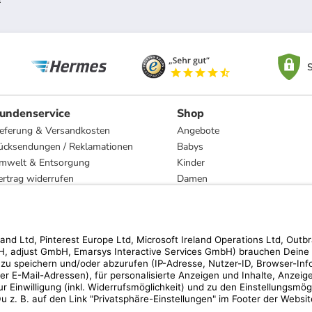
S
undenservice
Shop
ieferung & Versandkosten
Angebote
ücksendungen / Reklamationen
Babys
mwelt & Entsorgung
Kinder
ertrag widerrufen
Damen
esetzliche Gewährleistung und Reparatur
Herren
Wohnen
Trachten
Marken