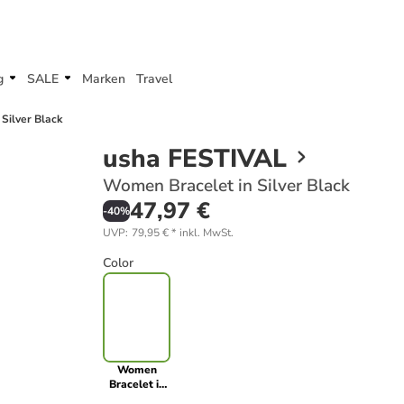
g
SALE
Marken
Travel
Silver Black
usha FESTIVAL
Women Bracelet in Silver Black
47,97 €
-
40
%
UVP
:
79,95 €
*
inkl. MwSt.
Color
Women
Bracelet in
Silver Black