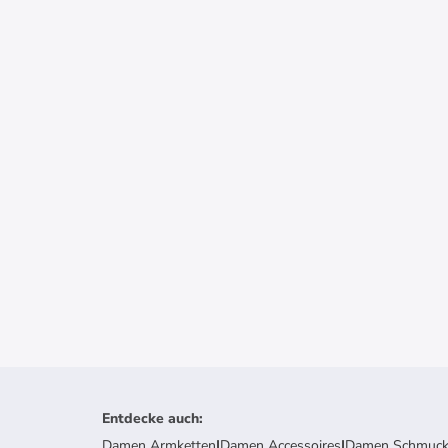
Entdecke auch
:
Damen Armketten
|
Damen Accessoires
|
Damen Schmuc