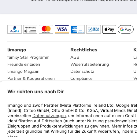
limango
Rechtliches
K
family Star Programm
AGB
L
Freunde einladen
Widerrufsbelehrung
R
limango Magazin
Datenschutz
U
Partner & Kooperationen
Compliance
V
Jobs
Impressum
G
Presse
Privatsphäre-Einstellungen
Mediadaten
Geschenkgutscheinbedingungen