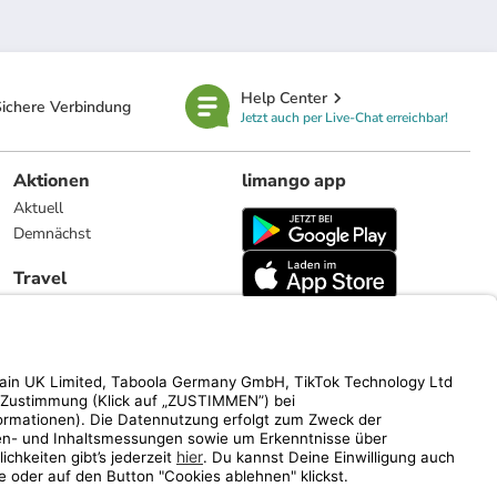
Help Center
ichere Verbindung
Jetzt auch per Live-Chat erreichbar!
Aktionen
limango app
Aktuell
Demnächst
Travel
Reiseangebote
limango.nl
limango.pl