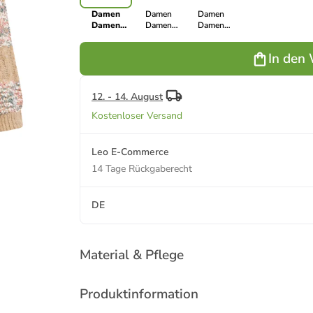
Damen
Damen
Damen
Damen
Damen
Damen
Strickjacke
Strickjacke
Strickjacke
Mit Knöpfen
Mit Knöpfen
Mit Knöpfen
In den
in Rauchmint
in Schwarz
in Creme
Mehrfarbig
Mehrfarbig
Mehrfarbig
12. - 14. August
Kostenloser Versand
Leo E-Commerce
14 Tage Rückgaberecht
DE
Material & Pflege
Produktinformation