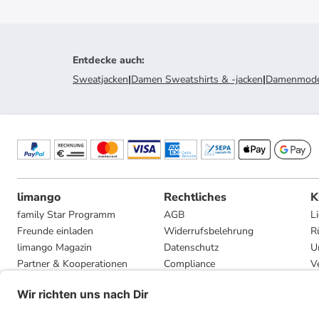
Entdecke auch
:
Sweatjacken
|
Damen Sweatshirts & -jacken
|
Damenmod
limango
Rechtliches
K
family Star Programm
AGB
L
Freunde einladen
Widerrufsbelehrung
R
limango Magazin
Datenschutz
U
Partner & Kooperationen
Compliance
V
Jobs
Impressum
G
Presse
Privatsphäre-Einstellungen
Mediadaten
Geschenkgutscheinbedingungen