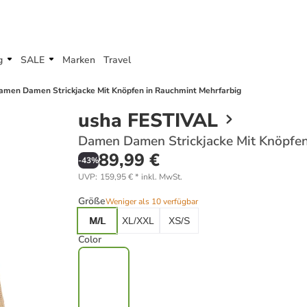
g
SALE
Marken
Travel
amen Damen Strickjacke Mit Knöpfen in Rauchmint Mehrfarbig
usha FESTIVAL
Damen Damen Strickjacke Mit Knöpfen
89,99 €
-
43
%
UVP
:
159,95 €
*
inkl. MwSt.
Größe
Weniger als 10 verfügbar
M/L
XL/XXL
XS/S
Color