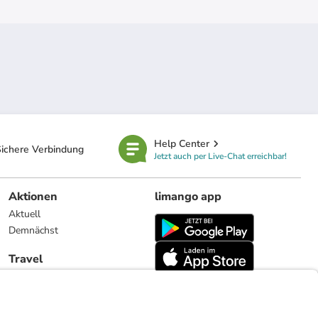
Help Center
ichere Verbindung
Jetzt auch per Live-Chat erreichbar!
Aktionen
limango app
Aktuell
Demnächst
Travel
Reiseangebote