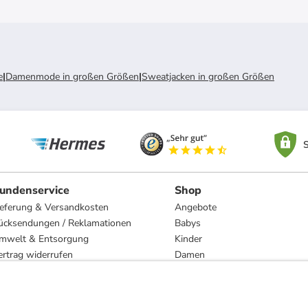
e
|
Damenmode in großen Größen
|
Sweatjacken in großen Größen
S
undenservice
Shop
ieferung & Versandkosten
Angebote
ücksendungen / Reklamationen
Babys
mwelt & Entsorgung
Kinder
ertrag widerrufen
Damen
esetzliche Gewährleistung und Reparatur
Herren
Wohnen
Trachten