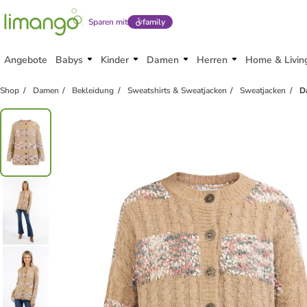
Sparen mit
family
Angebote
Babys
Kinder
Damen
Herren
Home & Livin
Shop
Damen
Bekleidung
Sweatshirts & Sweatjacken
Sweatjacken
D