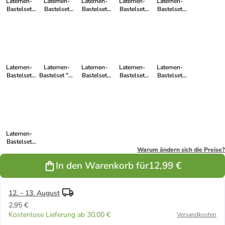
Laternen-
Laternen-
Laternen-
Laternen-
Laternen-
Bastelset
Bastelset
Bastelset
Bastelset
Bastelset
"Fuchs 2" in
"Igel" in Bunt
"Fußballer"
"Monsterchen"
"Pirat 2" in
Bunt
in Bunt
in Bunt
Bunt
Laternen-
Laternen-
Laternen-
Laternen-
Laternen-
Bastelset
Bastelset "T-
Bastelset
Bastelset
Bastelset
"Feuerwehr"
Rex" in Bunt
"Prinzessin"
"Löwe" in
"Gespenst" in
in Bunt
in Bunt
Bunt
Bunt
Laternen-
Bastelset
"Einhorn" in
Warum ändern sich die Preise?
Bunt
In den Warenkorb für
12,99 €
12. - 13. August
2,95 €
Kostenlose Lieferung ab 30,00 €
Versandkosten