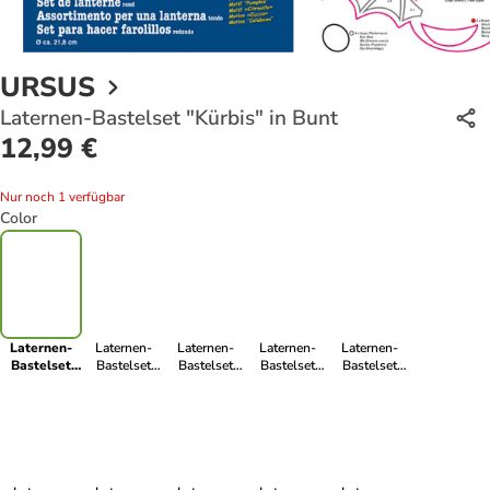
URSUS
Laternen-Bastelset "Kürbis" in Bunt
12,99 €
Nur noch 1 verfügbar
Color
Laternen-
Laternen-
Laternen-
Laternen-
Laternen-
Bastelset
Bastelset
Bastelset
Bastelset
Bastelset
"Kürbis" in
"Dino" in
"Eichhörnchen"
"Eule" in
"Papagei" in
Bunt
Bunt
in Bunt
Bunt
Bunt