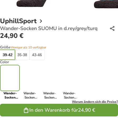
UphillSport
Wander-Socken SUOMU in d.rey/grey/turq
24,90 €
Größe
Weniger als 10 verfügbar
39-42
35-38
43-46
Color
Wander-
Wander-
Wander-
Wander-
Socken
Socken
Socken
Socken
SUOMU in
SUOMU in
SUOMU in
SUOMU in
Warum ändern sich die Preise?
d.rey/grey/turq
grey/black/red
grey/black/pink
black/black/blue
In den Warenkorb für
24,90 €