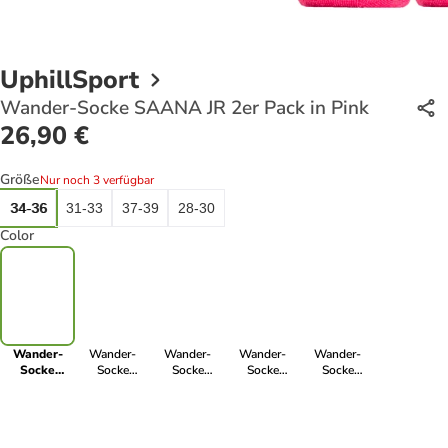
UphillSport
Wander-Socke SAANA JR 2er Pack in Pink
26,90 €
Größe
Nur noch 3 verfügbar
34-36
31-33
37-39
28-30
Color
Wander-
Wander-
Wander-
Wander-
Wander-
Socke
Socke
Socke
Socke
Socke
SAANA JR
SAANA JR
SAANA JR
SAANA JR
SAANA JR
2er Pack in
2er Pack in
2er Pack in
2er Pack in
2er Pack in
Pink
Orange
Blue
Purple
Grey