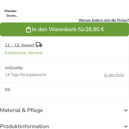
Wander-
Socke
SAANA JR
Warum ändern sich die Preise?
2er Pack in
In den Warenkorb für
26,90 €
Black
11. - 13. August
Kostenloser Versand
onQuality
14 Tage Rückgaberecht
Zu den FAQs
DE
Material & Pflege
Produktinformation