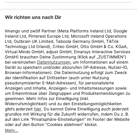
limango
Rechtliches
Kundenservice
Shop
Aktionen
Travel