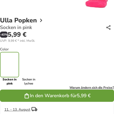
Ulla Popken
Socken in pink
5,99 €
-
40
%
UVP
:
9,99 €
*
inkl. MwSt.
Color
Socken in
Socken in
pink
lychee
Warum ändern sich die Preise?
In den Warenkorb für
5,99 €
11. - 13. August