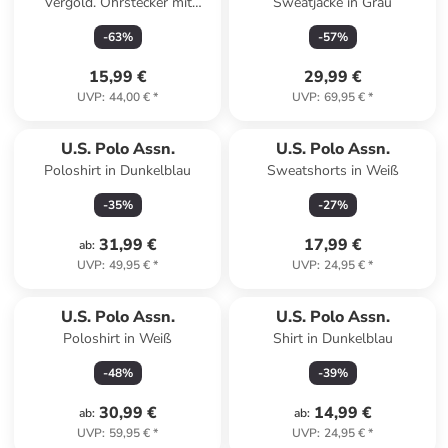
Vergold. Ohrstecker mit
Sweatjacke in Grau
Kristallen
-
63
%
-
57
%
15,99 €
29,99 €
UVP
:
44,00 €
*
UVP
:
69,95 €
*
U.S. Polo Assn.
U.S. Polo Assn.
Poloshirt in Dunkelblau
Sweatshorts in Weiß
-
35
%
-
27
%
31,99 €
17,99 €
ab
:
UVP
:
49,95 €
*
UVP
:
24,95 €
*
U.S. Polo Assn.
U.S. Polo Assn.
Poloshirt in Weiß
Shirt in Dunkelblau
-
48
%
-
39
%
30,99 €
14,99 €
ab
:
ab
:
UVP
:
59,95 €
*
UVP
:
24,95 €
*