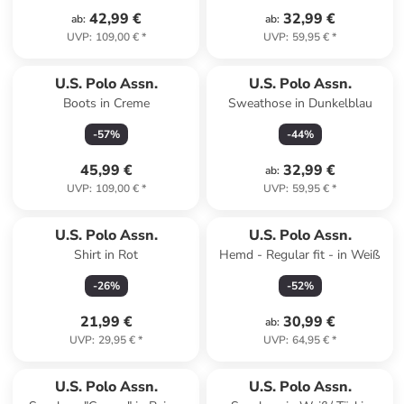
42,99 €
32,99 €
ab
:
ab
:
UVP
:
109,00 €
*
UVP
:
59,95 €
*
U.S. Polo Assn.
U.S. Polo Assn.
Boots in Creme
Sweathose in Dunkelblau
-
57
%
-
44
%
45,99 €
32,99 €
ab
:
UVP
:
109,00 €
*
UVP
:
59,95 €
*
U.S. Polo Assn.
U.S. Polo Assn.
Shirt in Rot
Hemd - Regular fit - in Weiß
-
26
%
-
52
%
21,99 €
30,99 €
ab
:
UVP
:
29,95 €
*
UVP
:
64,95 €
*
U.S. Polo Assn.
U.S. Polo Assn.