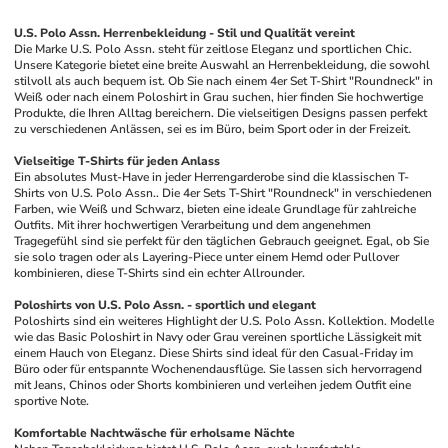
U.S. Polo Assn. Herrenbekleidung - Stil und Qualität vereint
Die Marke U.S. Polo Assn. steht für zeitlose Eleganz und sportlichen Chic. 
Unsere Kategorie bietet eine breite Auswahl an Herrenbekleidung, die sowohl 
stilvoll als auch bequem ist. Ob Sie nach einem 4er Set T-Shirt "Roundneck" in 
Weiß oder nach einem Poloshirt in Grau suchen, hier finden Sie hochwertige 
Produkte, die Ihren Alltag bereichern. Die vielseitigen Designs passen perfekt 
zu verschiedenen Anlässen, sei es im Büro, beim Sport oder in der Freizeit.
Vielseitige T-Shirts für jeden Anlass
Ein absolutes Must-Have in jeder Herrengarderobe sind die klassischen T-
Shirts von U.S. Polo Assn.. Die 4er Sets T-Shirt "Roundneck" in verschiedenen 
Farben, wie Weiß und Schwarz, bieten eine ideale Grundlage für zahlreiche 
Outfits. Mit ihrer hochwertigen Verarbeitung und dem angenehmen 
Tragegefühl sind sie perfekt für den täglichen Gebrauch geeignet. Egal, ob Sie 
sie solo tragen oder als Layering-Piece unter einem Hemd oder Pullover 
kombinieren, diese T-Shirts sind ein echter Allrounder.
Poloshirts von U.S. Polo Assn. - sportlich und elegant
Poloshirts sind ein weiteres Highlight der U.S. Polo Assn. Kollektion. Modelle 
wie das Basic Poloshirt in Navy oder Grau vereinen sportliche Lässigkeit mit 
einem Hauch von Eleganz. Diese Shirts sind ideal für den Casual-Friday im 
Büro oder für entspannte Wochenendausflüge. Sie lassen sich hervorragend 
mit Jeans, Chinos oder Shorts kombinieren und verleihen jedem Outfit eine 
sportive Note.
Komfortable Nachtwäsche für erholsame Nächte