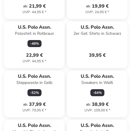
21,99 €
19,99 €
ab
:
ab
:
UVP
:
44,95 €
*
UVP
:
24,95 €
*
U.S. Polo Assn.
U.S. Polo Assn.
Poloshirt in Rotbraun
2er-Set: Shirts in Schwarz
-
48
%
22,99 €
39,95 €
UVP
:
44,95 €
*
U.S. Polo Assn.
U.S. Polo Assn.
Steppweste in Gelb
Sneakers in Weiß
-
52
%
-
64
%
37,99 €
38,99 €
ab
:
ab
:
UVP
:
79,95 €
*
UVP
:
109,00 €
*
U.S. Polo Assn.
U.S. Polo Assn.