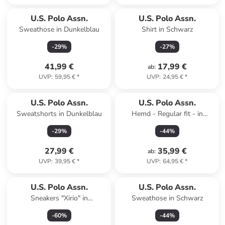
U.S. Polo Assn.
U.S. Polo Assn.
Sweathose in Dunkelblau
Shirt in Schwarz
-
29
%
-
27
%
41,99 €
17,99 €
ab
:
UVP
:
59,95 €
*
UVP
:
24,95 €
*
U.S. Polo Assn.
U.S. Polo Assn.
Sweatshorts in Dunkelblau
Hemd - Regular fit - in
Hellblau
-
29
%
-
44
%
27,99 €
35,99 €
ab
:
UVP
:
39,95 €
*
UVP
:
64,95 €
*
U.S. Polo Assn.
U.S. Polo Assn.
Sneakers "Xirio" in
Sweathose in Schwarz
Dunkelblau/ Rot
-
60
%
-
44
%