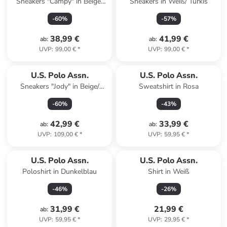
Sneakers "Campy" in Beige/
Sneakers in Weiß/ Türkis
Rosa
-
60
%
-
57
%
38,99 €
41,99 €
ab
:
ab
:
UVP
:
99,00 €
*
UVP
:
99,00 €
*
U.S. Polo Assn.
U.S. Polo Assn.
Sneakers "Jody" in Beige/
Sweatshirt in Rosa
Rosa
-
60
%
-
43
%
42,99 €
33,99 €
ab
:
ab
:
UVP
:
109,00 €
*
UVP
:
59,95 €
*
U.S. Polo Assn.
U.S. Polo Assn.
Poloshirt in Dunkelblau
Shirt in Weiß
-
46
%
-
26
%
31,99 €
21,99 €
ab
:
UVP
:
59,95 €
*
UVP
:
29,95 €
*