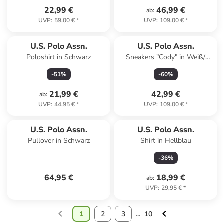
22,99 €
46,99 €
ab
:
UVP
:
59,00 €
*
UVP
:
109,00 €
*
U.S. Polo Assn.
U.S. Polo Assn.
Poloshirt in Schwarz
Sneakers "Cody" in Weiß/
Dunkelblau
-
51
%
-
60
%
21,99 €
42,99 €
ab
:
UVP
:
44,95 €
*
UVP
:
109,00 €
*
U.S. Polo Assn.
U.S. Polo Assn.
Pullover in Schwarz
Shirt in Hellblau
-
36
%
64,95 €
18,99 €
ab
:
UVP
:
29,95 €
*
1
2
3
...
10