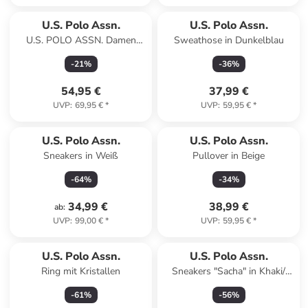
U.S. Polo Assn.
U.S. Polo Assn.
U.S. POLO ASSN. Damen
Sweathose in Dunkelblau
Leinenshirt P045 in Navy
-
21
%
-
36
%
54,95 €
37,99 €
UVP
:
69,95 €
*
UVP
:
59,95 €
*
U.S. Polo Assn.
U.S. Polo Assn.
Sneakers in Weiß
Pullover in Beige
-
64
%
-
34
%
34,99 €
38,99 €
ab
:
UVP
:
99,00 €
*
UVP
:
59,95 €
*
U.S. Polo Assn.
U.S. Polo Assn.
Ring mit Kristallen
Sneakers "Sacha" in Khaki/
Rosa
-
61
%
-
56
%