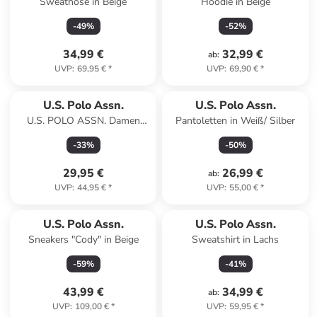
Sweathose in Beige
Hoodie in Beige
-
49
%
-
52
%
34,99 €
32,99 €
ab
:
UVP
:
69,95 €
*
UVP
:
69,90 €
*
U.S. Polo Assn.
U.S. Polo Assn.
U.S. POLO ASSN. Damen
Pantoletten in Weiß/ Silber
Shorts P035 in Weiss
-
33
%
-
50
%
29,95 €
26,99 €
ab
:
UVP
:
44,95 €
*
UVP
:
55,00 €
*
U.S. Polo Assn.
U.S. Polo Assn.
Sneakers "Cody" in Beige
Sweatshirt in Lachs
-
59
%
-
41
%
43,99 €
34,99 €
ab
:
UVP
:
109,00 €
*
UVP
:
59,95 €
*