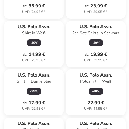
35,99 €
23,99 €
ab
:
ab
:
UVP
:
74,95 €
*
UVP
:
39,95 €
*
U.S. Polo Assn.
U.S. Polo Assn.
Shirt in Weiß
2er-Set: Shirts in Schwarz
-
49
%
-
49
%
14,99 €
19,99 €
ab
:
ab
:
UVP
:
29,95 €
*
UVP
:
39,95 €
*
U.S. Polo Assn.
U.S. Polo Assn.
Shirt in Dunkelblau
Poloshirt in Weiß
-
39
%
-
48
%
17,99 €
22,99 €
ab
:
UVP
:
29,95 €
*
UVP
:
44,95 €
*
U.S. Polo Assn.
U.S. Polo Assn.