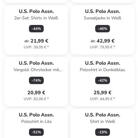
U.S. Polo Assn.
U.S. Polo Assn.
2er-Set: Shirts in Weiß
Sweatjacke in Weiß
-
44
%
-
46
%
21,99 €
42,99 €
ab
:
ab
:
UVP
:
39,95 €
*
UVP
:
79,95 €
*
U.S. Polo Assn.
U.S. Polo Assn.
Vergold. Ohrstecker mit
Poloshirt in Dunkelblau
Kristallen
-
74
%
-
42
%
20,99 €
25,99 €
UVP
:
82,00 €
*
UVP
:
44,95 €
*
U.S. Polo Assn.
U.S. Polo Assn.
Poloshirt in Lila
Shirt in Weiß
-
51
%
-
19
%