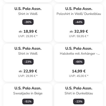
U.S. Polo Assn.
U.S. Polo Assn.
Shirt in Weiß
Poloshirt in Weiß/ Dunkelblau
-
36
%
-
44
%
18,99 €
32,99 €
ab
:
ab
:
UVP
:
29,95 €
*
UVP
:
59,95 €
*
U.S. Polo Assn.
U.S. Polo Assn.
Shirt in Weiß
Halskette mit Anhänger -
(L)37 cm
-
23
%
-
66
%
22,99 €
14,99 €
ab
:
UVP
:
29,95 €
*
UVP
:
45,00 €
*
U.S. Polo Assn.
U.S. Polo Assn.
Sweatjacke in Beige
Shirt in Dunkelblau
-
51
%
-
23
%