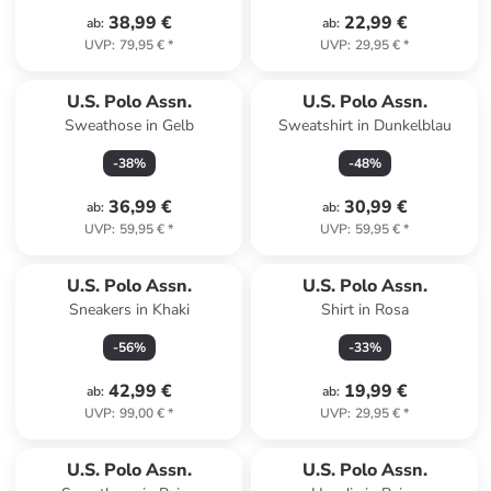
38,99 €
22,99 €
ab
:
ab
:
UVP
:
79,95 €
*
UVP
:
29,95 €
*
U.S. Polo Assn.
U.S. Polo Assn.
Sweathose in Gelb
Sweatshirt in Dunkelblau
-
38
%
-
48
%
36,99 €
30,99 €
ab
:
ab
:
UVP
:
59,95 €
*
UVP
:
59,95 €
*
U.S. Polo Assn.
U.S. Polo Assn.
Sneakers in Khaki
Shirt in Rosa
-
56
%
-
33
%
42,99 €
19,99 €
ab
:
ab
:
UVP
:
99,00 €
*
UVP
:
29,95 €
*
U.S. Polo Assn.
U.S. Polo Assn.