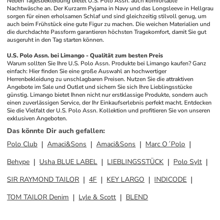
Neben Tagesbekleidung bietet U.S. Polo Assn. auch komfortable 
Nachtwäsche an. Der Kurzarm Pyjama in Navy und das Longsleeve in Hellgrau 
sorgen für einen erholsamen Schlaf und sind gleichzeitig stilvoll genug, um 
auch beim Frühstück eine gute Figur zu machen. Die weichen Materialien und 
die durchdachte Passform garantieren höchsten Tragekomfort, damit Sie gut 
ausgeruht in den Tag starten können.
U.S. Polo Assn. bei Limango - Qualität zum besten Preis
Warum sollten Sie Ihre U.S. Polo Assn. Produkte bei Limango kaufen? Ganz 
einfach: Hier finden Sie eine große Auswahl an hochwertiger 
Herrenbekleidung zu unschlagbaren Preisen. Nutzen Sie die attraktiven 
Angebote im Sale und Outlet und sichern Sie sich Ihre Lieblingsstücke 
günstig. Limango bietet Ihnen nicht nur erstklassige Produkte, sondern auch 
einen zuverlässigen Service, der Ihr Einkaufserlebnis perfekt macht. Entdecken 
Sie die Vielfalt der U.S. Polo Assn. Kollektion und profitieren Sie von unseren 
exklusiven Angeboten.
Das könnte Dir auch gefallen
:
Polo Club
Amaci&Sons
Amaci&Sons
Marc O´Polo
Behype
Usha BLUE LABEL
LIEBLINGSSTÜCK
Polo Sylt
SIR RAYMOND TAILOR
4F
KEY LARGO
INDICODE
TOM TAILOR Denim
Lyle & Scott
BLEND