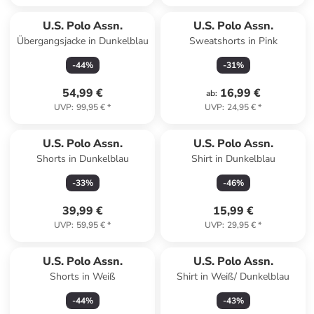
U.S. Polo Assn.
U.S. Polo Assn.
Übergangsjacke in Dunkelblau
Sweatshorts in Pink
-
44
%
-
31
%
54,99 €
16,99 €
ab
:
UVP
:
99,95 €
*
UVP
:
24,95 €
*
U.S. Polo Assn.
U.S. Polo Assn.
Shorts in Dunkelblau
Shirt in Dunkelblau
-
33
%
-
46
%
39,99 €
15,99 €
UVP
:
59,95 €
*
UVP
:
29,95 €
*
U.S. Polo Assn.
U.S. Polo Assn.
Shorts in Weiß
Shirt in Weiß/ Dunkelblau
-
44
%
-
43
%