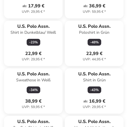
17,99 €
36,99 €
ab
:
ab
:
UVP
:
29,95 €
*
UVP
:
59,95 €
*
U.S. Polo Assn.
U.S. Polo Assn.
Shirt in Dunkelblau/ Weiß
Poloshirt in Grün
-
23
%
-
48
%
22,99 €
22,99 €
UVP
:
29,95 €
*
UVP
:
44,95 €
*
U.S. Polo Assn.
U.S. Polo Assn.
Sweathose in Weiß
Shirt in Grün
-
34
%
-
43
%
38,99 €
16,99 €
ab
:
UVP
:
59,95 €
*
UVP
:
29,95 €
*
U.S. Polo Assn.
U.S. Polo Assn.