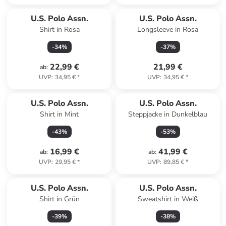
U.S. Polo Assn.
U.S. Polo Assn.
Shirt in Rosa
Longsleeve in Rosa
-
34
%
-
37
%
22,99 €
21,99 €
ab
:
UVP
:
34,95 €
*
UVP
:
34,95 €
*
U.S. Polo Assn.
U.S. Polo Assn.
Shirt in Mint
Steppjacke in Dunkelblau
-
43
%
-
53
%
16,99 €
41,99 €
ab
:
ab
:
UVP
:
29,95 €
*
UVP
:
89,85 €
*
U.S. Polo Assn.
U.S. Polo Assn.
Shirt in Grün
Sweatshirt in Weiß
-
39
%
-
38
%