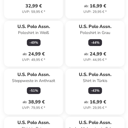
32,99 €
16,99 €
ab
:
UVP
:
59,95 €
*
UVP
:
29,95 €
*
U.S. Polo Assn.
U.S. Polo Assn.
Poloshirt in Weiß
Poloshirt in Grau
-
49
%
-
44
%
24,99 €
24,99 €
ab
:
ab
:
UVP
:
49,95 €
*
UVP
:
44,95 €
*
U.S. Polo Assn.
U.S. Polo Assn.
Steppweste in Anthrazit
Shirt in Türkis
-
51
%
-
43
%
38,99 €
16,99 €
ab
:
ab
:
UVP
:
79,95 €
*
UVP
:
29,95 €
*
U.S. Polo Assn.
U.S. Polo Assn.