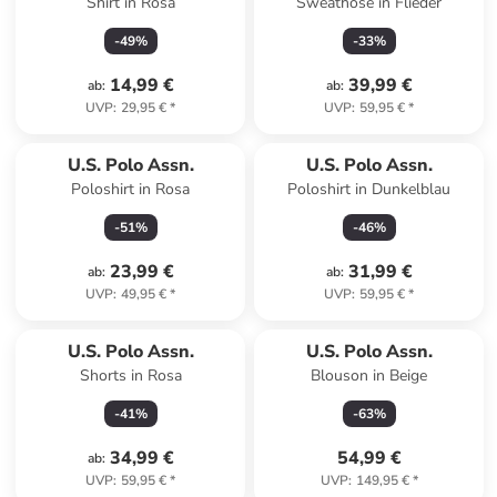
Shirt in Rosa
Sweathose in Flieder
-
49
%
-
33
%
14,99 €
39,99 €
ab
:
ab
:
UVP
:
29,95 €
*
UVP
:
59,95 €
*
U.S. Polo Assn.
U.S. Polo Assn.
Poloshirt in Rosa
Poloshirt in Dunkelblau
-
51
%
-
46
%
23,99 €
31,99 €
ab
:
ab
:
UVP
:
49,95 €
*
UVP
:
59,95 €
*
U.S. Polo Assn.
U.S. Polo Assn.
Shorts in Rosa
Blouson in Beige
-
41
%
-
63
%
34,99 €
54,99 €
ab
:
UVP
:
59,95 €
*
UVP
:
149,95 €
*