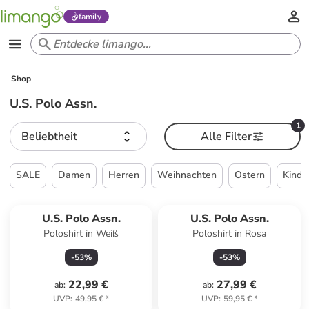
family
Shop
U.S. Polo Assn.
1
Beliebtheit
Alle Filter
SALE
Damen
Herren
Weihnachten
Ostern
Kinde
U.S. Polo Assn.
U.S. Polo Assn.
Poloshirt in Weiß
Poloshirt in Rosa
-
53
%
-
53
%
22,99 €
27,99 €
ab
:
ab
:
UVP
:
49,95 €
*
UVP
:
59,95 €
*