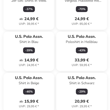
2er-Set: Shirts in Weiß
Vergold. Halskette mit
Edelsteinen - (L)37 cm
-
37
%
-
70
%
24,99 €
24,99 €
ab
:
UVP
:
39,95 €
*
UVP
:
85,00 €
*
U.S. Polo Assn.
U.S. Polo Assn.
Shirt in Blau
Poloshirt in Hellblau
-
39
%
-
43
%
14,99 €
33,99 €
ab
:
UVP
:
24,95 €
*
UVP
:
59,95 €
*
U.S. Polo Assn.
U.S. Polo Assn.
Shirt in Beige
Shirt in Schwarz
-
46
%
-
29
%
15,99 €
20,99 €
ab
:
UVP
:
29,95 €
*
UVP
:
29,95 €
*