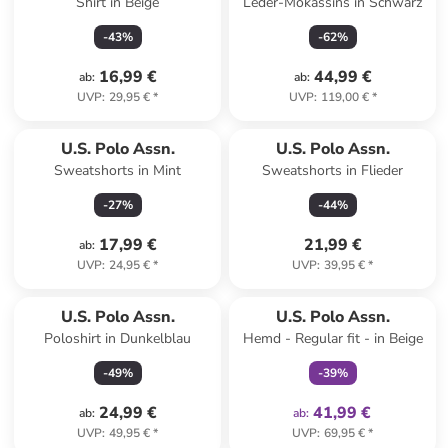
Shirt in Beige
Leder-Mokassins in Schwarz
-
43
%
-
62
%
16,99 €
44,99 €
ab
:
ab
:
UVP
:
29,95 €
*
UVP
:
119,00 €
*
U.S. Polo Assn.
U.S. Polo Assn.
Sweatshorts in Mint
Sweatshorts in Flieder
-
27
%
-
44
%
17,99 €
21,99 €
ab
:
UVP
:
24,95 €
*
UVP
:
39,95 €
*
family
exklusiv
U.S. Polo Assn.
U.S. Polo Assn.
Poloshirt in Dunkelblau
Hemd - Regular fit - in Beige
-
49
%
-
39
%
24,99 €
41,99 €
ab
:
ab
:
UVP
:
49,95 €
*
UVP
:
69,95 €
*