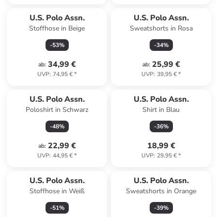
U.S. Polo Assn.
U.S. Polo Assn.
Stoffhose in Beige
Sweatshorts in Rosa
-
53
%
-
34
%
34,99 €
25,99 €
ab
:
ab
:
UVP
:
74,95 €
*
UVP
:
39,95 €
*
U.S. Polo Assn.
U.S. Polo Assn.
Poloshirt in Schwarz
Shirt in Blau
-
48
%
-
36
%
22,99 €
18,99 €
ab
:
UVP
:
44,95 €
*
UVP
:
29,95 €
*
U.S. Polo Assn.
U.S. Polo Assn.
Stoffhose in Weiß
Sweatshorts in Orange
-
51
%
-
39
%