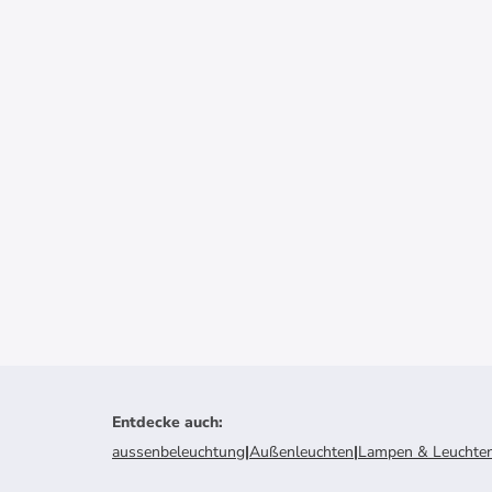
Entdecke auch
:
aussenbeleuchtung
|
Außenleuchten
|
Lampen & Leuchte