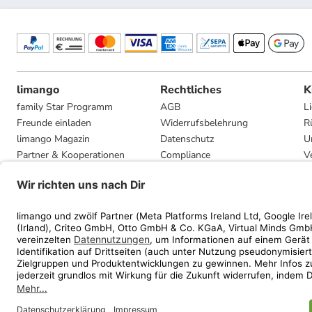
limango
Rechtliches
K
family Star Programm
AGB
L
Freunde einladen
Widerrufsbelehrung
R
limango Magazin
Datenschutz
U
Partner & Kooperationen
Compliance
V
Jobs
Impressum
G
Presse
Privatsphäre-Einstellungen
Mediadaten
Geschenkgutscheinbedingungen
* Streichpreise entsprec
ᵃ Die jeweils aktuellen