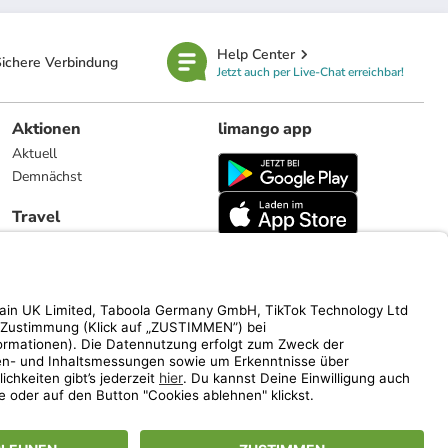
Help Center
ichere Verbindung
Jetzt auch per Live-Chat erreichbar!
Aktionen
limango app
Aktuell
Demnächst
Travel
Reiseangebote
limango.nl
limango.pl
ich auf den Streichpreis.
www.limango.de/einladen