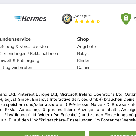
S
undenservice
Shop
ieferung & Versandkosten
Angebote
ücksendungen / Reklamationen
Babys
mwelt & Entsorgung
Kinder
ertrag widerrufen
Damen
esetzliche Gewährleistung und Reparatur
Herren
Wohnen
Trachten
Marken
hen der unverbindlichen Preisempfehlung des Herstellers. Prozentangaben beziehen s
 Teilnahmebedingungen unserer Freunde-werben-Freunde-Aktionen findest Du unter