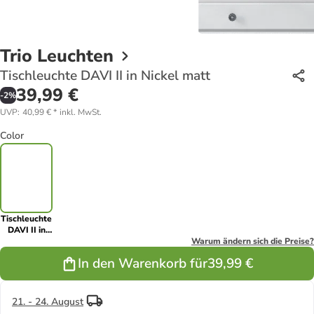
Trio Leuchten
Tischleuchte DAVI II in Nickel matt
39,99 €
-
2
%
UVP
:
40,99 €
*
inkl. MwSt.
Color
Tischleuchte
DAVI II in
Nickel matt
Warum ändern sich die Preise?
In den Warenkorb für
39,99 €
21. - 24. August