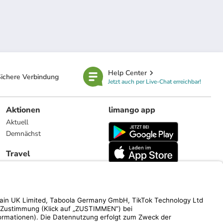
Help Center
ichere Verbindung
Jetzt auch per Live-Chat erreichbar!
Aktionen
limango app
Aktuell
Demnächst
Travel
Reiseangebote