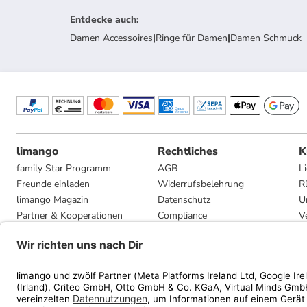
Entdecke auch
:
Damen Accessoires
|
Ringe für Damen
|
Damen Schmuck
limango
Rechtliches
K
family Star Programm
AGB
L
Freunde einladen
Widerrufsbelehrung
R
limango Magazin
Datenschutz
U
Partner & Kooperationen
Compliance
V
Jobs
Impressum
G
Presse
Privatsphäre-Einstellungen
Mediadaten
Geschenkgutscheinbedingungen