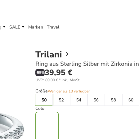
g
SALE
Marken
Travel
Trilani
Ring aus Sterling Silber mit Zirkonia in
39,95 €
-
55
%
UVP
:
89,00 €
*
inkl. MwSt.
Größe
Weniger als 10 verfügbar
50
52
54
56
58
60
Color