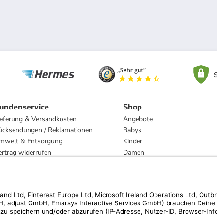
S
undenservice
Shop
ieferung & Versandkosten
Angebote
ücksendungen / Reklamationen
Babys
mwelt & Entsorgung
Kinder
ertrag widerrufen
Damen
esetzliche Gewährleistung und Reparatur
Herren
Wohnen
Trachten
Marken