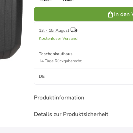
Elvaa
Elvaa
Beautycase
Beautycase in
in Schwarz
Blaugrau
In den
13. - 15. August
Kostenloser Versand
Taschenkaufhaus
14 Tage Rückgaberecht
DE
Produktinformation
Details zur Produktsicherheit