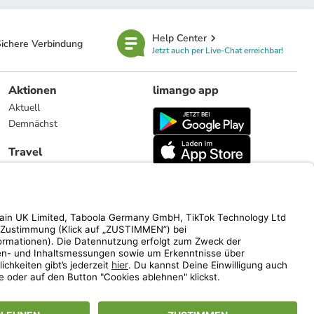
Help Center
ichere Verbindung
Jetzt auch per Live-Chat erreichbar!
Aktionen
limango app
Aktuell
Demnächst
Travel
Reiseangebote
limango.nl
limango.pl
ich auf den Streichpreis.
www.limango.de/einladen