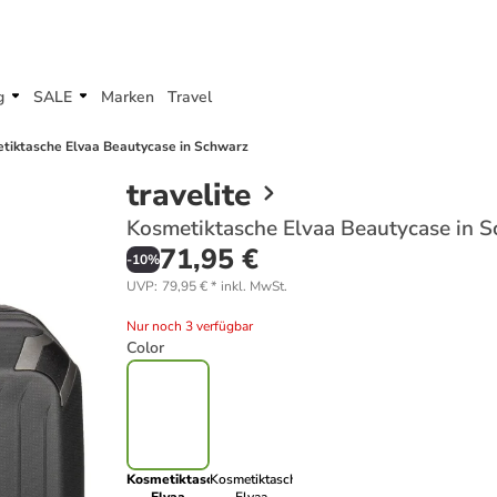
g
SALE
Marken
Travel
tiktasche Elvaa Beautycase in Schwarz
travelite
Kosmetiktasche Elvaa Beautycase in 
71,95 €
-
10
%
UVP
:
79,95 €
*
inkl. MwSt.
Nur noch 3 verfügbar
Color
Kosmetiktasche
Kosmetiktasche