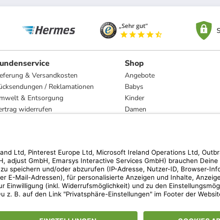
S
undenservice
Shop
ieferung & Versandkosten
Angebote
ücksendungen / Reklamationen
Babys
mwelt & Entsorgung
Kinder
ertrag widerrufen
Damen
esetzliche Gewährleistung und Reparatur
Herren
Wohnen
Trachten
Marken
hen der unverbindlichen Preisempfehlung des Herstellers. Prozentangaben beziehen s
 Teilnahmebedingungen unserer Freunde-werben-Freunde-Aktionen findest Du unter