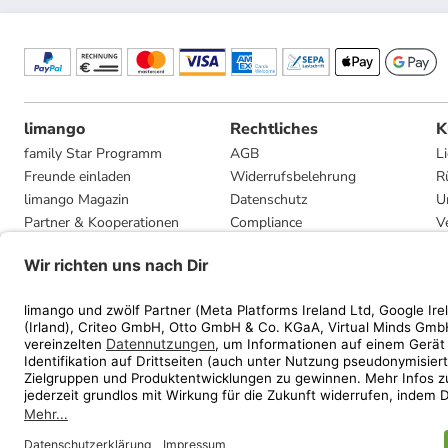
limango
Rechtliches
K
family Star Programm
AGB
L
Freunde einladen
Widerrufsbelehrung
R
limango Magazin
Datenschutz
U
Partner & Kooperationen
Compliance
V
Jobs
Impressum
G
Presse
Privatsphäre-Einstellungen
Mediadaten
Geschenkgutscheinbedingungen
* Streichpreise entsprec
ᵃ Die jeweils aktuellen