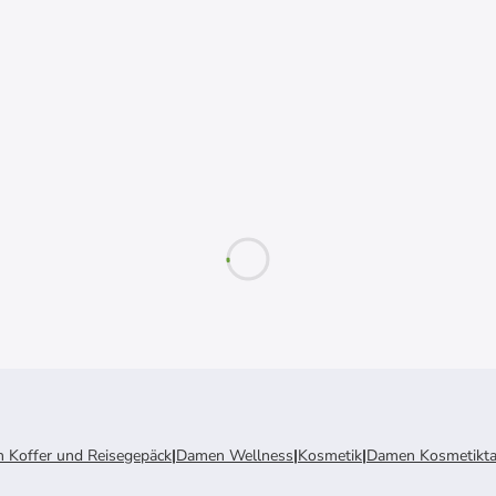
 Koffer und Reisegepäck
|
Damen Wellness
|
Kosmetik
|
Damen Kosmetikt