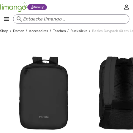
family
Shop
Damen
Accessoires
Taschen
Rucksäcke
Basics Daypack 40 cm L