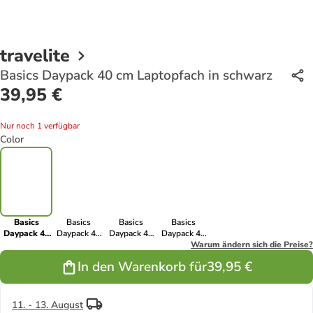
travelite
Basics Daypack 40 cm Laptopfach in schwarz
39,95 €
Nur noch 1 verfügbar
Color
Basics
Basics
Basics
Basics
Daypack 40
Daypack 40
Daypack 40
Daypack 40
cm
cm
cm
cm
Warum ändern sich die Preise?
Laptopfach
Laptopfach in
Laptopfach in
Laptopfach in
In den Warenkorb für
39,95 €
in schwarz
marine
hellgrün
elfenbein
11. - 13. August