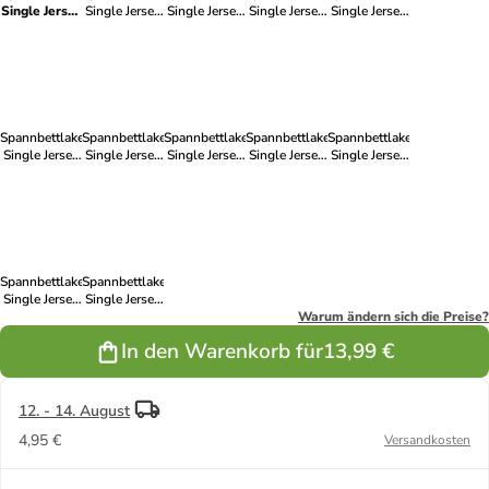
Single Jersey
Single Jersey
Single Jersey
Single Jersey
Single Jersey
in terra
in silber
in taupe
in weinrot
in blau
Spannbettlaken
Spannbettlaken
Spannbettlaken
Spannbettlaken
Spannbettlaken
Single Jersey
Single Jersey
Single Jersey
Single Jersey
Single Jersey
in grau
in weiss
in apfelgrün
in anthrazit
in natur
Spannbettlaken
Spannbettlaken
Single Jersey
Single Jersey
in dunkelblau
in hellblau
Warum ändern sich die Preise?
In den Warenkorb für
13,99 €
12. - 14. August
4,95 €
Versandkosten