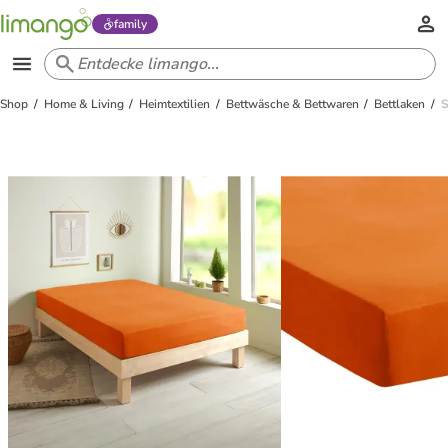
family
Shop
Home & Living
Heimtextilien
Bettwäsche & Bettwaren
Bettlaken
S