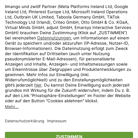
Rechtliches
Kundenservice
Shop
Aktionen
Travel
limango.nl
limango.pl