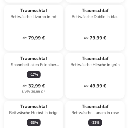
Traumschlaf
Traumschlaf
Bettwäsche Livorno in rot
Bettwäsche Dublin in blau
79,99 €
79,99 €
ab
:
ab
:
Traumschlaf
Traumschlaf
Spannbettlaken Feinbiber
Bettwäsche Hirsche in grün
Boxspring in ecru
-
17
%
32,99 €
49,99 €
ab
:
ab
:
UVP
:
39,99 €
*
Traumschlaf
Traumschlaf
Bettwäsche Herbst in beige
Bettwäsche Lunara in rose
-
33
%
-
22
%