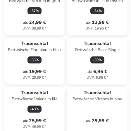
Bettwäsche Streifen in grün
Bettwäsche Uni in bernstein
-
37
%
-
34
%
24,99 €
12,99 €
ab
:
ab
:
UVP
:
39,99 €
*
UVP
:
19,95 €
*
Traumschlaf
Traumschlaf
Bettwäsche Fiori blau in blau
Bettwäsche Basic Single
Jersey Kissenbezug in weiss
-
33
%
-
30
%
19,99 €
6,95 €
ab
:
ab
:
UVP
:
29,99 €
*
UVP
:
9,95 €
*
Traumschlaf
Traumschlaf
Bettwäsche Valerie in lila
Bettwäsche Vicenza in blau
-
48
%
25,99 €
29,99 €
ab
:
ab
:
UVP
:
49,99 €
*