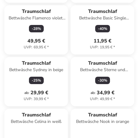
Traumschlaf
Traumschlaf
Bettwäsche Flamenco violett
Bettwäsche Basic Single
in violett
Jersey Kissenbezug in blau
-
28
%
-
40
%
49,95 €
11,95 €
UVP
:
69,95 €
*
UVP
:
19,95 €
*
Traumschlaf
Traumschlaf
Bettwäsche Sydney in beige
Bettwäsche Sterne und
Schneeflocken in rot
-
25
%
-
30
%
29,99 €
34,99 €
ab
:
ab
:
UVP
:
39,99 €
*
UVP
:
49,99 €
*
Traumschlaf
Traumschlaf
Bettwäsche Celina in weiß
Bettwäsche Nook in orange