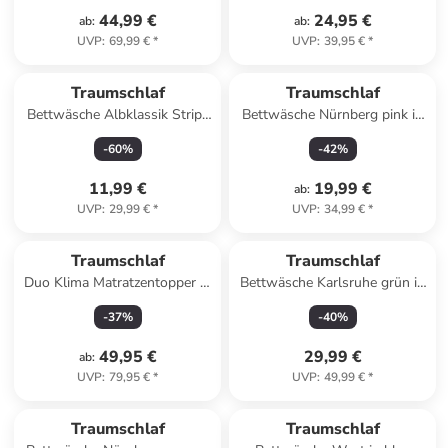
44,99 €
24,95 €
ab
:
ab
:
UVP
:
69,99 €
*
UVP
:
39,95 €
*
Traumschlaf
Traumschlaf
Bettwäsche Albklassik Stripe
Bettwäsche Nürnberg pink in
in hellgrün
pink
-
60
%
-
42
%
11,99 €
19,99 €
ab
:
UVP
:
29,99 €
*
UVP
:
34,99 €
*
Traumschlaf
Traumschlaf
Duo Klima Matratzentopper in
Bettwäsche Karlsruhe grün in
weiß
grün
-
37
%
-
40
%
49,95 €
29,99 €
ab
:
UVP
:
79,95 €
*
UVP
:
49,99 €
*
Traumschlaf
Traumschlaf