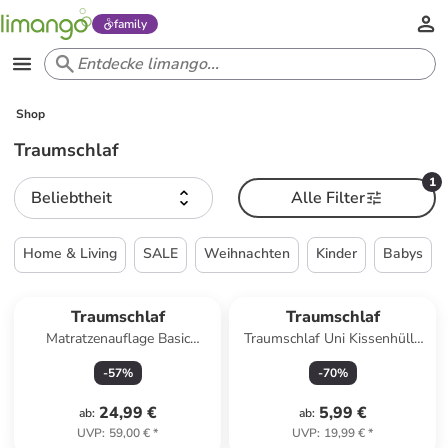
family
Shop
Traumschlaf
1
Beliebtheit
Alle Filter
Home & Living
SALE
Weihnachten
Kinder
Babys
Traumschlaf
Traumschlaf
Matratzenauflage Basic
Traumschlaf Uni Kissenhülle
kochfest in weiß
Monaco 2er Set in grau
-
57
%
-
70
%
24,99 €
5,99 €
ab
:
ab
:
UVP
:
59,00 €
*
UVP
:
19,99 €
*