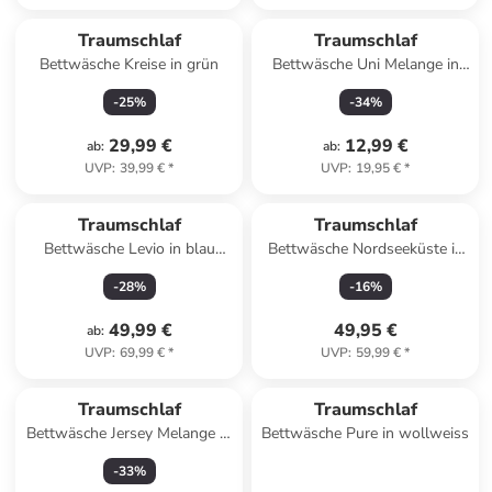
Traumschlaf
Traumschlaf
Bettwäsche Kreise in grün
Bettwäsche Uni Melange in
sturmgrau
-
25
%
-
34
%
29,99 €
12,99 €
ab
:
ab
:
UVP
:
39,99 €
*
UVP
:
19,95 €
*
Traumschlaf
Traumschlaf
Bettwäsche Levio in blau
Bettwäsche Nordseeküste in
beige
blau
-
28
%
-
16
%
49,99 €
49,95 €
ab
:
UVP
:
69,99 €
*
UVP
:
59,99 €
*
Traumschlaf
Traumschlaf
Bettwäsche Jersey Melange in
Bettwäsche Pure in wollweiss
marine
-
33
%