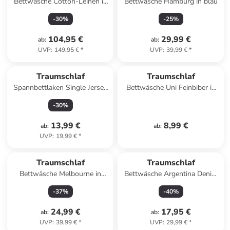
Bettwäsche Cotton-Leinen in
Bettwäsche Hamburg in blau
weiss
-
30
%
-
25
%
104,95 €
29,99 €
ab
:
ab
:
UVP
:
149,95 €
*
UVP
:
39,99 €
*
Traumschlaf
Traumschlaf
Spannbettlaken Single Jersey
Bettwäsche Uni Feinbiber in
in hellblau
hellgrün
-
30
%
13,99 €
8,99 €
ab
:
ab
:
UVP
:
19,99 €
*
Traumschlaf
Traumschlaf
Bettwäsche Melbourne in
Bettwäsche Argentina Denim
weiss
in denimblau
-
37
%
-
40
%
24,99 €
17,95 €
ab
:
ab
:
UVP
:
39,99 €
*
UVP
:
29,99 €
*