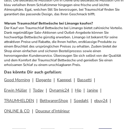
lässt. Die Bettwäsche Musselin Uni in creme und Bettwäsche Musselin Uni in 
bleu verleihen Ihrem Schlafzimmer hingegen eine frische und leichte 
Atmosphäre. Egal, welchen Stil Sie bevorzugen, bei Traumschlaf finden Sie 
garantiert das passende Design, das Ihren Geschmack trifft.
Warum Traumschlaf Bettwäsche bei Limango kaufen?
Der Kauf von Traumschlaf Bettwäsche bei Limango bietet zahlreiche Vorteile. 
Dank regelmäßiger Sale-Aktionen und Outlet-Angebote können Sie 
hochwertige Bettwäsche günstig erwerben. Limango ist bekannt für seine 
attraktiven Preise und Rabatte, die Ihnen helfen, erstklassige Produkte zu 
einem Bruchteil des ursprünglichen Preises zu erhalten. Zudem bietet der 
Shop einen einfachen und sicheren Bestellprozess sowie einen 
hervorragenden Kundenservice. Überzeugen Sie sich selbst von der Qualität 
und dem Komfort der Traumschlaf Bettwäsche und genießen Sie einen 
erholsamen Schlaf zu einem unschlagbaren Preis.
Das könnte Dir auch gefallen
:
Good Morning
Elegante
Kaeppel
Bassetti
Erwin Müller
Today
Dynamic24
Hip
Janine
TRAUMHELDEN
BettwarenShop
Soedahl
ebuy24
ONLINE & CO
Douceur d’Intérieur