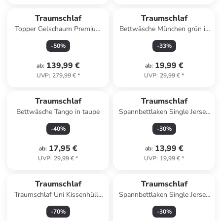
Traumschlaf
Traumschlaf
Topper Gelschaum Premium
Bettwäsche München grün in
in weiss
grün
-
50
%
-
33
%
139,99 €
19,99 €
ab
:
ab
:
UVP
:
279,99 €
*
UVP
:
29,99 €
*
Traumschlaf
Traumschlaf
Bettwäsche Tango in taupe
Spannbettlaken Single Jersey
in dunkelblau
-
40
%
-
30
%
17,95 €
13,99 €
ab
:
ab
:
UVP
:
29,99 €
*
UVP
:
19,99 €
*
Traumschlaf
Traumschlaf
Traumschlaf Uni Kissenhülle
Spannbettlaken Single Jersey
Monaco 2er Set in braun
in weiss
-
70
%
-
30
%