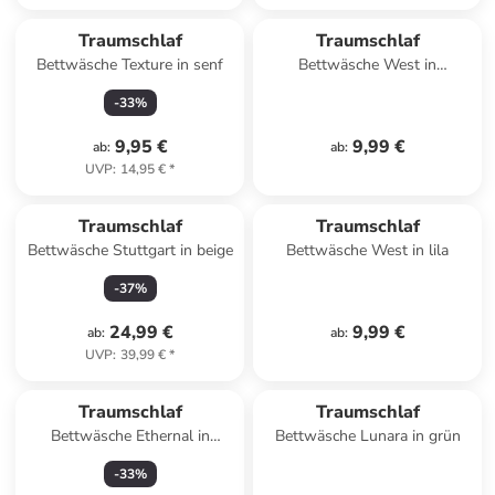
Traumschlaf
Traumschlaf
Bettwäsche Texture in senf
Bettwäsche West in
königsblau
-
33
%
9,95 €
9,99 €
ab
:
ab
:
UVP
:
14,95 €
*
Traumschlaf
Traumschlaf
Bettwäsche Stuttgart in beige
Bettwäsche West in lila
-
37
%
24,99 €
9,99 €
ab
:
ab
:
UVP
:
39,99 €
*
Traumschlaf
Traumschlaf
Bettwäsche Ethernal in
Bettwäsche Lunara in grün
pampas
-
33
%