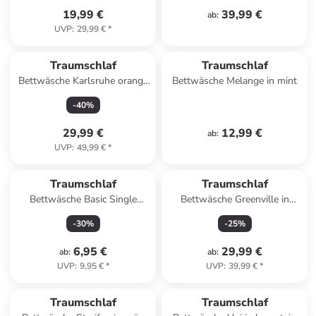
19,99 €
39,99 €
ab
:
UVP
:
29,99 €
*
Traumschlaf
Traumschlaf
Bettwäsche Karlsruhe orange
Bettwäsche Melange in mint
in orange
-
40
%
29,99 €
12,99 €
ab
:
UVP
:
49,99 €
*
Traumschlaf
Traumschlaf
Bettwäsche Basic Single
Bettwäsche Greenville in
Jersey Kissenbezug in
beere
-
30
%
-
25
%
apfelgrün
6,95 €
29,99 €
ab
:
ab
:
UVP
:
9,95 €
*
UVP
:
39,99 €
*
Traumschlaf
Traumschlaf