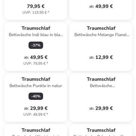
79,95 €
49,99 €
ab
:
UVP
:
119,95 €
*
Traumschlaf
Traumschlaf
Bettwäsche Indi blau in blau
Bettwäsche Melange Flanell
türkis
in grau
-
37
%
49,95 €
12,99 €
ab
:
ab
:
UVP
:
79,95 €
*
Traumschlaf
Traumschlaf
Bettwäsche Punkte in natur
Bettwäsche
Wendebettwäsche Astronaut
-
40
%
Weltall in blau
29,99 €
29,99 €
ab
:
ab
:
UVP
:
49,99 €
*
Traumschlaf
Traumschlaf