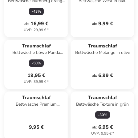
Bettwäsche Nürnberg orange
Bettwäsche West in blau
in orange
-
43
%
16,99 €
9,99 €
ab
:
ab
:
UVP
:
29,99 €
*
Traumschlaf
Traumschlaf
Bettwäsche Löwe Panda
Bettwäsche Melange in olive
Elefant in bunt
-
50
%
19,95 €
6,99 €
ab
:
UVP
:
39,99 €
*
Traumschlaf
Traumschlaf
Bettwäsche Premium
Bettwäsche Texture in grün
Interlock Universal Bezug für
-
30
%
Nackenstützkissen in natur
9,95 €
6,95 €
ab
:
UVP
:
9,95 €
*