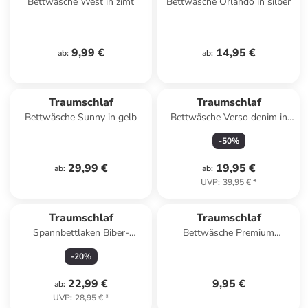
Bettwäsche West in zimt
Bettwäsche Orlando in silber
9,99 €
14,95 €
ab
:
ab
:
Traumschlaf
Traumschlaf
Bettwäsche Sunny in gelb
Bettwäsche Verso denim in
blau
-
50
%
29,99 €
19,95 €
ab
:
ab
:
UVP
:
39,95 €
*
Traumschlaf
Traumschlaf
Spannbettlaken Biber-
Bettwäsche Premium
Melange in dunkelrot
Interlock Universal Bezug für
-
20
%
Nackenstützkissen in grau
22,99 €
9,95 €
ab
:
UVP
:
28,95 €
*