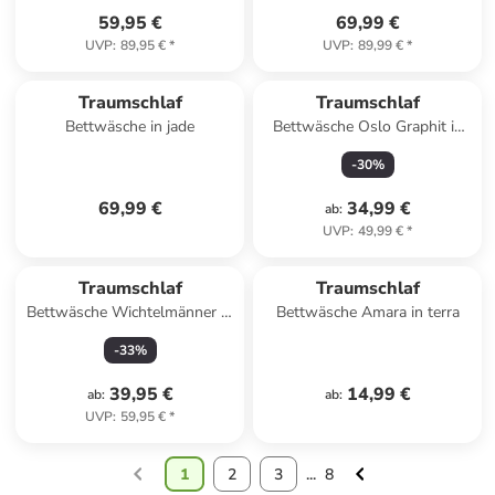
59,95 €
69,99 €
UVP
:
89,95 €
*
UVP
:
89,99 €
*
Traumschlaf
Traumschlaf
Bettwäsche in jade
Bettwäsche Oslo Graphit in
anthrazit
-
30
%
69,99 €
34,99 €
ab
:
UVP
:
49,99 €
*
Traumschlaf
Traumschlaf
Bettwäsche Wichtelmänner in
Bettwäsche Amara in terra
rot
-
33
%
39,95 €
14,99 €
ab
:
ab
:
UVP
:
59,95 €
*
1
2
3
...
8