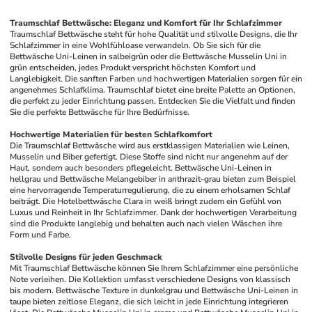
Traumschlaf Bettwäsche: Eleganz und Komfort für Ihr Schlafzimmer
Traumschlaf Bettwäsche steht für hohe Qualität und stilvolle Designs, die Ihr 
Schlafzimmer in eine Wohlfühloase verwandeln. Ob Sie sich für die 
Bettwäsche Uni-Leinen in salbeigrün oder die Bettwäsche Musselin Uni in 
grün entscheiden, jedes Produkt verspricht höchsten Komfort und 
Langlebigkeit. Die sanften Farben und hochwertigen Materialien sorgen für ein 
angenehmes Schlafklima. Traumschlaf bietet eine breite Palette an Optionen, 
die perfekt zu jeder Einrichtung passen. Entdecken Sie die Vielfalt und finden 
Sie die perfekte Bettwäsche für Ihre Bedürfnisse.
Hochwertige Materialien für besten Schlafkomfort
Die Traumschlaf Bettwäsche wird aus erstklassigen Materialien wie Leinen, 
Musselin und Biber gefertigt. Diese Stoffe sind nicht nur angenehm auf der 
Haut, sondern auch besonders pflegeleicht. Bettwäsche Uni-Leinen in 
hellgrau und Bettwäsche Melangebiber in anthrazit-grau bieten zum Beispiel 
eine hervorragende Temperaturregulierung, die zu einem erholsamen Schlaf 
beiträgt. Die Hotelbettwäsche Clara in weiß bringt zudem ein Gefühl von 
Luxus und Reinheit in Ihr Schlafzimmer. Dank der hochwertigen Verarbeitung 
sind die Produkte langlebig und behalten auch nach vielen Wäschen ihre 
Form und Farbe.
Stilvolle Designs für jeden Geschmack
Mit Traumschlaf Bettwäsche können Sie Ihrem Schlafzimmer eine persönliche 
Note verleihen. Die Kollektion umfasst verschiedene Designs von klassisch 
bis modern. Bettwäsche Texture in dunkelgrau und Bettwäsche Uni-Leinen in 
taupe bieten zeitlose Eleganz, die sich leicht in jede Einrichtung integrieren 