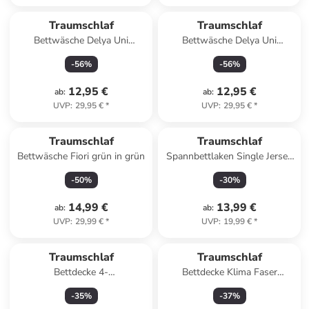
Traumschlaf
Traumschlaf
Bettwäsche Delya Uni
Bettwäsche Delya Uni
Musselin in anthrazit
Musselin in weiss
-
56
%
-
56
%
12,95 €
12,95 €
ab
:
ab
:
UVP
:
29,95 €
*
UVP
:
29,95 €
*
Traumschlaf
Traumschlaf
Bettwäsche Fiori grün in grün
Spannbettlaken Single Jersey
in grau
-
50
%
-
30
%
14,99 €
13,99 €
ab
:
ab
:
UVP
:
29,99 €
*
UVP
:
19,99 €
*
Traumschlaf
Traumschlaf
Bettdecke 4-
Bettdecke Klima Faser
Jahreszeiten,Ganzjahres,Winter,Sommer
Ganzjahresdecke in weiss
-
35
%
-
37
%
in weiss