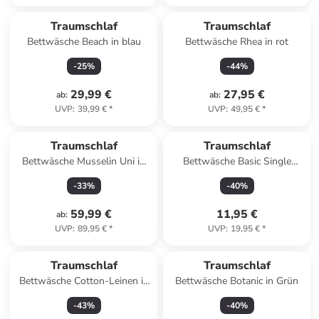
Traumschlaf
Traumschlaf
Bettwäsche Beach in blau
Bettwäsche Rhea in rot
-
25
%
-
44
%
29,99 €
27,95 €
ab
:
ab
:
UVP
:
39,99 €
*
UVP
:
49,95 €
*
Traumschlaf
Traumschlaf
Bettwäsche Musselin Uni in
Bettwäsche Basic Single
bleu
Jersey Kissenbezug in hellblau
-
33
%
-
40
%
59,99 €
11,95 €
ab
:
UVP
:
89,95 €
*
UVP
:
19,95 €
*
Traumschlaf
Traumschlaf
Bettwäsche Cotton-Leinen in
Bettwäsche Botanic in Grün
jade
-
43
%
-
40
%