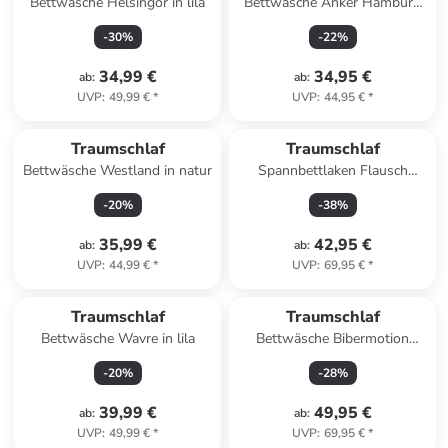
Bettwäsche Helsingor in lila
Bettwäsche Anker Hamburg
in blau
-
30
%
-
22
%
34,99 €
34,95 €
ab
:
ab
:
UVP
:
49,99 €
*
UVP
:
44,95 €
*
Traumschlaf
Traumschlaf
Bettwäsche Westland in natur
Spannbettlaken Flausch
Frottee in weiss
-
20
%
-
38
%
35,99 €
42,95 €
ab
:
ab
:
UVP
:
44,99 €
*
UVP
:
69,95 €
*
Traumschlaf
Traumschlaf
Bettwäsche Wavre in lila
Bettwäsche Bibermotion
redgraphit in rubin
-
20
%
-
28
%
39,99 €
49,95 €
ab
:
ab
:
UVP
:
49,99 €
*
UVP
:
69,95 €
*