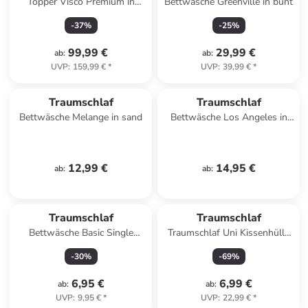
Topper Visco Premium in
Bettwäsche Greenville in bunt
weiss
-
37
%
-
25
%
99,99 €
29,99 €
ab
:
ab
:
UVP
:
159,99 €
*
UVP
:
39,99 €
*
Traumschlaf
Traumschlaf
Bettwäsche Melange in sand
Bettwäsche Los Angeles in
hellblau
12,99 €
14,95 €
ab
:
ab
:
Traumschlaf
Traumschlaf
Bettwäsche Basic Single
Traumschlaf Uni Kissenhülle
Jersey Kissenbezug in hellblau
Monaco 2er Set in anthrazit
-
30
%
-
69
%
6,95 €
6,99 €
ab
:
ab
:
UVP
:
9,95 €
*
UVP
:
22,99 €
*