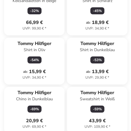
Keilsandaletten in Beige
Shirt in Schwarz
-
32
%
-
45
%
66,99 €
18,99 €
ab
:
UVP
:
99,90 €
*
UVP
:
34,90 €
*
Tommy Hilfiger
Tommy Hilfiger
Shirt in Oliv
Shirt in Dunkelblau
-
54
%
-
53
%
15,99 €
13,99 €
ab
:
ab
:
UVP
:
34,90 €
*
UVP
:
29,90 €
*
Tommy Hilfiger
Tommy Hilfiger
Chino in Dunkelblau
Sweatshirt in Weiß
-
69
%
-
59
%
20,99 €
43,99 €
UVP
:
69,90 €
*
UVP
:
109,90 €
*