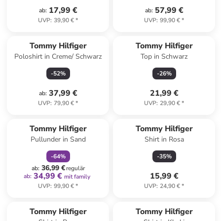
17,99 €
57,99 €
ab
:
ab
:
UVP
:
39,90 €
*
UVP
:
99,90 €
*
Tommy Hilfiger
Tommy Hilfiger
Poloshirt in Creme/ Schwarz
Top in Schwarz
-
52
%
-
26
%
37,99 €
21,99 €
ab
:
UVP
:
79,90 €
*
UVP
:
29,90 €
*
family
rabatt
Tommy Hilfiger
Tommy Hilfiger
Pullunder in Sand
Shirt in Rosa
-
64
%
-
35
%
36,99 €
ab
:
regulär
34,99 €
15,99 €
ab
:
mit family
UVP
:
99,90 €
*
UVP
:
24,90 €
*
Tommy Hilfiger
Tommy Hilfiger