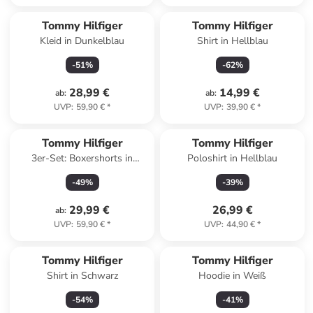
Tommy Hilfiger
Tommy Hilfiger
Kleid in Dunkelblau
Shirt in Hellblau
-
51
%
-
62
%
28,99 €
14,99 €
ab
:
ab
:
UVP
:
59,90 €
*
UVP
:
39,90 €
*
Tommy Hilfiger
Tommy Hilfiger
3er-Set: Boxershorts in
Poloshirt in Hellblau
Schwarz
-
49
%
-
39
%
29,99 €
26,99 €
ab
:
UVP
:
59,90 €
*
UVP
:
44,90 €
*
Tommy Hilfiger
Tommy Hilfiger
Shirt in Schwarz
Hoodie in Weiß
-
54
%
-
41
%