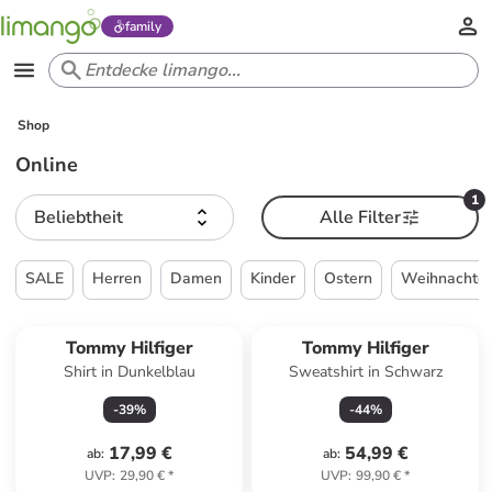
family
Shop
Online
1
Beliebtheit
Alle Filter
SALE
Herren
Damen
Kinder
Ostern
Weihnachte
Tommy Hilfiger
Tommy Hilfiger
Shirt in Dunkelblau
Sweatshirt in Schwarz
-
39
%
-
44
%
17,99 €
54,99 €
ab
:
ab
:
UVP
:
29,90 €
*
UVP
:
99,90 €
*