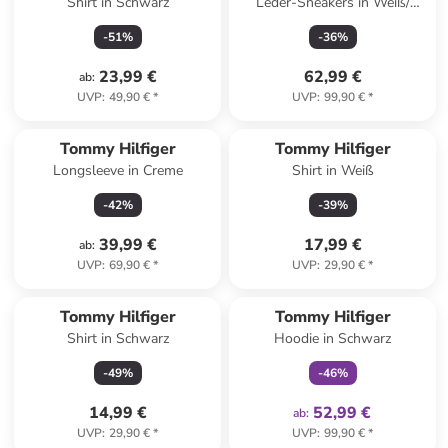
Shirt in Schwarz
Leder-Sneakers in Weiß/
Creme
-
51
%
-
36
%
23,99 €
62,99 €
ab
:
UVP
:
49,90 €
*
UVP
:
99,90 €
*
Tommy Hilfiger
Tommy Hilfiger
Longsleeve in Creme
Shirt in Weiß
-
42
%
-
39
%
39,99 €
17,99 €
ab
:
UVP
:
69,90 €
*
UVP
:
29,90 €
*
family
exklusiv
Tommy Hilfiger
Tommy Hilfiger
Shirt in Schwarz
Hoodie in Schwarz
-
49
%
-
46
%
14,99 €
52,99 €
ab
:
UVP
:
29,90 €
*
UVP
:
99,90 €
*