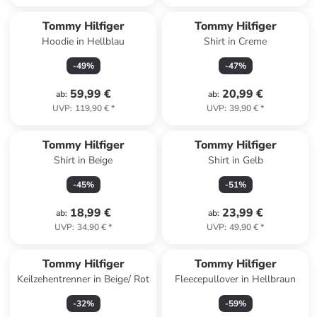
Tommy Hilfiger
Tommy Hilfiger
Hoodie in Hellblau
Shirt in Creme
-
49
%
-
47
%
59,99 €
20,99 €
ab
:
ab
:
UVP
:
119,90 €
*
UVP
:
39,90 €
*
Tommy Hilfiger
Tommy Hilfiger
Shirt in Beige
Shirt in Gelb
-
45
%
-
51
%
18,99 €
23,99 €
ab
:
ab
:
UVP
:
34,90 €
*
UVP
:
49,90 €
*
Tommy Hilfiger
Tommy Hilfiger
Keilzehentrenner in Beige/ Rot
Fleecepullover in Hellbraun
-
32
%
-
59
%