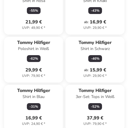
Shirt in Rosa
Shirt in Khaki
-
55
%
-
43
%
21,99 €
16,99 €
ab
:
UVP
:
49,90 €
*
UVP
:
29,90 €
*
Tommy Hilfiger
Tommy Hilfiger
Poloshirt in Weiß
Shirt in Schwarz
-
62
%
-
46
%
29,99 €
15,99 €
ab
:
UVP
:
79,90 €
*
UVP
:
29,90 €
*
Tommy Hilfiger
Tommy Hilfiger
Shirt in Blau
3er-Set: Tops in Weiß
-
31
%
-
52
%
16,99 €
37,99 €
UVP
:
24,90 €
*
UVP
:
79,90 €
*