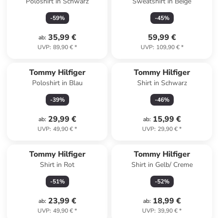
Poloshirt in Schwarz
Sweatshirt in Beige
-
59
%
-
45
%
35,99 €
59,99 €
ab
:
UVP
:
89,90 €
*
UVP
:
109,90 €
*
Tommy Hilfiger
Tommy Hilfiger
Poloshirt in Blau
Shirt in Schwarz
-
39
%
-
46
%
29,99 €
15,99 €
ab
:
ab
:
UVP
:
49,90 €
*
UVP
:
29,90 €
*
Tommy Hilfiger
Tommy Hilfiger
Shirt in Rot
Shirt in Gelb/ Creme
-
51
%
-
52
%
23,99 €
18,99 €
ab
:
ab
:
UVP
:
49,90 €
*
UVP
:
39,90 €
*