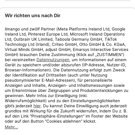
limango
Rechtliches
Kundenservice
Shop
Aktionen
Travel