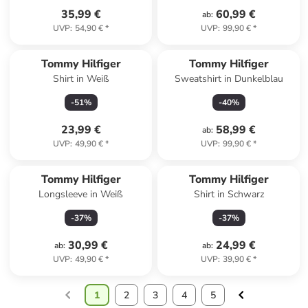
35,99 €
60,99 €
ab
:
UVP
:
54,90 €
*
UVP
:
99,90 €
*
Reserviert
Tommy Hilfiger
Tommy Hilfiger
Shirt in Weiß
Sweatshirt in Dunkelblau
-
51
%
-
40
%
23,99 €
58,99 €
ab
:
UVP
:
49,90 €
*
UVP
:
99,90 €
*
Tommy Hilfiger
Tommy Hilfiger
Longsleeve in Weiß
Shirt in Schwarz
-
37
%
-
37
%
30,99 €
24,99 €
ab
:
ab
:
UVP
:
49,90 €
*
UVP
:
39,90 €
*
1
2
3
4
5