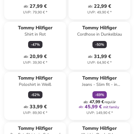
27,99 €
22,99 €
ab
:
ab
:
UVP
:
79,90 €
*
UVP
:
49,90 €
*
Tommy Hilfiger
Tommy Hilfiger
Shirt in Rot
Cordhose in Dunkelblau
-
47
%
-
50
%
20,99 €
31,99 €
ab
:
ab
:
UVP
:
39,90 €
*
UVP
:
64,90 €
*
family
rabatt
Tommy Hilfiger
Tommy Hilfiger
Poloshirt in Weiß
Jeans - Slim fit - in
Dunkelblau
-
62
%
-
69
%
47,99 €
ab
:
regulär
33,99 €
45,99 €
ab
:
ab
:
mit family
UVP
:
89,90 €
*
UVP
:
149,90 €
*
Tommy Hilfiger
Tommy Hilfiger