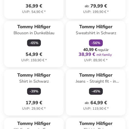
36,99 €
79,99 €
ab
:
UVP
:
54,90 €
*
UVP
:
199,90 €
*
family
rabatt
Tommy Hilfiger
Tommy Hilfiger
Blouson in Dunkelblau
Sweatshirt in Schwarz
-
65
%
-
56
%
40,99 €
regulär
54,99 €
38,99 €
mit family
UVP
:
159,90 €
*
UVP
:
89,90 €
*
Tommy Hilfiger
Tommy Hilfiger
Shirt in Schwarz
Jeans - Straight fit - in
Schwarz
-
39
%
-
45
%
17,99 €
64,99 €
ab
:
UVP
:
29,90 €
*
UVP
:
119,90 €
*
Tommy Hilfiger
Tommy Hilfiger