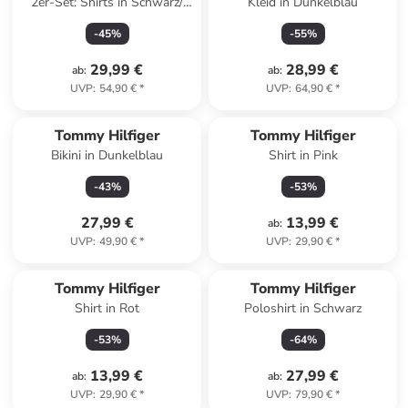
2er-Set: Shirts in Schwarz/
Kleid in Dunkelblau
Creme
-
45
%
-
55
%
29,99 €
28,99 €
ab
:
ab
:
UVP
:
54,90 €
*
UVP
:
64,90 €
*
Tommy Hilfiger
Tommy Hilfiger
Bikini in Dunkelblau
Shirt in Pink
-
43
%
-
53
%
27,99 €
13,99 €
ab
:
UVP
:
49,90 €
*
UVP
:
29,90 €
*
Tommy Hilfiger
Tommy Hilfiger
Shirt in Rot
Poloshirt in Schwarz
-
53
%
-
64
%
13,99 €
27,99 €
ab
:
ab
:
UVP
:
29,90 €
*
UVP
:
79,90 €
*