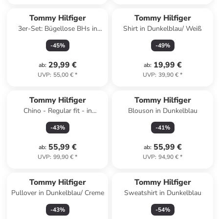
Tommy Hilfiger
Tommy Hilfiger
3er-Set: Bügellose BHs in
Shirt in Dunkelblau/ Weiß
Schwarz/ Weiß
-
45
%
-
49
%
29,99 €
19,99 €
ab
:
ab
:
UVP
:
55,00 €
*
UVP
:
39,90 €
*
Tommy Hilfiger
Tommy Hilfiger
Chino - Regular fit - in
Blouson in Dunkelblau
Schwarz
-
43
%
-
41
%
55,99 €
55,99 €
ab
:
ab
:
UVP
:
99,90 €
*
UVP
:
94,90 €
*
Tommy Hilfiger
Tommy Hilfiger
Pullover in Dunkelblau/ Creme
Sweatshirt in Dunkelblau
-
43
%
-
54
%