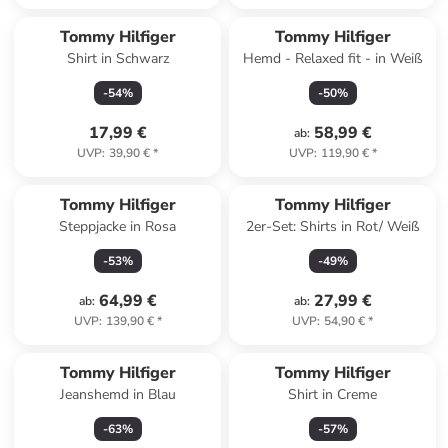
Tommy Hilfiger
Tommy Hilfiger
Shirt in Schwarz
Hemd - Relaxed fit - in Weiß
-
54
%
-
50
%
17,99 €
58,99 €
ab
:
UVP
:
39,90 €
*
UVP
:
119,90 €
*
Tommy Hilfiger
Tommy Hilfiger
Steppjacke in Rosa
2er-Set: Shirts in Rot/ Weiß
-
53
%
-
49
%
64,99 €
27,99 €
ab
:
ab
:
UVP
:
139,90 €
*
UVP
:
54,90 €
*
Tommy Hilfiger
Tommy Hilfiger
Jeanshemd in Blau
Shirt in Creme
-
63
%
-
57
%