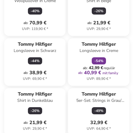
Wollpullover in Creme
Shirt in Beige
-
40
%
-
26
%
70,99 €
21,99 €
ab
:
ab
:
UVP
:
119,90 €
*
UVP
:
29,90 €
*
family
rabatt
Tommy Hilfiger
Tommy Hilfiger
Longsleeve in Schwarz
Longsleeve in Creme
-
44
%
-
54
%
42,99 €
ab
:
regulär
38,99 €
40,99 €
ab
:
ab
:
mit family
UVP
:
69,90 €
*
UVP
:
89,90 €
*
Tommy Hilfiger
Tommy Hilfiger
Shirt in Dunkelblau
5er-Set: Strings in Grau/
Weiß/ Schwarz
-
26
%
-
49
%
21,99 €
32,99 €
ab
:
UVP
:
29,90 €
*
UVP
:
64,90 €
*