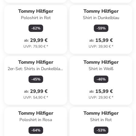
Tommy Hilfiger
Tommy Hilfiger
Poloshirt in Rot
Shirt in Dunkelblau
-
62
%
-
59
%
29,99 €
15,99 €
ab
:
ab
:
UVP
:
79,90 €
*
UVP
:
39,90 €
*
Tommy Hilfiger
Tommy Hilfiger
2er-Set: Shirts in Dunkelblau/
Shirt in Weiß
Weiß
-
45
%
-
46
%
29,99 €
15,99 €
ab
:
ab
:
UVP
:
54,90 €
*
UVP
:
29,90 €
*
Tommy Hilfiger
Tommy Hilfiger
Poloshirt in Rosa
Shirt in Rot
-
64
%
-
53
%