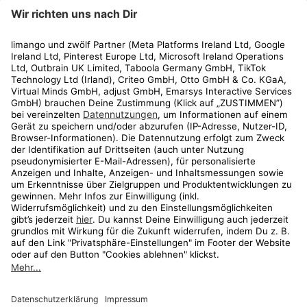
limango
Rechtliches
Kundenservice
Shop
Aktionen
Travel