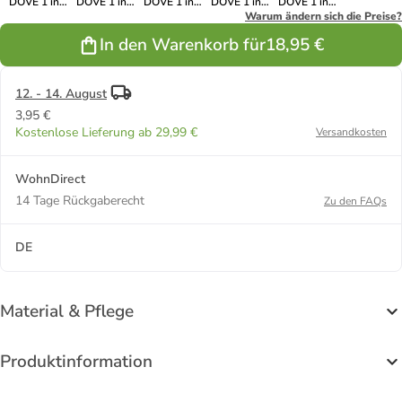
DOVE 1 in
DOVE 1 in
DOVE 1 in
DOVE 1 in
DOVE 1 in
Flaschengrün
Dunkelrot
Steingrau
Hellgrau
Warum ändern sich die Preise?
Rose
In den Warenkorb für
18,95 €
12. - 14. August
3,95 €
Kostenlose Lieferung ab 29,99 €
Versandkosten
WohnDirect
14 Tage Rückgaberecht
Zu den FAQs
DE
Material & Pflege
Produktinformation