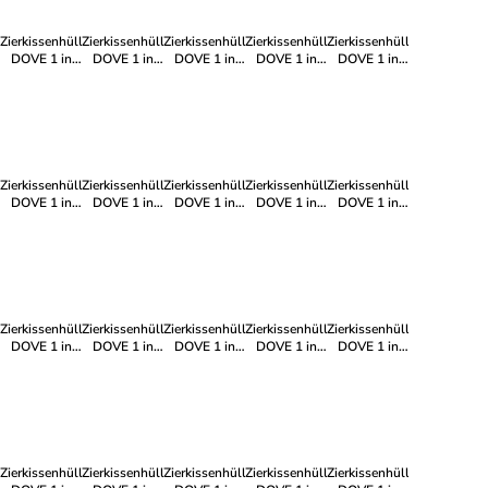
Zierkissenhülle
Zierkissenhülle
Zierkissenhülle
Zierkissenhülle
Zierkissenhülle
DOVE 1 in
DOVE 1 in
DOVE 1 in
DOVE 1 in
DOVE 1 in
Creme
Brombeer
Grau
Pink
Petrol
Zierkissenhülle
Zierkissenhülle
Zierkissenhülle
Zierkissenhülle
Zierkissenhülle
DOVE 1 in
DOVE 1 in
DOVE 1 in
DOVE 1 in
DOVE 1 in
Grün
Sekt
Schwarz
Weiß
Anthrazit
Zierkissenhülle
Zierkissenhülle
Zierkissenhülle
Zierkissenhülle
Zierkissenhülle
DOVE 1 in
DOVE 1 in
DOVE 1 in
DOVE 1 in
DOVE 1 in
Orange
Zitrone
Rot
Dunkelblau
Dunkelgrün
Zierkissenhülle
Zierkissenhülle
Zierkissenhülle
Zierkissenhülle
Zierkissenhülle