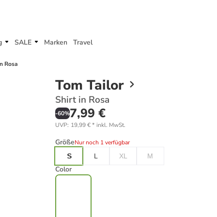
g
SALE
Marken
Travel
in Rosa
Tom Tailor
Shirt in Rosa
7,99 €
-
60
%
UVP
:
19,99 €
*
inkl. MwSt.
Größe
Nur noch 1 verfügbar
S
L
XL
M
Color