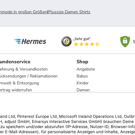
mode in großen Größen
|
Plussize Damen Shirts
S
undenservice
Shop
ieferung & Versandkosten
Angebote
ücksendungen / Reklamationen
Babys
mwelt & Entsorgung
Kinder
ertrag widerrufen
Damen
esetzliche Gewährleistung und Reparatur
Herren
Wohnen
Trachten
Marken