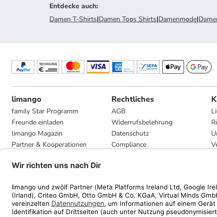
Entdecke auch
:
Damen T-Shirts
|
Damen Tops Shirts
|
Damenmode
|
Damen
limango
Rechtliches
K
family Star Programm
AGB
L
Freunde einladen
Widerrufsbelehrung
R
limango Magazin
Datenschutz
U
Partner & Kooperationen
Compliance
V
Jobs
Impressum
G
Presse
Privatsphäre-Einstellungen
Mediadaten
Geschenkgutscheinbedingungen