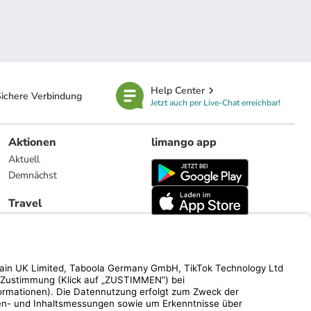
Help Center
ichere Verbindung
Jetzt auch per Live-Chat erreichbar!
Aktionen
limango app
Aktuell
Demnächst
Travel
Reiseangebote