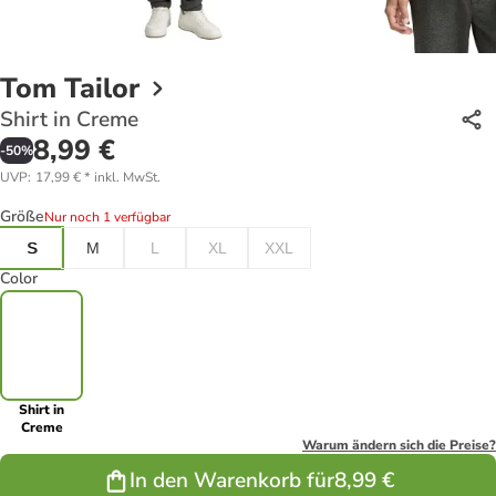
Tom Tailor
Shirt in Creme
8,99 €
-
50
%
UVP
:
17,99 €
*
inkl. MwSt.
Größe
Nur noch 1 verfügbar
S
M
L
XL
XXL
Color
Shirt in
Creme
Warum ändern sich die Preise?
In den Warenkorb für
8,99 €