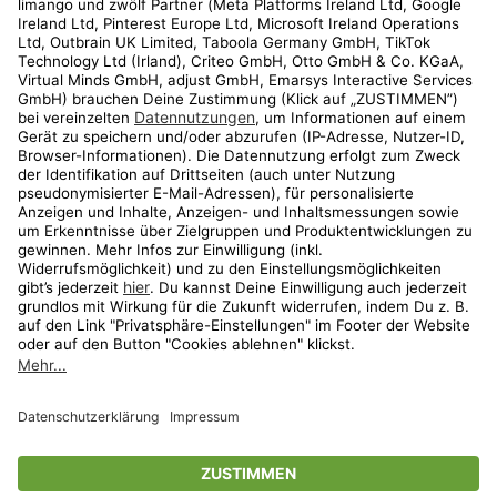
Kundenservice
Shop
Aktionen
Travel
limango.nl
limango.pl
* Streichpreise entsprechen der unverbindlichen Preisempfehlung des