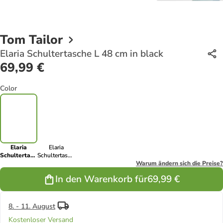
Tom Tailor
Elaria Schultertasche L 48 cm in black
69,99 €
Color
Elaria
Elaria
Schultertasche
Schultertasche
L 48 cm in
L 48 cm in
Warum ändern sich die Preise?
black
camel
In den Warenkorb für
69,99 €
8. - 11. August
Kostenloser Versand