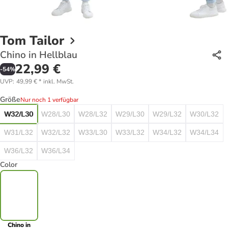
Tom Tailor
Chino in Hellblau
22,99 €
-
54
%
UVP
:
49,99 €
*
inkl. MwSt.
Größe
Nur noch 1 verfügbar
W32/L30
W28/L30
W28/L32
W29/L30
W29/L32
W30/L32
W31/L32
W32/L32
W33/L30
W33/L32
W34/L32
W34/L34
W36/L32
W36/L34
Color
Chino in