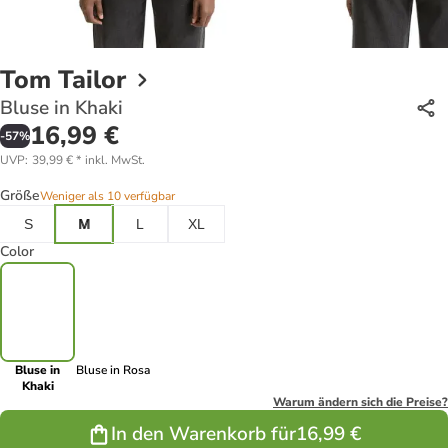
Tom Tailor
Bluse in Khaki
16,99 €
-
57
%
UVP
:
39,99 €
*
inkl. MwSt.
Größe
Weniger als 10 verfügbar
S
M
L
XL
Color
Bluse in
Bluse in Rosa
Khaki
Warum ändern sich die Preise?
In den Warenkorb für
16,99 €