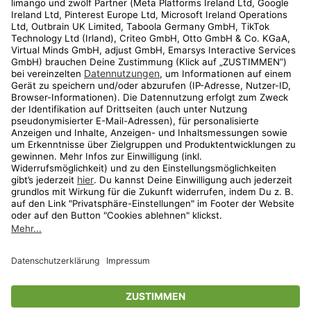
Kundenservice
Shop
Aktionen
Travel
limango.nl
limango.pl
* Streichpreise entsprechen der unverbindlichen Preisempfehlung des