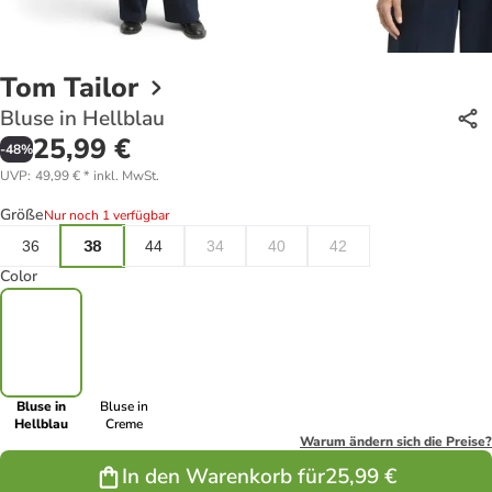
Tom Tailor
Bluse in Hellblau
25,99 €
-
48
%
UVP
:
49,99 €
*
inkl. MwSt.
Größe
Nur noch 1 verfügbar
36
38
44
34
40
42
Color
Bluse in
Bluse in
Hellblau
Creme
Warum ändern sich die Preise?
In den Warenkorb für
25,99 €