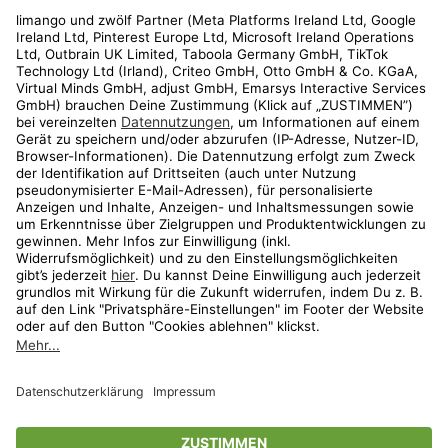
Rechtliches
Kundenservice
Shop
Aktionen
Travel
limango.nl
limango.pl