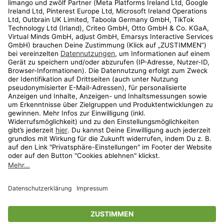
Kundenservice
Shop
Aktionen
Travel
limango.nl
limango.pl
* Streichpreise entsprechen der unverbindlichen Preisempfehlung des