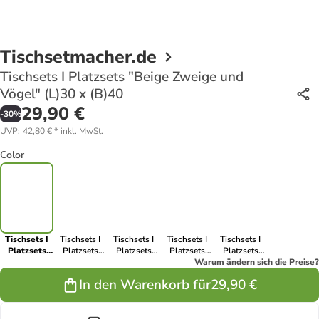
Tischsetmacher.de
Tischsets I Platzsets "Beige Zweige und
Vögel" (L)30 x (B)40
29,90 €
-
30
%
UVP
:
42,80 €
*
inkl. MwSt.
Color
Tischsets I
Tischsets I
Tischsets I
Tischsets I
Tischsets I
Platzsets
Platzsets
Platzsets
Platzsets
Platzsets
"Beige
"Hirsch mit
"Tropische
"Papagei mit
Warum ändern sich die Preise?
"Tropische
Zweige und
gestreiftem
Zweige mit
Hibiskus &
Flamingos"
In den Warenkorb für
29,90 €
Vögel" (L)30
Shirt" (L)30 x
bunten
Palmen"
(L)30 x (B)40
x (B)40
(B)40
Vögeln" (L)30
(L)30 x (B)40
x (B)40