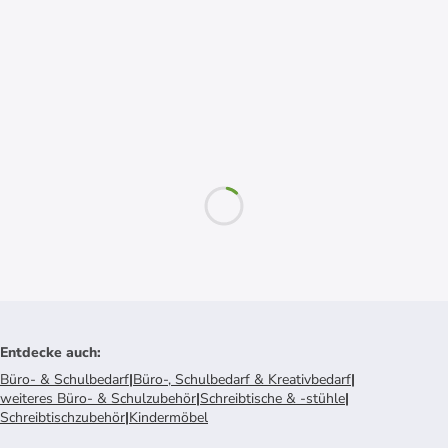
Entdecke auch
:
Büro- & Schulbedarf
|
Büro-, Schulbedarf & Kreativbedarf
|
weiteres Büro- & Schulzubehör
|
Schreibtische & -stühle
|
Schreibtischzubehör
|
Kindermöbel