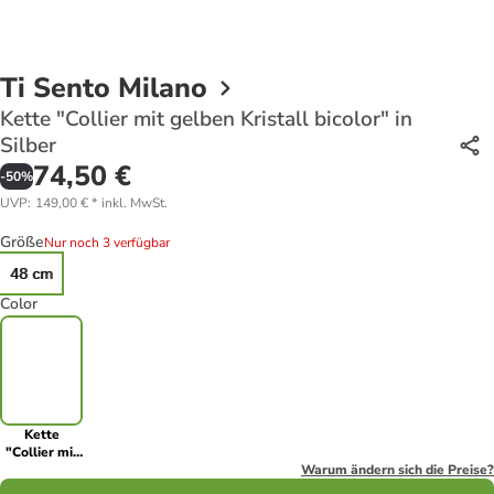
Ti Sento Milano
Kette "Collier mit gelben Kristall bicolor" in
Silber
74,50 €
-
50
%
UVP
:
149,00 €
*
inkl. MwSt.
Größe
Nur noch 3 verfügbar
48 cm
Color
Kette
"Collier mit
gelben
Warum ändern sich die Preise?
Kristall