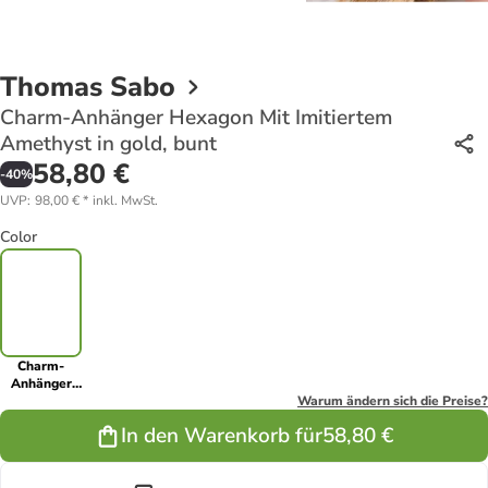
Thomas Sabo
Charm-Anhänger Hexagon Mit Imitiertem
Amethyst in gold, bunt
58,80 €
-
40
%
UVP
:
98,00 €
*
inkl. MwSt.
Color
Charm-
Anhänger
Hexagon Mit
Warum ändern sich die Preise?
Imitiertem
In den Warenkorb für
58,80 €
Amethyst in
gold, bunt