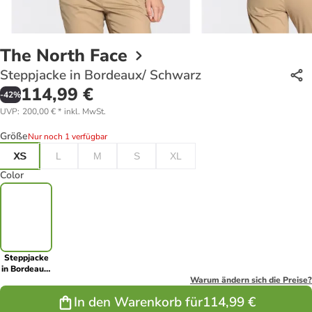
The North Face
Steppjacke in Bordeaux/ Schwarz
114,99 €
-
42
%
UVP
:
200,00 €
*
inkl. MwSt.
Größe
Nur noch 1 verfügbar
XS
L
M
S
XL
Color
Steppjacke
in Bordeaux/
Schwarz
Warum ändern sich die Preise?
In den Warenkorb für
114,99 €