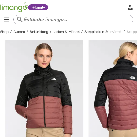
family
Shop
Damen
Bekleidung
Jacken & Mäntel
Steppjacken & -mäntel
Stepp