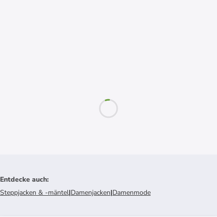
Entdecke auch
:
Steppjacken & -mäntel
|
Damenjacken
|
Damenmode