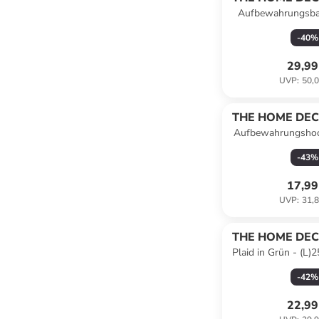
Aufbewahrungsban
(B)76 x (H)38 
-
40
%
29,99
UVP
:
50,0
THE HOME DEC
Aufbewahrungshock
(B)38 x (H)38 
-
43
%
17,99
UVP
:
31,8
THE HOME DEC
Plaid in Grün - (L)
-
42
%
22,99