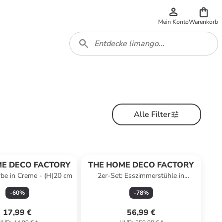
Mein Konto
Warenkorb
Alle Filter
E DECO FACTORY
THE HOME DECO FACTORY
rbe in Creme - (H)20 cm
2er-Set: Esszimmerstühle in
Schwarz/ Natur - (B)55 x (H)85 x
-
60
%
-
78
%
(T)46 cm
17,99 €
56,99 €