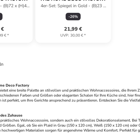
- (B)72 x (H)45
4er-Set: Spiegel in Gold - (B)23 x
 cm
(H)20 cm
-
26
%
 €
21,99 €
99 €
*
UVP
:
30,00 €
*
ln
ome Deco Factory
etet eine breite Palette an stilvollen und praktischen Wohnaccessoires, die Ihrem 
schiedenen Farben und Größen oder eleganten Schalen für Ihre Küche sind, hier finde
st perfekt, um Ihre Gerichte ansprechend zu präsentieren. Entdecken Sie die Vielfal
jedes Zuhause
in praktisches Wohnaccessoire, sondern auch ein stilvolles Dekorationselement. Bei
 Größen. Egal, ob Sie ein Plaid in Grau (150 x 120 cm), Weiß (150 x 120 cm) oder G
e hochwertigen Materialien sorgen für angenehme Wärme und Komfort. Perfekt für g