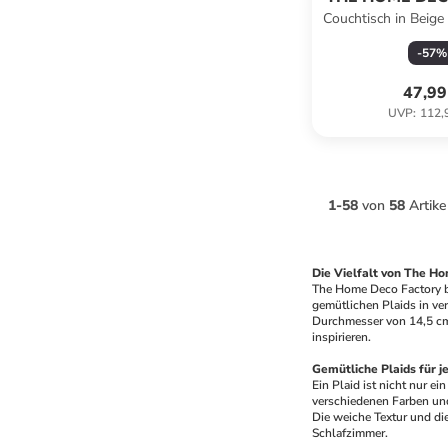
Couchtisch in Beige 
x (T)53
-
57
%
47,99
UVP
:
112,
1
-
58
von
58
Artike
Die Vielfalt von The H
The Home Deco Factory bi
gemütlichen Plaids in ver
Durchmesser von 14,5 cm i
inspirieren. 
Gemütliche Plaids für 
Ein Plaid ist nicht nur e
verschiedenen Farben und
Die weiche Textur und di
Schlafzimmer.