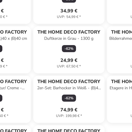
 €
34,99 €
0 €
*
UVP
:
54,99 €
*
O FACTORY
THE HOME DECO FACTORY
THE HOM
L)40 x (B)40 cm
Duftkerze in Grau - 1300 g
Bilderrahme
-
62
%
 €
24,99 €
9 €
*
UVP
:
67,50 €
*
O FACTORY
THE HOME DECO FACTORY
THE HOM
tur/ Creme -
2er-Set: Barhocker in Weiß - (B)43
Etagere in 
 x (T)38 cm
x (H)84 x (T)43 cm
-
62
%
 €
74,99 €
50 €
*
UVP
:
199,98 €
*
O FACTORY
THE HOME DECO FACTORY