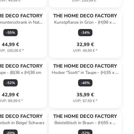
UVP
:
44,99 €
*
UVP
:
259,98 €
*
E DECO FACTORY
THE HOME DECO FACTORY
nunterschrank in Natur
Kunstpflanze in Grün - (H)98 x Ø
 x (H)70 x (T)30 cm
14 cm
-
55
%
-
34
%
44,99 €
32,99 €
VP
:
100,00 €
*
UVP
:
49,99 €
*
E DECO FACTORY
THE HOME DECO FACTORY
upe - (B)36 x (H)38 cm
Hocker ''Scott'' in Taupe - (H)35 x Ø
35 cm
-
52
%
-
46
%
42,99 €
35,99 €
UVP
:
89,99 €
*
UVP
:
67,50 €
*
E DECO FACTORY
THE HOME DECO FACTORY
sstisch in Beige/ Schwarz
Beistelltisch in Braun - (H)55 x Ø
30 cm
-
69
%
-
52
%