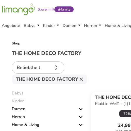
Sparen mit
family
Angebote
Babys
Kinder
Damen
Herren
Home & Livin
Shop
THE HOME DECO FACTORY
Beliebtheit
THE HOME DECO FACTORY
Babys
THE HOME DEC
Kinder
Plaid in Weiß - (L)
Damen
-
72
%
Herren
Home & Living
24,99