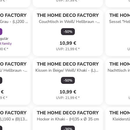
9 €
*
UVP
:
37,99 €
*
abatt
O FACTORY
THE HOME DECO FACTORY
THE HOM
 Grau - (L)200 x
Couchtisch in Weiß/ Hellbraun -
Sessel "Hel
 cm
(B)38,5 x (H)40 cm
(H)
-
50
%
egulär
10,99 €
t family
00 €
*
UVP
:
21,99 €
*
U
O FACTORY
THE HOME DECO FACTORY
THE HOM
ß/ Hellbraun -
Kissen in Beige/ Weiß/ Khaki - (L)40
Nachttisch i
)46 cm
x (B)40 cm
-
50
%
 €
10,99 €
9 €
*
UVP
:
21,99 €
*
O FACTORY
THE HOME DECO FACTORY
THE HOM
 (L)160 x (B)130
Hocker in Khaki - (H)35 x Ø 35 cm
Kleiderst
Schw
-
36
%