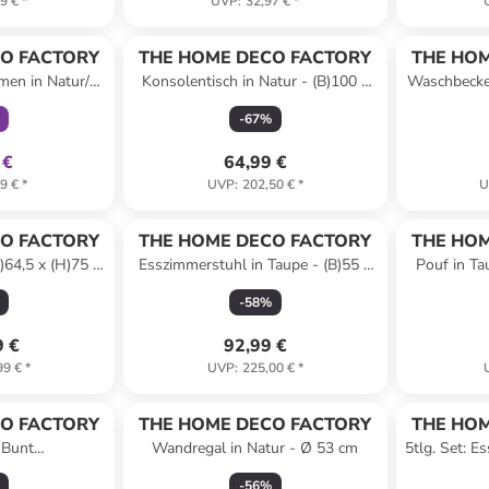
9 €
*
UVP
:
32,97 €
*
klusiv
O FACTORY
THE HOME DECO FACTORY
THE HOM
men in Natur/
Konsolentisch in Natur - (B)100 x
Waschbecke
rz
(H)87 x (T)32 cm
- (B)60
-
67
%
 €
64,99 €
9 €
*
UVP
:
202,50 €
*
U
O FACTORY
THE HOME DECO FACTORY
THE HOM
)64,5 x (H)75 x
Esszimmerstuhl in Taupe - (B)55 x
Pouf in Ta
 cm
(H)78 x (T)55 cm
-
58
%
9 €
92,99 €
99 €
*
UVP
:
225,00 €
*
O FACTORY
THE HOME DECO FACTORY
THE HOM
 Bunt
Wandregal in Natur - Ø 53 cm
5tlg. Set: E
sprodukt)
-
56
%