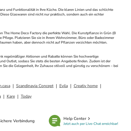
nz und Funktionalität in Ihre Küche. Die klaren Linien und das schlichte 
iese Glaswaren sind nicht nur praktisch, sondern auch ein echter 
on The Home Deco Factory die perfekte Wahl. Die Kunstpflanze in Grün (B 
e Pflege. Platzieren Sie sie in Ihrem Wohnzimmer, Büro oder Badezimmer 
en Daumen haben, aber dennoch nicht auf Pflanzen verzichten möchten.
ank regelmäßiger Aktionen und Rabatte können Sie hochwertige 
 Outlet, sodass Sie stets die besten Angebote finden. Zudem ist der 
 Sie die Gelegenheit, Ihr Zuhause stilvoll und günstig zu verschönern – bei 
n.casa
Scandinavia Concept
Evila
Creativ home
g
Kare
Today
Help Center
ichere Verbindung
Jetzt auch per Live-Chat erreichbar!