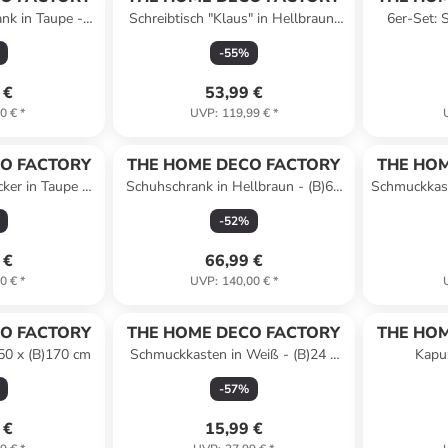
k in Taupe -
Schreibtisch "Klaus" in Hellbraun/
6er-Set: S
x (T)38 cm
Schwarz - (B)90 x (H)84,5 x (T)50
Cre
-
55
%
cm
 €
53,99 €
0 €
*
UVP
:
119,99 €
*
O FACTORY
THE HOME DECO FACTORY
THE HOM
er in Taupe -
Schuhschrank in Hellbraun - (B)60
Schmuckkast
x (T)38 cm
x (H)113 x (T)24 cm
x (
-
52
%
 €
66,99 €
0 €
*
UVP
:
140,00 €
*
O FACTORY
THE HOME DECO FACTORY
THE HOM
250 x (B)170 cm
Schmuckkasten in Weiß - (B)24 x
Kapu
(H)15 x (T)13 cm
-
57
%
 €
15,99 €