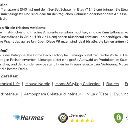
halen
 Transparent (340 ml) und dem 3er-Set Schalen in Blau (? 14,5 cm) bringen Sie Elega
nrichtungsstil und sind ideal für den täglichen Gebrauch oder besondere Anlässe. D
isch. 
n für ein frisches Ambiente
in natürliches und frisches Ambiente verleihen möchten, sind die Kunstpflanzen v
Kunstpflanze in Grün (H 98 x ? 14 cm) sehen täuschend echt aus und benötigen kein
ne Pracht das ganze Jahr über. Diese Pflanzen sind ideal für alle, die keinen grün
ufen?
us der Kategorie The Home Deco Factory bei Limango bietet zahlreiche Vorteile. D
igen Preisen erwerben. Limango bietet eine große Auswahl an Produkten im Sale und
icher, und der Kundenservice steht Ihnen bei Fragen jederzeit zur Verfügung. Nutzen
 die besten Deals.
 gefallen
:
thnical Life
House Nordic
Home&Styling Collection
Butlers
E
'intérieur
Atmosphera Créateur d'intérieur
Villa d´Este
ByLivin
S