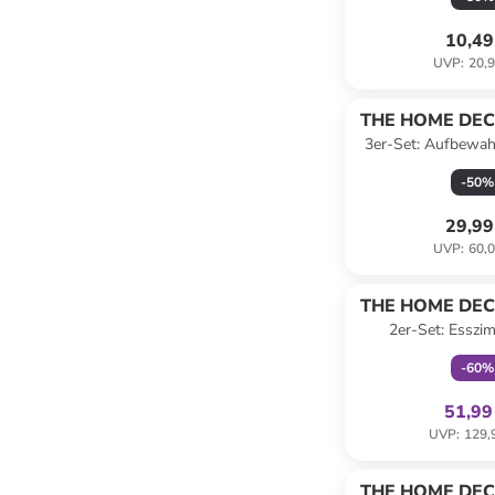
10,49
UVP
:
20,9
THE HOME DEC
3er-Set: Aufbewah
Wei
-
50
%
29,99
UVP
:
60,0
family
ex
THE HOME DEC
2er-Set: Esszi
"Scandinave" in Sc
-
60
%
(H)85 x (T
51,99
UVP
:
129,
THE HOME DEC