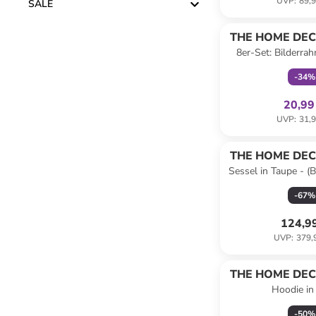
UVP
:
89,9
SALE
family
ex
THE HOME DEC
8er-Set: Bilderrah
Schwa
-
34
%
20,99
UVP
:
31,9
THE HOME DEC
Sessel in Taupe - (B
(T)83,5
-
67
%
124,9
UVP
:
379,
THE HOME DEC
Hoodie in
(Überraschung
-
50
%