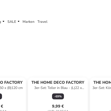
g
SALE
Marken
Travel
O FACTORY
THE HOME DECO FACTORY
THE HOM
150 x (B)120 cm
3er-Set: Teller in Blau - (L)22 x
3er-Set: Kö
(B)10 cm
-
69
%
 €
9,99 €