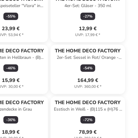
peiseteller ''Vlora'' in
4er-Set: Gläser - 350 ml
me - Ø 21,7 cm
-
55
%
-
27
%
23,99 €
12,99 €
UVP
:
53,94 €
*
UVP
:
17,99 €
*
E DECO FACTORY
THE HOME DECO FACTORY
en in Hellbraun - (B)24
2er-Set: Sessel in Rot/ Orange -
H)6,6 x (T)16 cm
(B)59 x (H)85 x (T)55,7 cm
-
46
%
-
54
%
15,99 €
164,99 €
UVP
:
30,00 €
*
UVP
:
360,00 €
*
E DECO FACTORY
THE HOME DECO FACTORY
zendecke in Grau
Esstisch in Weiß - (B)115 x (H)76 x
(T)75 cm
-
36
%
-
72
%
18,99 €
78,99 €