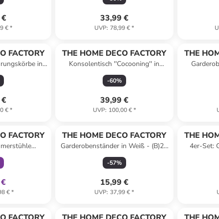
 €
33,99 €
9 €
*
UVP
:
78,99 €
*
U
O FACTORY
THE HOME DECO FACTORY
THE HOM
rungskörbe in
Konsolentisch ''Cocooning'' in
Garderob
ß
Braun/ Schwarz - (B)80 x (H)82 x
(B)44,5 
-
60
%
(T)30 cm
 €
39,99 €
0 €
*
UVP
:
100,00 €
*
klusiv
O FACTORY
THE HOME DECO FACTORY
THE HOM
mmerstühle
Garderobenständer in Weiß - (B)27
4er-Set: 
hwarz - (B)46 x
x (H)173 x (T)27 cm
(Über
-
57
%
)56 cm
 €
15,99 €
98 €
*
UVP
:
37,99 €
*
O FACTORY
THE HOME DECO FACTORY
THE HOM