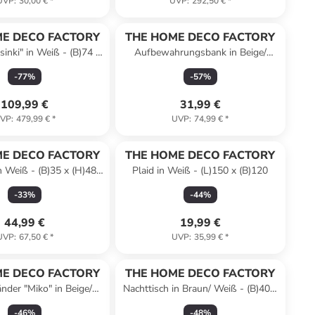
UVP
:
30,00 €
*
UVP
:
292,50 €
*
E DECO FACTORY
THE HOME DECO FACTORY
sinki" in Weiß - (B)74 x
Aufbewahrungsbank in Beige/
100 x (T)65 cm
Khaki/ Weiß - (B)76 x (H)38 x (T)38
-
77
%
-
57
%
cm
109,99 €
31,99 €
VP
:
479,99 €
*
UVP
:
74,99 €
*
E DECO FACTORY
THE HOME DECO FACTORY
n Weiß - (B)35 x (H)48 x
Plaid in Weiß - (L)150 x (B)120
(T)35 cm
-
33
%
-
44
%
44,99 €
19,99 €
UVP
:
67,50 €
*
UVP
:
35,99 €
*
E DECO FACTORY
THE HOME DECO FACTORY
änder "Miko" in Beige/
Nachttisch in Braun/ Weiß - (B)40 x
arz - (H)180 cm
(H)52 x (T)30 cm
-
46
%
-
48
%