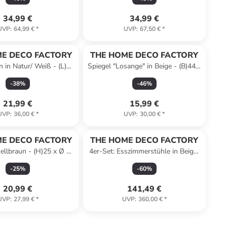
34,99 €
34,99 €
UVP
:
64,99 €
*
UVP
:
67,50 €
*
E DECO FACTORY
THE HOME DECO FACTORY
n in Natur/ Weiß - (L)56
Spiegel "Losange" in Beige - (B)44 x
x (B)47 cm
(H)60 cm
-
38
%
-
46
%
21,99 €
15,99 €
UVP
:
36,00 €
*
UVP
:
30,00 €
*
E DECO FACTORY
THE HOME DECO FACTORY
Hellbraun - (H)25 x Ø 20
4er-Set: Esszimmerstühle in Beige/
cm
Khaki/ Weiß - (B)45 x (H)84,5 x
-
25
%
-
60
%
(T)51,5 cm
20,99 €
141,49 €
UVP
:
27,99 €
*
UVP
:
360,00 €
*