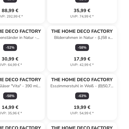
88,99 €
35,99 €
VP
:
292,99 €
*
UVP
:
74,99 €
*
E DECO FACTORY
THE HOME DECO FACTORY
enständer in Natur -
Bilderrahmen in Natur - (L)58 x
x (H)177 x (T)44,5 cm
(B)44 cm
-
52
%
-
58
%
30,99 €
17,99 €
UVP
:
64,99 €
*
UVP
:
42,99 €
*
E DECO FACTORY
THE HOME DECO FACTORY
Gläser "Vita" - 390 ml
Esszimmerstuhl in Weiß - (B)50,7 x
raschungsprodukt)
(H)84,8 x (T)45,5 cm
-
58
%
-
63
%
14,99 €
19,99 €
UVP
:
35,96 €
*
UVP
:
54,99 €
*
E DECO FACTORY
THE HOME DECO FACTORY