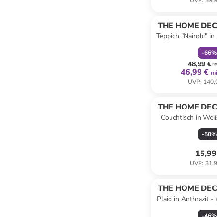
UVP
:
39,9
family
r
THE HOME DEC
Teppich "Nairobi" in
(B)150
-
66
%
48,99 €
r
46,99 €
mi
UVP
:
140,
THE HOME DEC
Couchtisch in Wei
(B)48 x (H
-
50
%
15,99
UVP
:
31,9
THE HOME DEC
Plaid in Anthrazit -
cm
-
46
%