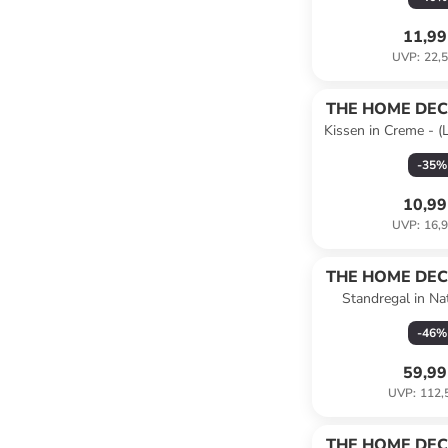
11,99
UVP
:
22,5
THE HOME DEC
Kissen in Creme - (
-
35
%
10,99
UVP
:
16,9
THE HOME DEC
Standregal in Na
(B)69,5 x (H)77
-
46
%
59,99
UVP
:
112,
THE HOME DEC