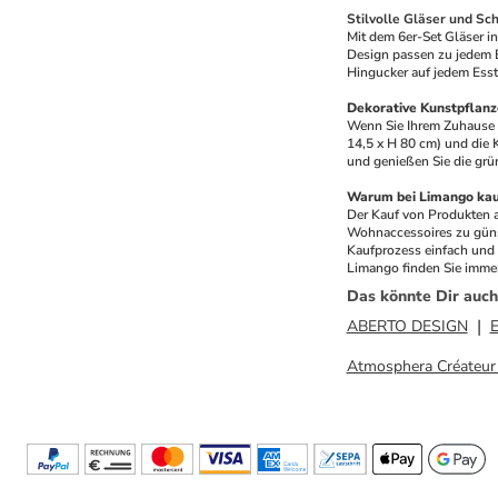
Stilvolle Gläser und Sc
Mit dem 6er-Set Gläser in
Design passen zu jedem Ei
Hingucker auf jedem Esst
Dekorative Kunstpflanze
Wenn Sie Ihrem Zuhause e
14,5 x H 80 cm) und die 
und genießen Sie die grü
Warum bei Limango ka
Der Kauf von Produkten a
Wohnaccessoires zu günst
Kaufprozess einfach und s
Limango finden Sie immer
Das könnte Dir auch
ABERTO DESIGN
E
Atmosphera Créateur d