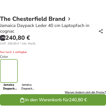
The Chesterfield Brand
Jamaica Daypack Leder 40 cm Laptopfach in
cognac
240,80 €
-
7
%
UVP
:
259,95 €
*
inkl. MwSt.
Nur noch 1 verfügbar
Color
Jamaica
Jamaica
Daypack
Daypack
Leder 40 cm
Leder 40 cm
Warum ändern sich die Preise?
Laptopfach
Laptopfach in
In den Warenkorb für
240,80 €
in cognac
black