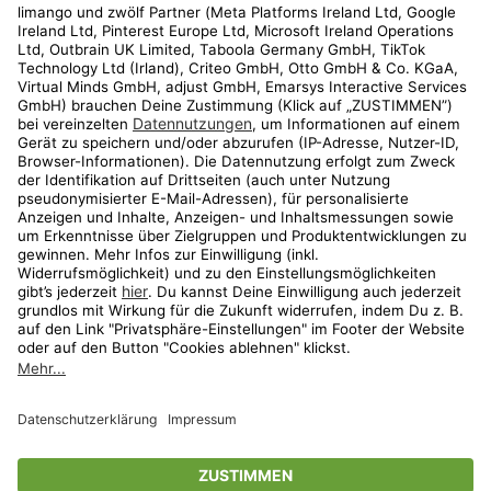
Kundenservice
Shop
Aktionen
Travel
limango.nl
limango.pl