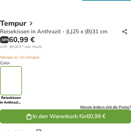
Tempur
Reisekissen in Anthrazit - (L)25 x (B)31 cm
60,99 €
-
38
%
UVP
:
99,00 €
*
inkl. MwSt.
Weniger als 10 verfügbar
Color
Reisekissen
in Anthrazit -
(L)25 x
Warum ändern sich die Preise?
(B)31 cm
In den Warenkorb für
60,99 €