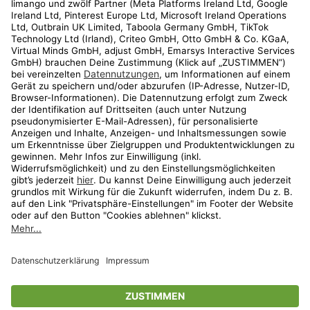
Kundenservice
Shop
Aktionen
Travel
limango.nl
limango.pl
* Streichpreise entsprechen der unverbindlichen Preisempfehlung des